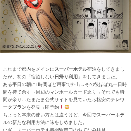
これまで都内をメインに
スーパーホテル
宿泊をしてきまし
たが、初の「宿泊しない
日帰り利用
」をしてきました。
ある平日の朝に1時間ほど用事で外出→その後ほぼ丸一日時
間を持て余す→周辺のマンホールカード巡り→それでも時
間が余り…たまたま公式サイトを見ていたら格安の
テレワ
ークプラン
を発見→即予約
ちょっと本来の使い方とは違うけど、今回でスーパーホテ
ルの新たな利用方法に味をしめました。
いざ、スーパーホテル赤羽駅南口のおてなみ拝見。