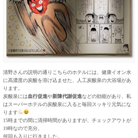
清野さんの説明の通りこちらのホテルには、健康イオン水
に高濃度の炭酸を溶け込ませた、人工炭酸泉の大浴場があ
ります。
炭酸泉には
血行促進
や
新陳代謝促進
などの効能があり、私
はスーパーホテルの炭酸泉に入ると毎回スッキリ元気にな
ります
15時までの間に清掃時間がありますが、チェックアウトが
19時なので充分。
何回も入りに行きました。