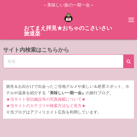
コ
～美味しい旅の一期一会～
ン
テ
ン
おてまえ拝見★おちゃのこさいさい
旅道楽
ツ
へ
サイト内検索はこちらから
ス
キ
ッ
プ
旅先＆お出かけで出会ったご当地グルメや楽しい＆絶景スポット、ホ
テルや温泉を紹介する『
美味しい一期一会』
の旅行ブログ。
★当サイト宿泊施設等の写真掲載について★
★当サイトのカテゴリや検索方法など見方★
※当ブログはアフィリエイト広告を利用しています。