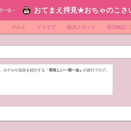
おてまえ拝見★おちゃのこさ
期一会～
ぷ
グルメ
ドライブ
観光スポット
宿泊施設・
葉
京都のマンホール
飲食店放浪記
サービスエリア／パーキングエリア
●●の駅シリーズ
ホテル・旅
京
知
奈川県のマンホール
阪府のマンホール
お土産＆テイクアウト
レトロ自販機・ドライブイン
漁港
おおるりグ
玉
岡
城
玉県のマンホール
城県のマンホール
遊び・体験
伊東園ホテ
、ホテルや温泉を紹介する『
美味しい一期一会』
の旅行ブログ。
奈川
島
葉県のマンホール
島県のマンホール
岡県のマンホール
リブマック
城
城県のマンホール
スーパーホ
馬
木県のマンホール
シティホテ
木
馬県のマンホール