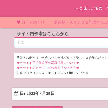
コ
～美味しい旅の一
ン
テ
ン
カードめぐり
道の駅・スタンプ＆記念きっ
ツ
マンホールカード
サイト内検索はこちらから
マンホールカード（関東）
道の駅（関東）
道の駅 千
東
へ
ス
IKEカード
マンホールカード（近畿）
道の駅（中部）
道の駅 東
道の駅 愛
神
大
キ
ッ
KAWAカード
マンホールカード（東北）
道の駅（東北）
道の駅 埼
道の駅 静
道の駅 宮
埼
宮
旅先＆お出かけで出会ったご当地グルメや楽しい＆絶景スポット
プ
★当サイト宿泊施設等の写真掲載について★
橋カード
マンホールカード（中部）
道の駅（北陸）
道の駅 神
道の駅 福
千
福
静
★当サイトのカテゴリや検索方法など見方★
※当ブログはアフィリエイト広告を利用しています。
ダムカード
道の駅 茨
茨
LOGetカード
道の駅 群
栃
日:
2022年8月25日
道の駅 栃
群