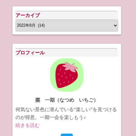
アーカイブ
ア
ー
カ
イ
プロフィール
ブ
棗 一期（なつめ いちご）
何気ない景色に潜んでいる“楽しい”を見つける
のが得意。一期一会を楽しもう♪
続きを読む