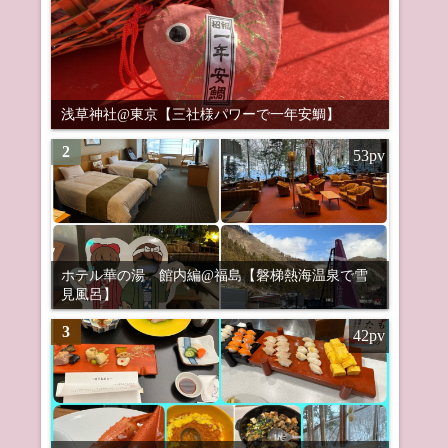
浅草神社@東京【三社様パワーで一年安鯛】
2
53pv
ホテル華の湯 館内編@福島【磐梯熱海温泉で雪
見風呂】
3
42pv