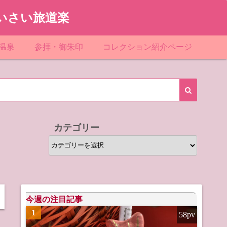
いさい旅道楽
温泉
参拝・御朱印
コレクション紹介ページ
館＆民宿
お寺
「関東」道の駅スタンプ一覧
ループ
神社
「東北」道の駅スタンプ一覧
ルグループ
「中部」道の駅スタンプ一覧
カテゴリー
スリゾート
マンホールカード
カ
テ
テル
橋カード
ゴ
リ
ル・ビジネスホテル
ー
今週の注目記事
1
58pv