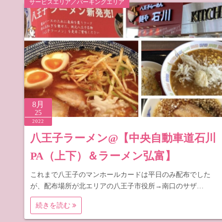
サービスエリア／パーキングエリア
道の駅 山
道の駅 長
8月
25
2022
八王子ラーメン@【中央自動車道石川
PA（上下）＆ラーメン弘富】
これまで八王子のマンホールカードは平日のみ配布でした
が、配布場所が北エリアの八王子市役所→南口のサザ…
続きを読む