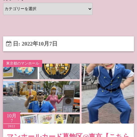
カ
テ
ゴ
リ
ー
日:
2022年10月7日
東京都のマンホール
10月
7
2022
マンホールカード葛飾区@東京【こちら