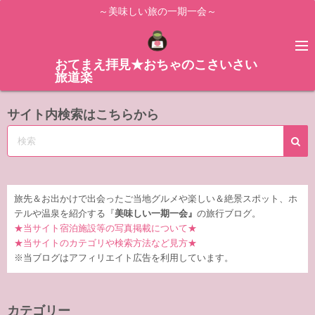
コ
～美味しい旅の一期一会～
ン
テ
ン
おてまえ拝見★おちゃのこさいさい
旅道楽
ツ
へ
サイト内検索はこちらから
ス
キ
ッ
プ
旅先＆お出かけで出会ったご当地グルメや楽しい＆絶景スポット、ホ
テルや温泉を紹介する『
美味しい一期一会』
の旅行ブログ。
★当サイト宿泊施設等の写真掲載について★
★当サイトのカテゴリや検索方法など見方★
※当ブログはアフィリエイト広告を利用しています。
カテゴリー