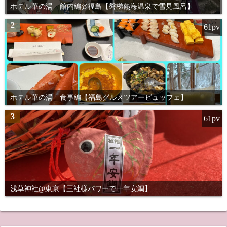
ホテル華の湯 館内編@福島【磐梯熱海温泉で雪見風呂】
2
61pv
ホテル華の湯 食事編【福島グルメツアービュッフェ】
3
61pv
浅草神社@東京【三社様パワーで一年安鯛】