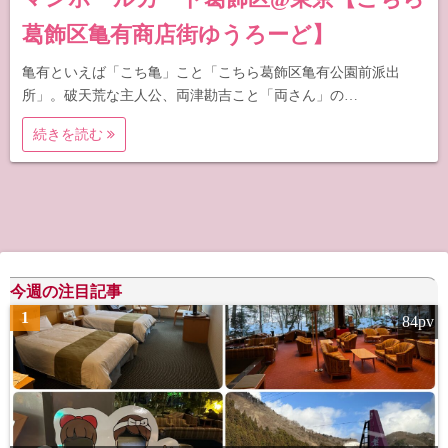
葛飾区亀有商店街ゆうろーど】
亀有といえば「こち亀」こと「こちら葛飾区亀有公園前派出
所」。破天荒な主人公、両津勘吉こと「両さん」の…
続きを読む
今週の注目記事
1
84pv