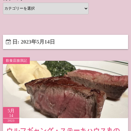
カ
テ
ゴ
リ
ー
日:
2023年5月14日
飲食店放浪記
5月
14
2023
ウルフギャング・ステーキハウス丸の