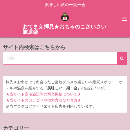
コ
～美味しい旅の一期一会～
ン
テ
ン
おてまえ拝見★おちゃのこさいさい
旅道楽
ツ
へ
サイト内検索はこちらから
ス
キ
ッ
プ
旅先＆お出かけで出会ったご当地グルメや楽しい＆絶景スポット、ホ
テルや温泉を紹介する『
美味しい一期一会』
の旅行ブログ。
★当サイト宿泊施設等の写真掲載について★
★当サイトのカテゴリや検索方法など見方★
※当ブログはアフィリエイト広告を利用しています。
カテゴリー