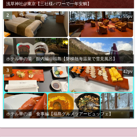
浅草神社@東京【三社様パワーで一年安鯛】
2
55pv
ホテル華の湯 館内編@福島【磐梯熱海温泉で雪見風呂】
3
42pv
ホテル華の湯 食事編【福島グルメツアービュッフェ】