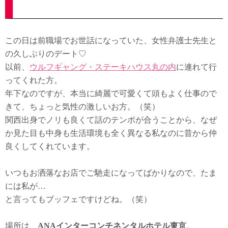
この日は前職場でお世話になっていた、女性弁護士先生と
の久しぶりのデート♡
以前、
ウルフギャング・ステーキハウス丸の内
に連れて行
ってくれた方。
年下なのですが、本当に綺麗で可愛くて頭もよく仕事ので
きて、ちょっと気性の激しいお方。（笑）
関西出身でノリも良くて話のテンポが合うことから、なぜ
か見た目も中身も生活環境も全く異なる私なのに昔から仲
良くしてくれています。
いつもお洒落なお店でご馳走になってばかりなので、たま
には私が…
と言ってもブッフェですけどね。（笑）
場所は、
ANAインターコンチネンタルホテル東京
。