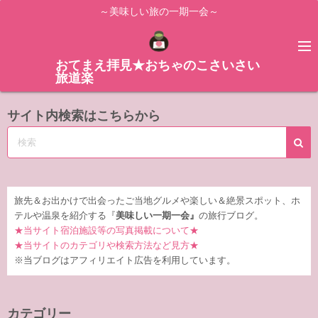
コ
～美味しい旅の一期一会～
ン
テ
ン
おてまえ拝見★おちゃのこさいさい
旅道楽
ツ
へ
サイト内検索はこちらから
ス
キ
ッ
プ
旅先＆お出かけで出会ったご当地グルメや楽しい＆絶景スポット、ホ
テルや温泉を紹介する『
美味しい一期一会』
の旅行ブログ。
★当サイト宿泊施設等の写真掲載について★
★当サイトのカテゴリや検索方法など見方★
※当ブログはアフィリエイト広告を利用しています。
カテゴリー