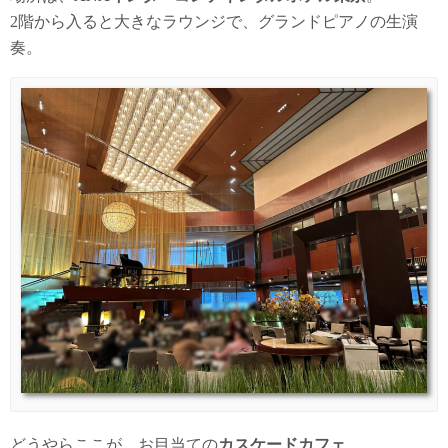
2階から入ると大きなラウンジで、グランドピアノの生演
奏。
どうやらここが、お目当ての
カスケードカフェ
。