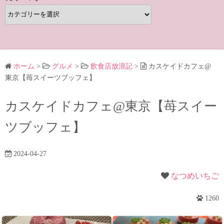
カ
テ
ゴ
リ
ー
ホーム
>
グルメ
>
飲食店放浪記
>
カスケイドカフェ@
東京【苺スイーツブッフェ】
カスケイドカフェ@東京【苺スイー
ツブッフェ】
2024-04-27
なつめいちご
1260