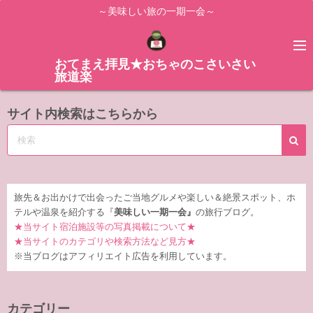
コ
～美味しい旅の一期一会～
ン
テ
ン
おてまえ拝見★おちゃのこさいさい
旅道楽
ツ
へ
サイト内検索はこちらから
ス
キ
ッ
プ
旅先＆お出かけで出会ったご当地グルメや楽しい＆絶景スポット、ホ
テルや温泉を紹介する『
美味しい一期一会』
の旅行ブログ。
★当サイト宿泊施設等の写真掲載について★
★当サイトのカテゴリや検索方法など見方★
※当ブログはアフィリエイト広告を利用しています。
カテゴリー