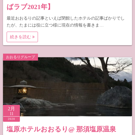
ばラブ2021年】
最近おおるりの記事といえば閉館したホテルの記事ばかりでし
たが、たまには役に立つ様に現在の情報を書きま…
続きを読む
おおるりグループ
2月
11
2020
塩原ホテルおおるり@ 那須塩原温泉