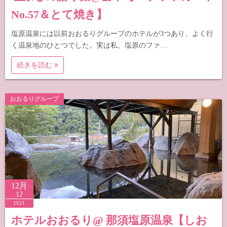
No.57＆とて焼き】
塩原温泉には以前おおるりグループのホテルが3つあり、よく行
く温泉地のひとつでした。実は私、塩原のファ…
続きを読む
おおるりグループ
12月
12
2021
ホテルおおるり@ 那須塩原温泉【しお