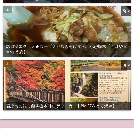
2
8pv
塩原温泉グルメ★スープ入り焼きそば食べ比べ@栃木【こばや食
堂vs 釜彦】
3
5pv
塩原もの語り館@栃木【ロゲットカードNo.57＆とて焼き】