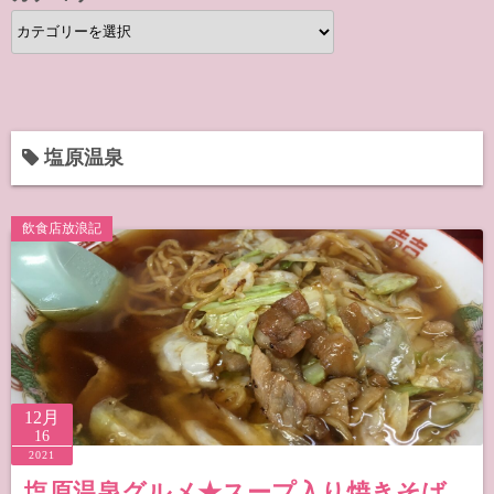
カ
テ
ゴ
リ
ー
塩原温泉
飲食店放浪記
12月
16
2021
塩原温泉グルメ★スープ入り焼きそば