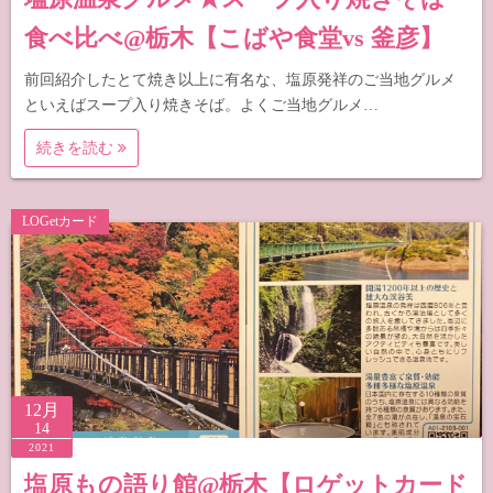
食べ比べ@栃木【こばや食堂vs 釜彦】
前回紹介したとて焼き以上に有名な、塩原発祥のご当地グルメ
といえばスープ入り焼きそば。よくご当地グルメ…
続きを読む
LOGetカード
12月
14
2021
塩原もの語り館@栃木【ロゲットカード