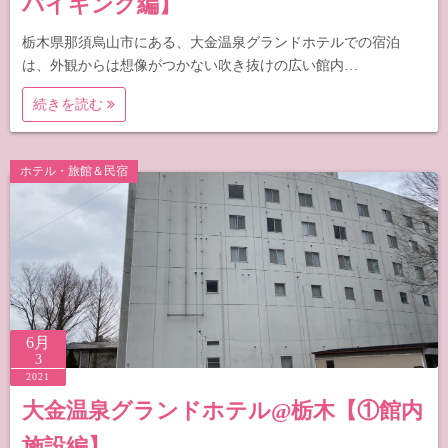
バイキング編】
栃木県那須烏山市にある、大金温泉グランドホテルでの宿泊
は、外観からは想像がつかない吹き抜けの広い館内…
続きを読む
ホテル・旅館＆民宿
6月
3
2021
大金温泉グランドホテル@栃木【①館内
施設編】