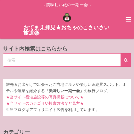
コ
～美味しい旅の一期一会～
ン
テ
ン
おてまえ拝見★おちゃのこさいさい
旅道楽
ツ
へ
サイト内検索はこちらから
ス
キ
ッ
プ
旅先＆お出かけで出会ったご当地グルメや楽しい＆絶景スポット、ホ
テルや温泉を紹介する『
美味しい一期一会』
の旅行ブログ。
★当サイト宿泊施設等の写真掲載について★
★当サイトのカテゴリや検索方法など見方★
※当ブログはアフィリエイト広告を利用しています。
カテゴリー