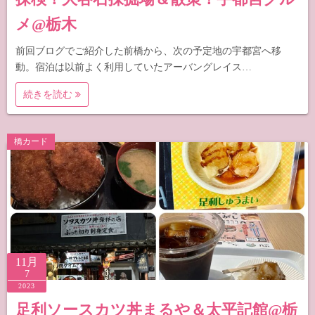
メ@栃木
前回ブログでご紹介した前橋から、次の予定地の宇都宮へ移
動。宿泊は以前よく利用していたアーバングレイス…
続きを読む
橋カード
11月
7
2023
足利ソースカツ丼まるや＆太平記館@栃