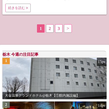
続きを読む
投
1
2
3
>
稿
の
栃木 今週の注目記事
ペ
1
15pv
ー
ジ
送
り
大金温泉グランドホテル@栃木【①館内施設編】
2
14pv