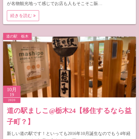
が名物観光地って感じでお店も人もそこそこ賑…
続きを読む
道の駅 栃木
10月
19
2020
道の駅ましこ@栃木24【移住するなら益
子町？】
新しい道の駅です！といっても2016年10月誕生なのでもう4年経