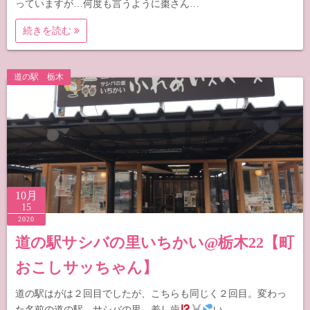
っていますが…何度も言うように棗さん…
続きを読む
道の駅 栃木
10月
15
2020
道の駅サシバの里いちかい@栃木22【町
おこしサッちゃん】
道の駅はがは２回目でしたが、こちらも同じく２回目。変わっ
た名前の道の駅。サシバの里…差し歯
い…