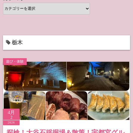
カ
テ
ゴ
リ
ー
栃木
遊び・体験
4月
2
2026
探検！大谷石採掘場＆散策！宇都宮グル