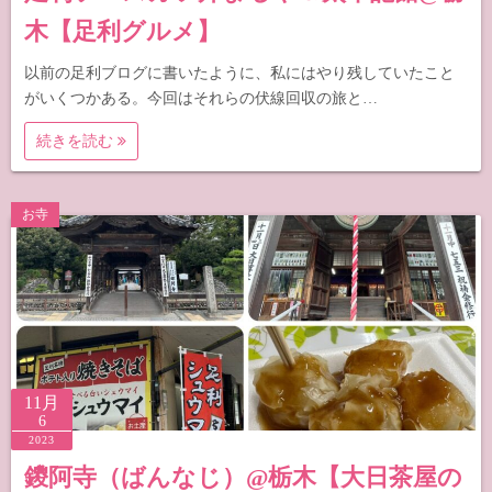
木【足利グルメ】
以前の足利ブログに書いたように、私にはやり残していたこと
がいくつかある。今回はそれらの伏線回収の旅と…
続きを読む
お寺
11月
6
2023
鑁阿寺（ばんなじ）@栃木【大日茶屋の