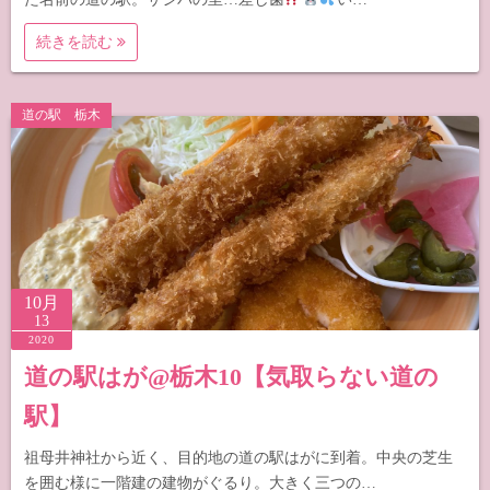
続きを読む
道の駅 栃木
10月
13
2020
道の駅はが@栃木10【気取らない道の
駅】
祖母井神社から近く、目的地の道の駅はがに到着。中央の芝生
を囲む様に一階建の建物がぐるり。大きく三つの…