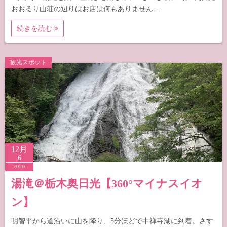
おおるり山荘の辺りはお店は何もありません…
続きを読む
観光スポット
12月
6
2020
湯滝＠栃木奥日光【360°マイナスイオ
ン】
明智平から道沿いに山を降り、5分ほどで中禅寺湖に到着。さす