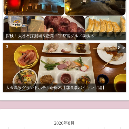
探検！大谷石採掘場＆散策！宇都宮グルメ@栃木
3
8pv
大金温泉グランドホテル@栃木【③食事バイキング編】
2026年8月