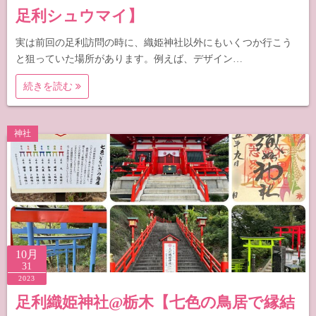
足利シュウマイ】
実は前回の足利訪問の時に、織姫神社以外にもいくつか行こう
と狙っていた場所があります。例えば、デザイン…
続きを読む
神社
10月
31
2023
足利織姫神社@栃木【七色の鳥居で縁結