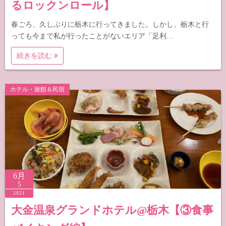
るロックンロール】
春ごろ、久しぶりに栃木に行ってきました。しかし、栃木と行
っても今まで私が行ったことがないエリア「足利…
続きを読む
ホテル・旅館＆民宿
6月
5
2021
大金温泉グランドホテル@栃木【③食事