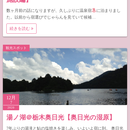
数ヶ月前の話になりますが、久しぶりに温泉宿
に泊まりまし
た。以前から宿選びでじゃらんを見ていて候補…
続きを読む
観光スポット
12月
7
2020
湯ノ湖＠栃木奥日光【奥日光の湿原】
7年ぶりの湯滝と鮎の塩焼きを楽しみ、いよいよ宿に到。 奥日光