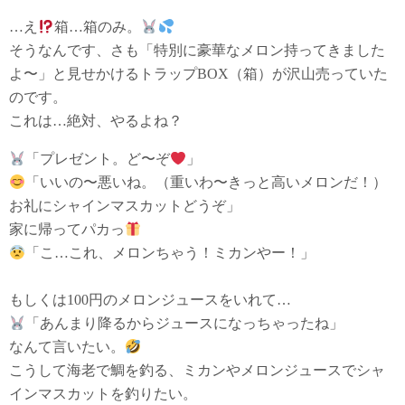
…え
箱…箱のみ。
そうなんです、さも「特別に豪華なメロン持ってきました
よ〜」と見せかけるトラップBOX（箱）が沢山売っていた
のです。
これは…絶対、やるよね？
「プレゼント。ど〜ぞ
」
「いいの〜悪いね。（重いわ〜きっと高いメロンだ！）
お礼にシャインマスカットどうぞ」
家に帰ってパカっ
「こ…これ、メロンちゃう！ミカンやー！」
もしくは100円のメロンジュースをいれて…
「あんまり降るからジュースになっちゃったね」
なんて言いたい。
こうして海老で鯛を釣る、ミカンやメロンジュースでシャ
インマスカットを釣りたい。