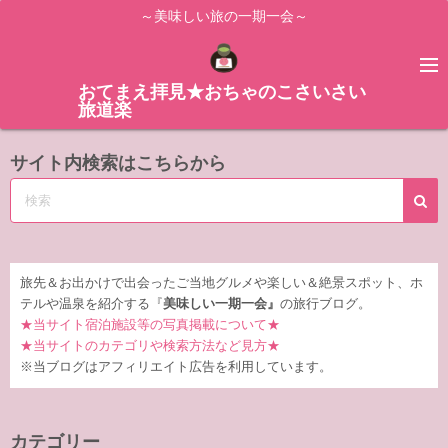
コ
～美味しい旅の一期一会～
ン
テ
ン
おてまえ拝見★おちゃのこさいさい
旅道楽
ツ
へ
サイト内検索はこちらから
ス
キ
ッ
プ
旅先＆お出かけで出会ったご当地グルメや楽しい＆絶景スポット、ホ
テルや温泉を紹介する『
美味しい一期一会』
の旅行ブログ。
★当サイト宿泊施設等の写真掲載について★
★当サイトのカテゴリや検索方法など見方★
※当ブログはアフィリエイト広告を利用しています。
カテゴリー