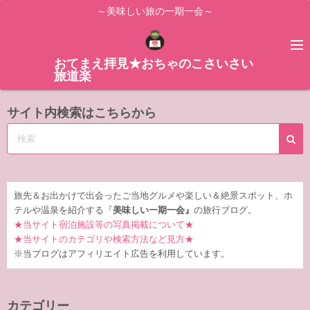
コ
～美味しい旅の一期一会～
ン
テ
ン
おてまえ拝見★おちゃのこさいさい
旅道楽
ツ
へ
サイト内検索はこちらから
ス
キ
ッ
プ
旅先＆お出かけで出会ったご当地グルメや楽しい＆絶景スポット、ホ
テルや温泉を紹介する『
美味しい一期一会』
の旅行ブログ。
★当サイト宿泊施設等の写真掲載について★
★当サイトのカテゴリや検索方法など見方★
※当ブログはアフィリエイト広告を利用しています。
カテゴリー