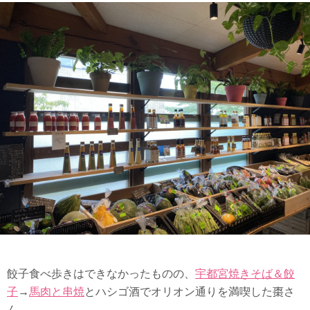
餃子食べ歩きはできなかったものの、
宇都宮焼きそば＆餃
子
→
馬肉と串焼
とハシゴ酒でオリオン通りを満喫した棗さ
ん。