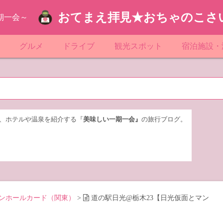
おてまえ拝見★おちゃのこさ
期一会～
ぷ
グルメ
ドライブ
観光スポット
宿泊施設・
葉
京都のマンホール
飲食店放浪記
サービスエリア／パーキングエリア
●●の駅シリーズ
ホテル・旅
京
知
奈川県のマンホール
阪府のマンホール
お土産＆テイクアウト
レトロ自販機・ドライブイン
漁港
おおるりグ
玉
岡
城
玉県のマンホール
城県のマンホール
遊び・体験
伊東園ホテ
、ホテルや温泉を紹介する『
美味しい一期一会』
の旅行ブログ。
奈川
島
葉県のマンホール
島県のマンホール
岡県のマンホール
リブマック
城
城県のマンホール
スーパーホ
馬
木県のマンホール
シティホテ
ンホールカード（関東）
>
道の駅日光@栃木23【日光仮面とマン
木
馬県のマンホール