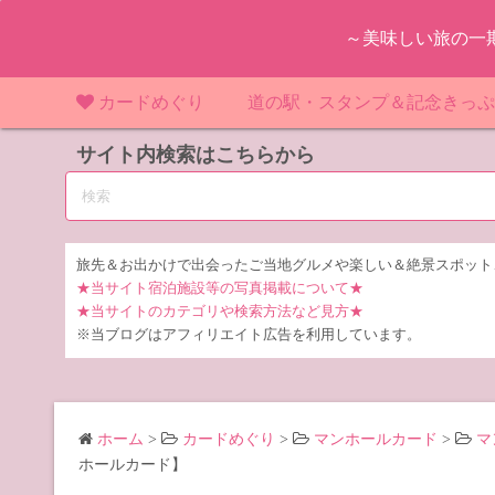
コ
～美味しい旅の一
ン
テ
ン
カードめぐり
道の駅・スタンプ＆記念きっ
ツ
マンホールカード
サイト内検索はこちらから
マンホールカード（関東）
道の駅（関東）
道の駅 千
東
へ
ス
IKEカード
マンホールカード（近畿）
道の駅（中部）
道の駅 東
道の駅 愛
神
大
キ
ッ
KAWAカード
マンホールカード（東北）
道の駅（東北）
道の駅 埼
道の駅 静
道の駅 宮
埼
宮
旅先＆お出かけで出会ったご当地グルメや楽しい＆絶景スポット
プ
★当サイト宿泊施設等の写真掲載について★
橋カード
マンホールカード（中部）
道の駅（北陸）
道の駅 神
道の駅 福
千
福
静
★当サイトのカテゴリや検索方法など見方★
※当ブログはアフィリエイト広告を利用しています。
ダムカード
道の駅 茨
茨
LOGetカード
道の駅 群
栃
ホーム
>
カードめぐり
>
マンホールカード
>
マ
道の駅 栃
群
ホールカード】