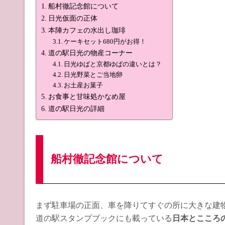
船村徹記念館について
日光仮面の正体
本陣カフェの水出し珈琲
ケーキセット680円がお得！
道の駅日光の物産コーナー
日光ゆばと京都ゆばの違いとは？
日光野菜とご当地卵
お土産お菓子
お食事と甘味処かなめ屋
道の駅日光の詳細
船村徹記念館について
まず駐車場の正面、車を降りてすぐの所に大きな建
道の駅スタンプブックにも載っている
日本とこころ