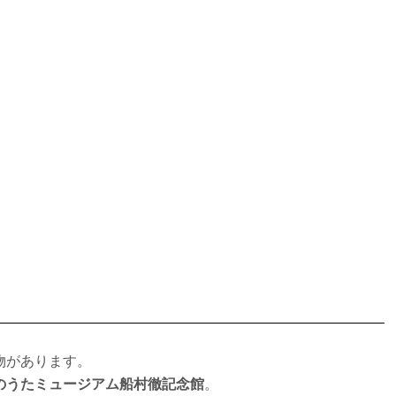
物があります。
のうたミュージアム船村徹記念館
。