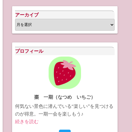
アーカイブ
ア
ー
カ
イ
プロフィール
ブ
棗 一期（なつめ いちご）
何気ない景色に潜んでいる“楽しい”を見つける
のが得意。一期一会を楽しもう♪
続きを読む