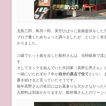
北島三郎、鳥羽一郎、美空ひばりに楽曲提供をした
ブログ書くためちょっと調べましたが、とにかく有
かりました。
23歳でヒット曲を出した船村さんは、当時銀座で流
す。
そしてタッグを組んでいた作詞家（高野公男さん）
一緒にいたわずか７年が
自分の原点で全て
といい、
書き続けると言っていたそうです。
毎年高野さんの命日にはお墓参りも欠かさなかった
入館料は別途かかりますが、船村徹さんとのツーシ