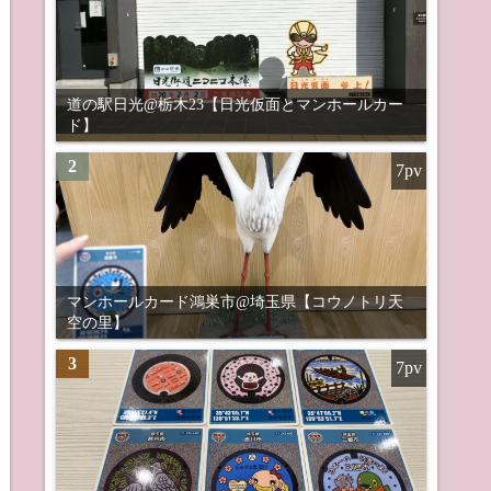
道の駅日光@栃木23【日光仮面とマンホールカー
ド】
2
7pv
マンホールカード鴻巣市@埼玉県【コウノトリ天
空の里】
3
7pv