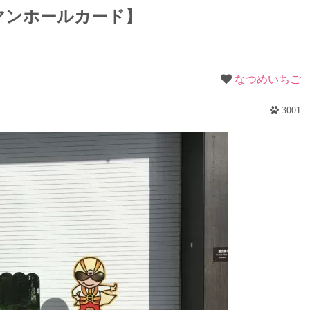
梨
マンホールカード】
野
なつめいちご
3001