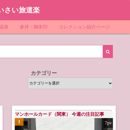
いさい旅道楽
温泉
参拝・御朱印
コレクション紹介ページ
館＆民宿
お寺
「関東」道の駅スタンプ一覧
ループ
神社
「東北」道の駅スタンプ一覧
ルグループ
「中部」道の駅スタンプ一覧
カテゴリー
スリゾート
マンホールカード
カ
テ
テル
橋カード
ゴ
リ
ル・ビジネスホテル
ー
マンホールカード（関東） 今週の注目記事
1
7pv