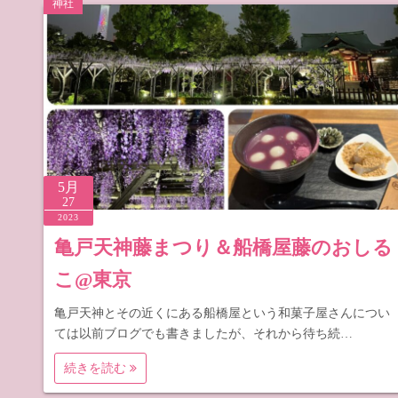
神社
道の駅 山
道の駅 長
5月
27
2023
亀戸天神藤まつり＆船橋屋藤のおしる
こ@東京
亀戸天神とその近くにある船橋屋という和菓子屋さんについ
ては以前ブログでも書きましたが、それから待ち続…
続きを読む