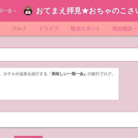
おてまえ拝見★おちゃのこさ
期一会～
ぷ
グルメ
ドライブ
観光スポット
宿泊施設・
葉
京都のマンホール
飲食店放浪記
サービスエリア／パーキングエリア
●●の駅シリーズ
ホテル・旅
京
知
奈川県のマンホール
阪府のマンホール
お土産＆テイクアウト
レトロ自販機・ドライブイン
漁港
おおるりグ
玉
岡
城
玉県のマンホール
城県のマンホール
遊び・体験
伊東園ホテ
、ホテルや温泉を紹介する『
美味しい一期一会』
の旅行ブログ。
奈川
島
葉県のマンホール
島県のマンホール
岡県のマンホール
リブマック
城
城県のマンホール
スーパーホ
馬
木県のマンホール
シティホテ
木
馬県のマンホール