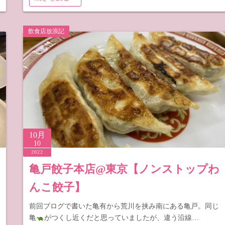
飲食店放浪記
10月
10
2022
亀戸餃子本店@東京【ノンストップわ
んこ餃子】
前回ブログで書いた亀有から荒川を挟み南にある亀戸。同じ
亀
がつくし近くだと思っていましたが、違う沿線…