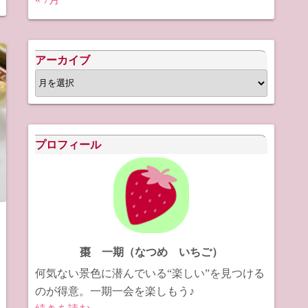
アーカイブ
ア
ー
カ
イ
プロフィール
ブ
棗 一期（なつめ いちご）
何気ない景色に潜んでいる“楽しい”を見つける
のが得意。一期一会を楽しもう♪