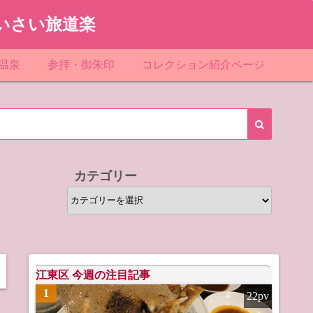
いさい旅道楽
温泉
参拝・御朱印
コレクション紹介ページ
館＆民宿
お寺
「関東」道の駅スタンプ一覧
ループ
神社
「東北」道の駅スタンプ一覧
ルグループ
「中部」道の駅スタンプ一覧
カテゴリー
スリゾート
マンホールカード
カ
テ
テル
橋カード
ゴ
リ
ル・ビジネスホテル
ー
江東区 今週の注目記事
1
22pv