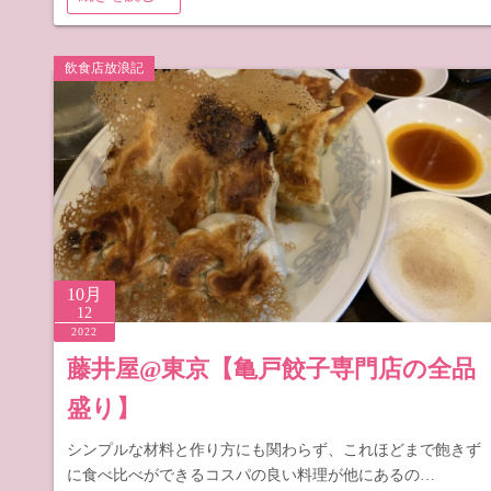
飲食店放浪記
10月
12
2022
藤井屋@東京【亀戸餃子専門店の全品
盛り】
シンプルな材料と作り方にも関わらず、これほどまで飽きず
に食べ比べができるコスパの良い料理が他にあるの…