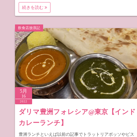
続きを読む
飲食店放浪記
5月
16
2022
ダリマ豊洲フォレシア@東京【インド
カレーランチ】
豊洲ランチといえば以前の記事でトラットリアボッソやビス