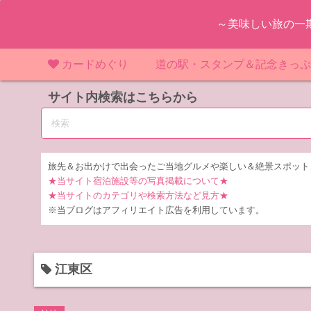
コ
～美味しい旅の一
ン
テ
ン
カードめぐり
道の駅・スタンプ＆記念きっ
ツ
マンホールカード
サイト内検索はこちらから
マンホールカード（関東）
道の駅（関東）
道の駅 千
東
へ
ス
IKEカード
マンホールカード（近畿）
道の駅（中部）
道の駅 東
道の駅 愛
神
大
キ
ッ
KAWAカード
マンホールカード（東北）
道の駅（東北）
道の駅 埼
道の駅 静
道の駅 宮
埼
宮
旅先＆お出かけで出会ったご当地グルメや楽しい＆絶景スポット
プ
★当サイト宿泊施設等の写真掲載について★
橋カード
マンホールカード（中部）
道の駅（北陸）
道の駅 神
道の駅 福
千
福
静
★当サイトのカテゴリや検索方法など見方★
※当ブログはアフィリエイト広告を利用しています。
ダムカード
道の駅 茨
茨
LOGetカード
道の駅 群
栃
江東区
道の駅 栃
群