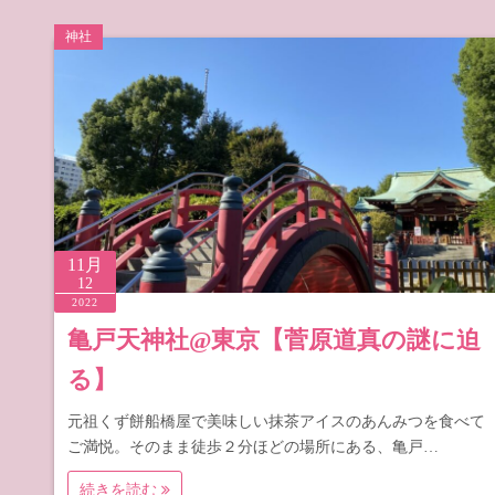
神社
11月
12
2022
亀戸天神社@東京【菅原道真の謎に迫
る】
元祖くず餅船橋屋で美味しい抹茶アイスのあんみつを食べて
ご満悦。そのまま徒歩２分ほどの場所にある、亀戸…
続きを読む