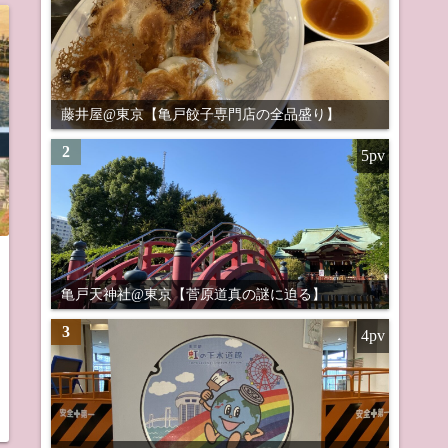
藤井屋@東京【亀戸餃子専門店の全品盛り】
2
5pv
亀戸天神社@東京【菅原道真の謎に迫る】
3
4pv