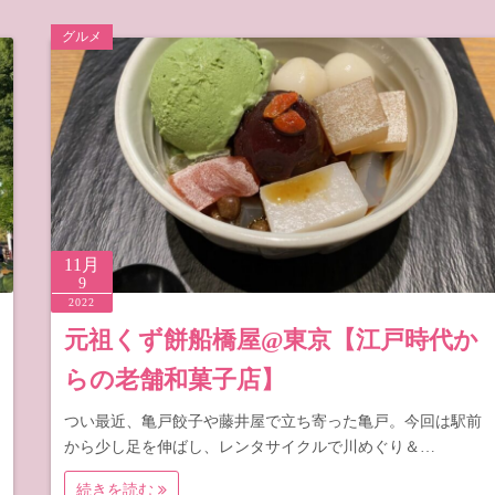
グルメ
11月
9
2022
元祖くず餅船橋屋@東京【江戸時代か
らの老舗和菓子店】
つい最近、亀戸餃子や藤井屋で立ち寄った亀戸。今回は駅前
から少し足を伸ばし、レンタサイクルで川めぐり＆…
続きを読む