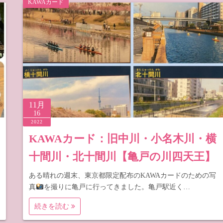
KAWAカード
梨
野
11月
16
2022
KAWAカード：旧中川・小名木川・横
十間川・北十間川【亀戸の川四天王】
ある晴れの週末、東京都限定配布のKAWAカードのための写
真
を撮りに亀戸に行ってきました。亀戸駅近く…
続きを読む