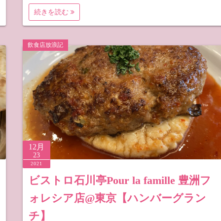
続きを読む
飲食店放浪記
12月
23
2021
ビストロ石川亭Pour la famille 豊洲フ
ォレシア店@東京【ハンバーグラン
チ】