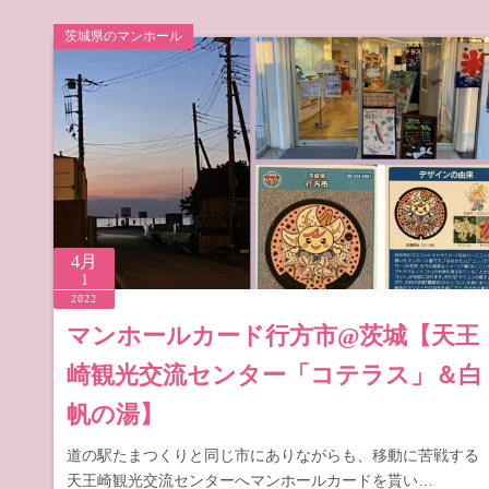
茨城県のマンホール
4月
1
2022
マンホールカード行方市@茨城【天王
崎観光交流センター「コテラス」＆白
帆の湯】
道の駅たまつくりと同じ市にありながらも、移動に苦戦する
天王崎観光交流センターへマンホールカードを貰い…