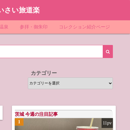
いさい旅道楽
温泉
参拝・御朱印
コレクション紹介ページ
館＆民宿
お寺
「関東」道の駅スタンプ一覧
ループ
神社
「東北」道の駅スタンプ一覧
ルグループ
「中部」道の駅スタンプ一覧
カテゴリー
スリゾート
マンホールカード
カ
テ
テル
橋カード
ゴ
リ
ル・ビジネスホテル
ー
茨城 今週の注目記事
1
11pv