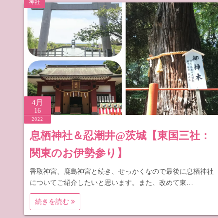
神社
道の駅 山
道の駅 長
4月
16
2022
息栖神社＆忍潮井@茨城【東国三社：
関東のお伊勢参り】
香取神宮、鹿島神宮と続き、せっかくなので最後に息栖神社
についてご紹介したいと思います。また、改めて東…
続きを読む