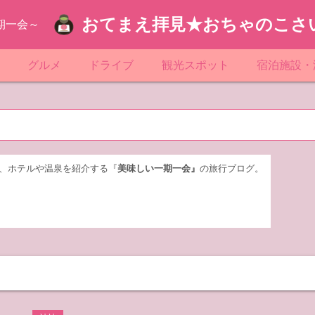
おてまえ拝見★おちゃのこさ
期一会～
ぷ
グルメ
ドライブ
観光スポット
宿泊施設・
葉
京都のマンホール
飲食店放浪記
サービスエリア／パーキングエリア
●●の駅シリーズ
ホテル・旅
京
知
奈川県のマンホール
阪府のマンホール
お土産＆テイクアウト
レトロ自販機・ドライブイン
漁港
おおるりグ
玉
岡
城
玉県のマンホール
城県のマンホール
遊び・体験
伊東園ホテ
、ホテルや温泉を紹介する『
美味しい一期一会』
の旅行ブログ。
奈川
島
葉県のマンホール
島県のマンホール
岡県のマンホール
リブマック
城
城県のマンホール
スーパーホ
馬
木県のマンホール
シティホテ
木
馬県のマンホール