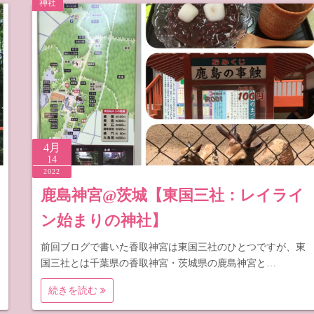
神社
梨
野
4月
14
2022
鹿島神宮@茨城【東国三社：レイライ
ン始まりの神社】
前回ブログで書いた香取神宮は東国三社のひとつですが、東
国三社とは千葉県の香取神宮・茨城県の鹿島神宮と…
続きを読む