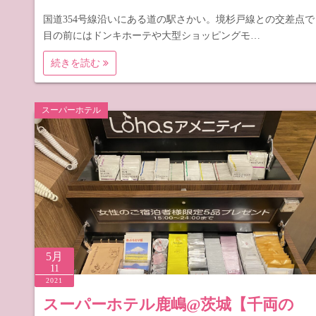
国道354号線沿いにある道の駅さかい。境杉戸線との交差点で
目の前にはドンキホーテや大型ショッピングモ…
続きを読む
スーパーホテル
5月
11
2021
スーパーホテル鹿嶋@茨城【千両の