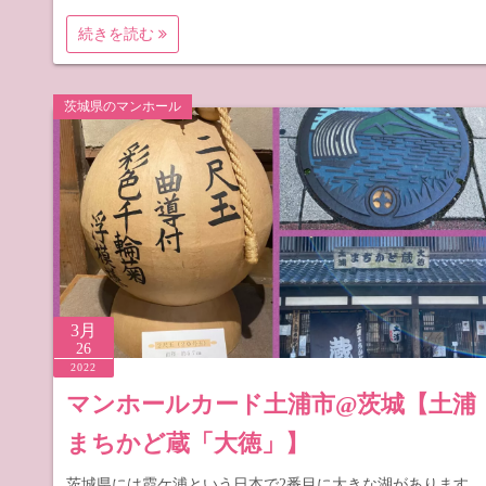
続きを読む
茨城県のマンホール
3月
26
2022
マンホールカード土浦市@茨城【土浦
まちかど蔵「大徳」】
茨城県には霞ケ浦という日本で2番目に大きな湖があります。