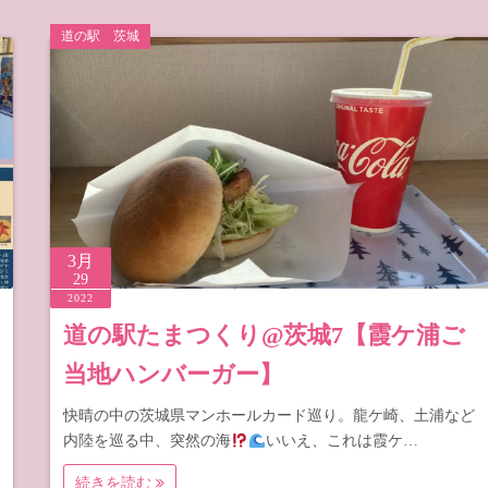
道の駅 茨城
3月
29
2022
道の駅たまつくり@茨城7【霞ケ浦ご
当地ハンバーガー】
快晴の中の茨城県マンホールカード巡り。龍ケ崎、土浦など
内陸を巡る中、突然の海
いいえ、これは霞ケ…
続きを読む