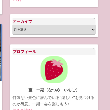
アーカイブ
ア
ー
カ
イ
プロフィール
ブ
棗 一期（なつめ いちご）
何気ない景色に潜んでいる“楽しい”を見つける
のが得意。一期一会を楽しもう♪