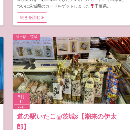
ついに茨城県のカードをゲットしました
千葉県…
続きを読む
道の駅 茨城
5月
12
2021
道の駅いたこ@茨城8【潮来の伊太
郎】