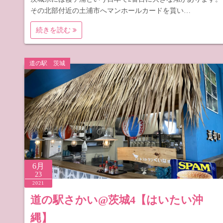
その北部付近の土浦市へマンホールカードを貰い…
続きを読む
道の駅 茨城
6月
23
2021
道の駅さかい@茨城4【はいたい沖
縄】