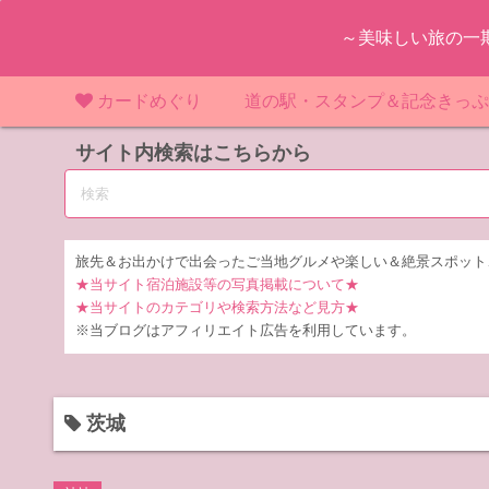
コ
～美味しい旅の一
ン
テ
ン
カードめぐり
道の駅・スタンプ＆記念きっ
ツ
マンホールカード
サイト内検索はこちらから
マンホールカード（関東）
道の駅（関東）
道の駅 千
東
へ
ス
IKEカード
マンホールカード（近畿）
道の駅（中部）
道の駅 東
道の駅 愛
神
大
キ
ッ
KAWAカード
マンホールカード（東北）
道の駅（東北）
道の駅 埼
道の駅 静
道の駅 宮
埼
宮
旅先＆お出かけで出会ったご当地グルメや楽しい＆絶景スポット
プ
★当サイト宿泊施設等の写真掲載について★
橋カード
マンホールカード（中部）
道の駅（北陸）
道の駅 神
道の駅 福
千
福
静
★当サイトのカテゴリや検索方法など見方★
※当ブログはアフィリエイト広告を利用しています。
ダムカード
道の駅 茨
茨
LOGetカード
道の駅 群
栃
茨城
道の駅 栃
群