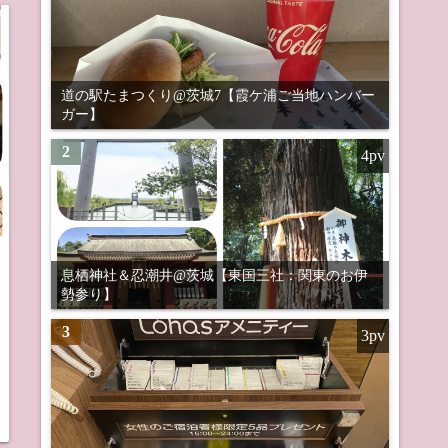
道の駅たまつくり@茨城7【霞ケ浦ご当地ハンバー
ガー】
2
4pv
息栖神社＆忍潮井@茨城【東国三社：関東のお伊
勢参り】
3
3pv