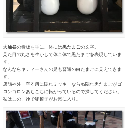
大涌谷
の看板を手に、体には
黒たまご
の文字。
見た目の丸さを生かして体全体で黒たまごを表現していま
す。
なんならキティーさんの足も普通の白たまごに見えてきま
す。
店舗や外、至る所に隠れミッキーならぬ隠れ黒たまごがゴ
ロンゴロンあちこちに転がっているので探してください。
私はこの、ゆで卵椅子がお気に入り。