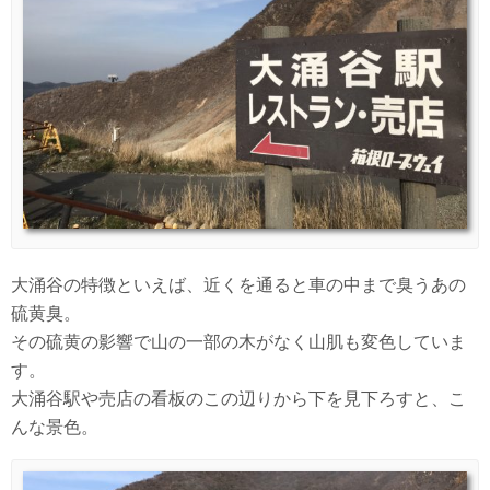
大涌谷の特徴といえば、近くを通ると車の中まで臭うあの
硫黄臭。
その硫黄の影響で山の一部の木がなく山肌も変色していま
す。
大涌谷駅や売店の看板のこの辺りから下を見下ろすと、こ
んな景色。