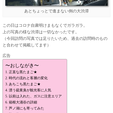
あとちょっとで進まない例の大渋滞
この日はコロナ自粛明けまもなくでガラガラ。
上の写真の様な渋滞は一切なかったです。
（今回訪問の写真では足りたいため、過去の訪問時のもの
と合わせて掲載してます）
広告
〜おしながき〜
正直な黒たまご★
時代の流れと客層の変化
あちこち黒たまご★
漂う硫黄臭が観光客に人気
以前は入れた、ガスに注意エリア
箱根大涌谷の詳細
芦ノ湖にも寄ってみた