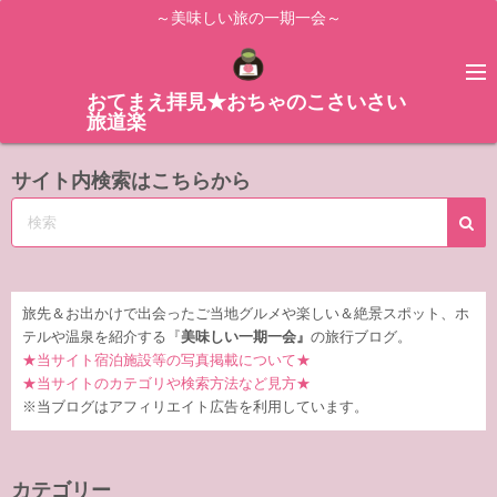
コ
～美味しい旅の一期一会～
ン
テ
ン
おてまえ拝見★おちゃのこさいさい
旅道楽
ツ
へ
サイト内検索はこちらから
ス
キ
ッ
プ
旅先＆お出かけで出会ったご当地グルメや楽しい＆絶景スポット、ホ
テルや温泉を紹介する『
美味しい一期一会』
の旅行ブログ。
★当サイト宿泊施設等の写真掲載について★
★当サイトのカテゴリや検索方法など見方★
※当ブログはアフィリエイト広告を利用しています。
カテゴリー