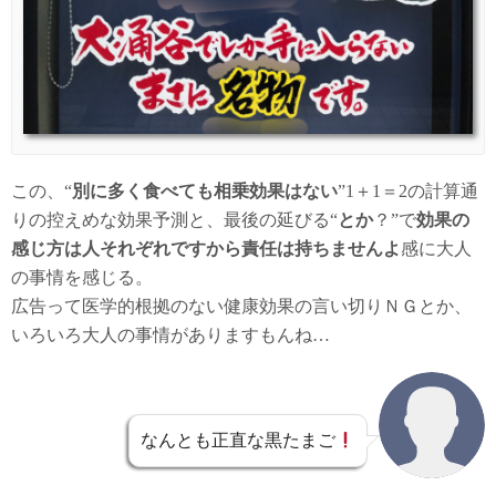
この、“
別に多く食べても相乗効果はない
”1＋1＝2の計算通
りの控えめな効果予測と、最後の延びる“
とか
？”で
効果の
感じ方は人それぞれですから責任は持ちませんよ
感に大人
の事情を感じる。
広告って医学的根拠のない健康効果の言い切りＮＧとか、
いろいろ大人の事情がありますもんね…
なんとも正直な黒たまご