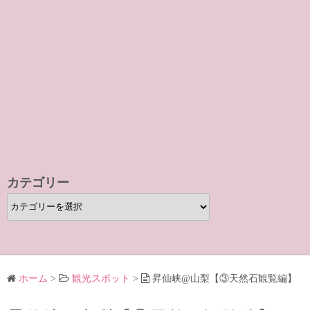
カテゴリー
カ
テ
ゴ
リ
ー
ホーム
>
観光スポット
>
昇仙峡@山梨【③天然石観覧編】