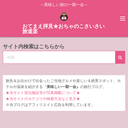
コ
～美味しい旅の一期一会～
ン
テ
ン
おてまえ拝見★おちゃのこさいさい
旅道楽
ツ
へ
サイト内検索はこちらから
ス
キ
ッ
プ
旅先＆お出かけで出会ったご当地グルメや楽しい＆絶景スポット、ホ
テルや温泉を紹介する『
美味しい一期一会』
の旅行ブログ。
★当サイト宿泊施設等の写真掲載について★
★当サイトのカテゴリや検索方法など見方★
※当ブログはアフィリエイト広告を利用しています。