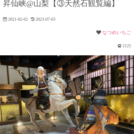
昇仙峡@山梨【③天然石観覧編】
2021-02-02
2023-07-03
なつめいちご
2125