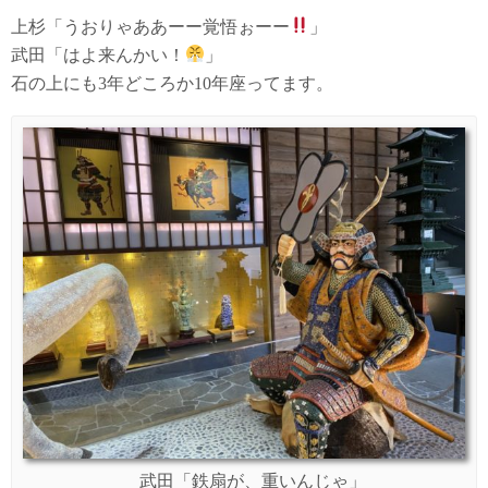
上杉「うおりゃああーー覚悟ぉーー
」
武田「はよ来んかい！
」
石の上にも3年どころか10年座ってます。
武田「鉄扇が、重いんじゃ」