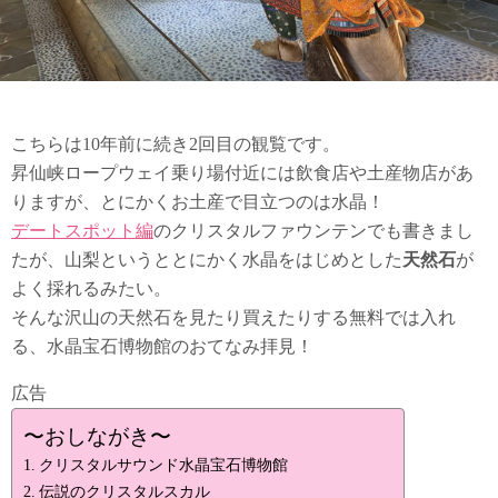
こちらは10年前に続き2回目の観覧です。
昇仙峡ロープウェイ乗り場付近には飲食店や土産物店があ
りますが、とにかくお土産で目立つのは水晶！
デートスポット編
のクリスタルファウンテンでも書きまし
たが、山梨というととにかく水晶をはじめとした
天然石
が
よく採れるみたい。
そんな沢山の天然石を見たり買えたりする無料では入れ
る、水晶宝石博物館のおてなみ拝見！
広告
〜おしながき〜
クリスタルサウンド水晶宝石博物館
伝説のクリスタルスカル