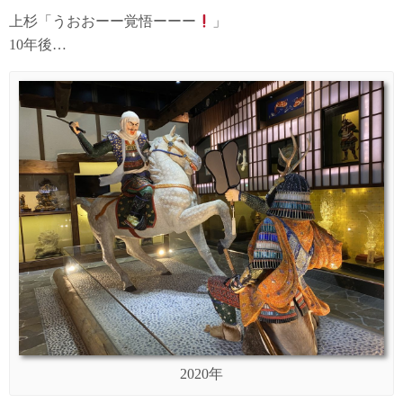
上杉「うおおーー覚悟ーーー
」
10年後…
2020年