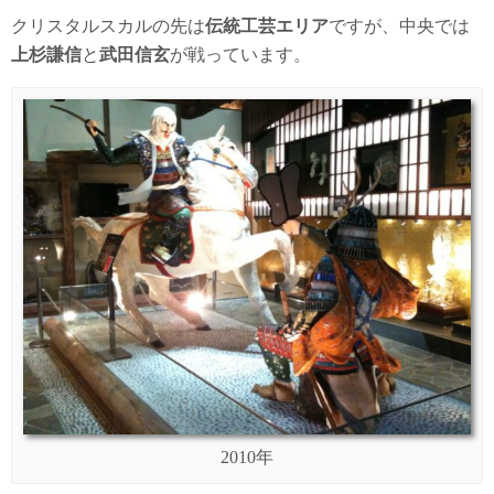
クリスタルスカルの先は
伝統工芸エリア
ですが、中央では
上杉謙信
と
武田信玄
が戦っています。
2010年