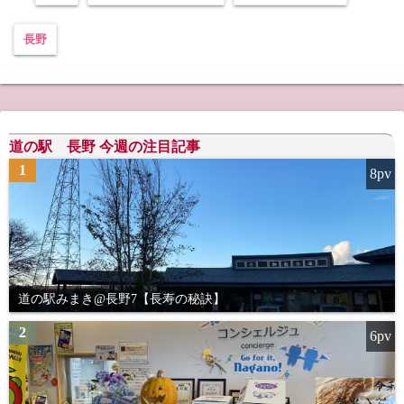
長野
道の駅 長野 今週の注目記事
1
8pv
道の駅みまき@長野7【長寿の秘訣】
2
6pv