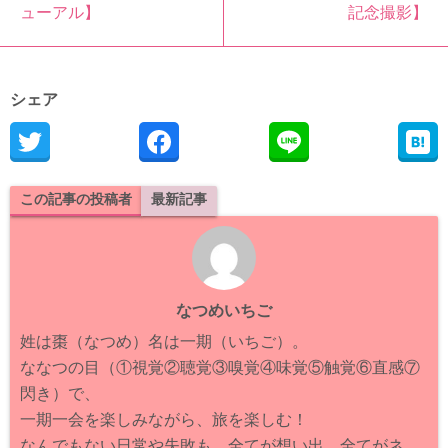
ューアル】
記念撮影】
シェア
この記事の投稿者
最新記事
なつめいちご
姓は棗（なつめ）名は一期（いちご）。
ななつの目（①視覚②聴覚③嗅覚④味覚⑤触覚⑥直感⑦
閃き）で、
一期一会を楽しみながら、旅を楽しむ！
なんでもない日常や失敗も、全てが想い出、全てがネ