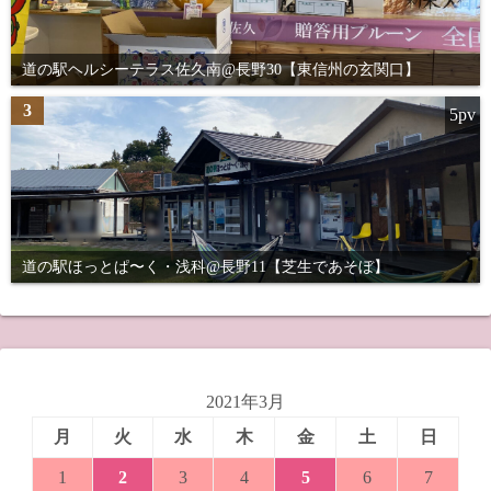
道の駅ヘルシーテラス佐久南@長野30【東信州の玄関口】
3
5pv
道の駅ほっとぱ〜く・浅科@長野11【芝生であそぼ】
2021年3月
月
火
水
木
金
土
日
1
2
3
4
5
6
7