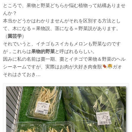
ところで、果物と野菜どちらか悩む植物って結構ありませ
んか？
本当かどうかはわかりませんがそれを区別する方法とし
て、木になる＝果物説、茎になる＝野菜説があります。
（
園芸学
）
それでいうと、イチゴもスイカもメロンも野菜なのです
が，これらは
果物的野菜
と呼ばれるらしい。
因みに私の名前は棗一期、棗とイチゴで果物＆野菜のヘル
シーネームですが、実際はお肉が大好き肉食獣
ガオ
それはさておき…