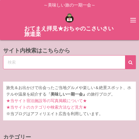
コ
～美味しい旅の一期一会～
ン
テ
ン
おてまえ拝見★おちゃのこさいさい
旅道楽
ツ
へ
サイト内検索はこちらから
ス
キ
ッ
プ
旅先＆お出かけで出会ったご当地グルメや楽しい＆絶景スポット、ホ
テルや温泉を紹介する『
美味しい一期一会』
の旅行ブログ。
★当サイト宿泊施設等の写真掲載について★
★当サイトのカテゴリや検索方法など見方★
※当ブログはアフィリエイト広告を利用しています。
カテゴリー