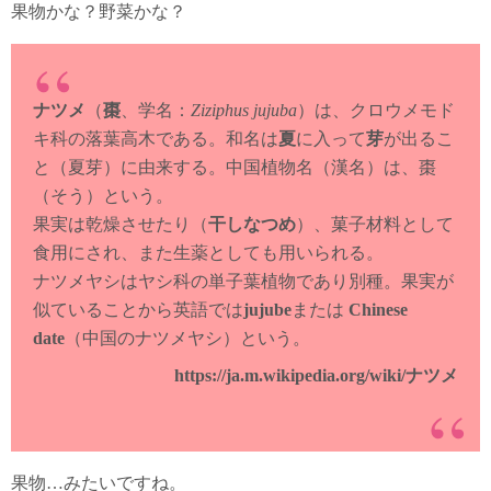
果物かな？野菜かな？
ナツメ
（
棗
、学名：
Ziziphus jujuba
）は、クロウメモド
キ科の落葉高木である。和名は
夏
に入って
芽
が出るこ
と（夏芽）に由来する。中国植物名（漢名）は、棗
（そう）という。
果実は乾燥させたり（
干しなつめ
）、菓子材料として
食用にされ、また生薬としても用いられる。
ナツメヤシはヤシ科の単子葉植物であり別種。果実が
似ていることから英語では
jujube
または
Chinese
date
（中国のナツメヤシ）という。
https://ja.m.wikipedia.org/wiki/ナツメ
果物…みたいですね。