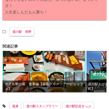
タ！
人生楽しんだもん勝ち！
道の駅 長野
関連記事
ホテル華の湯 食事編【福島グルメツアービュッフ
道の駅おがわ
ェ】
町】
温泉
道の駅スタンプラリー
道の駅記念きっぷ