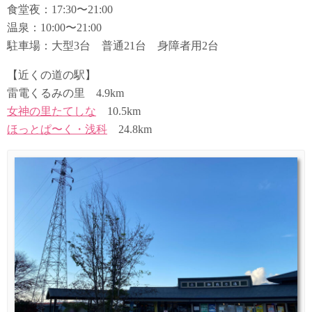
食堂夜：17:30〜21:00
温泉：10:00〜21:00
駐車場：大型3台 普通21台 身障者用2台
【近くの道の駅】
雷電くるみの里 4.9km
女神の里たてしな
10.5km
ほっとぱ〜く・浅科
24.8km