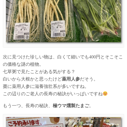
次に見つけた珍しい物は、白くて細いでも400円とそこそこ
の価格な謎の植物。
七草粥で見たことがある気がする？
白いから大根かと思ったけど
薬用人参
だそう。
棗に薬用人参に滋養強壮系が多いですね。
この辺りのご老人の長寿の秘訣がいっぱいですね
もう一つ、長寿の秘訣、
極ウマ燻製たまご
。