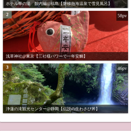
ホテル華の湯 館内編@福島【磐梯熱海温泉で雪見風呂】
2
58pv
浅草神社@東京【三社様パワーで一年安鯛】
3
46pv
浄蓮の滝観光センター@静岡【伝説の生わさび丼】