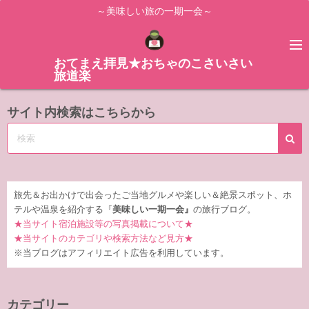
コ
～美味しい旅の一期一会～
ン
テ
ン
おてまえ拝見★おちゃのこさいさい
旅道楽
ツ
へ
サイト内検索はこちらから
ス
キ
ッ
プ
旅先＆お出かけで出会ったご当地グルメや楽しい＆絶景スポット、ホ
テルや温泉を紹介する『
美味しい一期一会』
の旅行ブログ。
★当サイト宿泊施設等の写真掲載について★
★当サイトのカテゴリや検索方法など見方★
※当ブログはアフィリエイト広告を利用しています。
カテゴリー