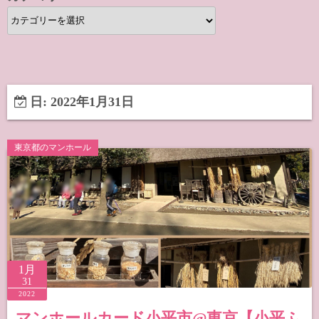
カ
テ
ゴ
リ
ー
日:
2022年1月31日
東京都のマンホール
1月
31
2022
マンホールカード小平市@東京【小平ふ