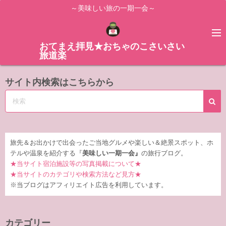
コ
～美味しい旅の一期一会～
ン
テ
ン
おてまえ拝見★おちゃのこさいさい
旅道楽
ツ
へ
サイト内検索はこちらから
ス
キ
ッ
プ
旅先＆お出かけで出会ったご当地グルメや楽しい＆絶景スポット、ホ
テルや温泉を紹介する『
美味しい一期一会』
の旅行ブログ。
★当サイト宿泊施設等の写真掲載について★
★当サイトのカテゴリや検索方法など見方★
※当ブログはアフィリエイト広告を利用しています。
カテゴリー