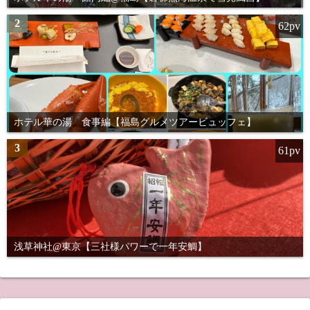
2
62pv
ホテル華の湯 食事編【福島グルメツアービュッフェ】
3
61pv
浅草神社@東京【三社様パワーで一年安鯛】