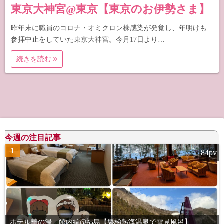
東京大神宮@東京【東京のお伊勢さま】
昨年末に職員のコロナ・オミクロン株感染が発覚し、年明けも
参拝中止をしていた東京大神宮。今月17日より…
続きを読む
今週の注目記事
1
84pv
ホテル華の湯 館内編@福島【磐梯熱海温泉で雪見風呂】