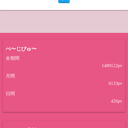
ぺ〜じびゅ〜
全期間
1489122
pv
月間
6133
pv
日間
426
pv