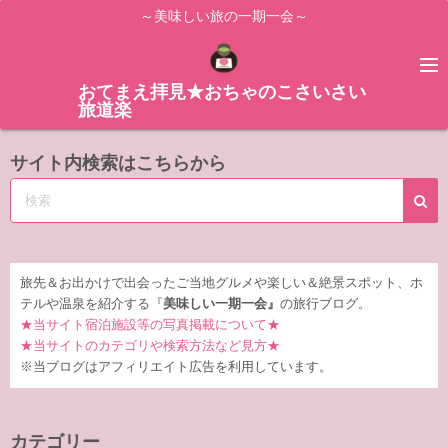
コ
～美味しい旅の一期一会～
ン
テ
ン
おてまえ拝見★おちゃのこさいさい
旅道楽
ツ
へ
サイト内検索はこちらから
ス
キ
ッ
プ
旅先＆お出かけで出会ったご当地グルメや楽しい＆絶景スポット、ホ
テルや温泉を紹介する『
美味しい一期一会』
の旅行ブログ。
★当サイト宿泊施設等の写真掲載について★
★当サイトのカテゴリや検索方法など見方★
※当ブログはアフィリエイト広告を利用しています。
カテゴリー