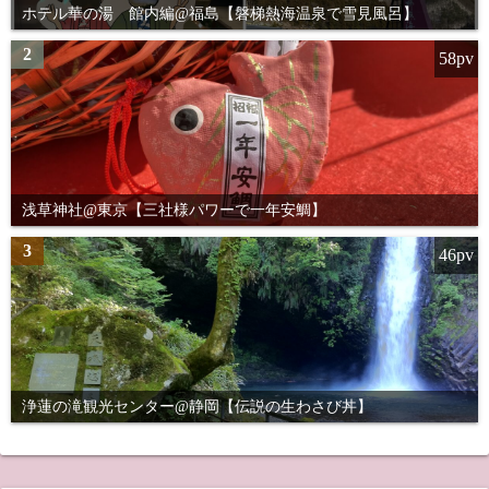
ホテル華の湯 館内編@福島【磐梯熱海温泉で雪見風呂】
2
58pv
浅草神社@東京【三社様パワーで一年安鯛】
3
46pv
浄蓮の滝観光センター@静岡【伝説の生わさび丼】