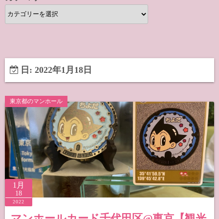
カ
テ
ゴ
リ
ー
日:
2022年1月18日
東京都のマンホール
1月
18
2022
マンホールカード千代田区@東京【観光