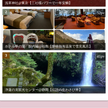
浅草神社@東京【三社様パワーで一年安鯛】
2
52pv
ホテル華の湯 館内編@福島【磐梯熱海温泉で雪見風呂】
3
41pv
浄蓮の滝観光センター@静岡【伝説の生わさび丼】