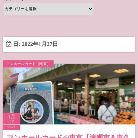
カ
テ
ゴ
リ
ー
日:
2022年1月27日
マンホールカード（関東）
1月
27
2022
マンホールカード@東京【清瀬市＆東久