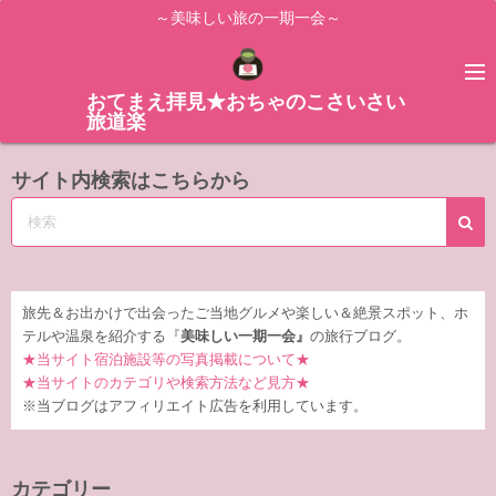
コ
～美味しい旅の一期一会～
ン
テ
ン
おてまえ拝見★おちゃのこさいさい
旅道楽
ツ
へ
サイト内検索はこちらから
ス
キ
ッ
プ
旅先＆お出かけで出会ったご当地グルメや楽しい＆絶景スポット、ホ
テルや温泉を紹介する『
美味しい一期一会』
の旅行ブログ。
★当サイト宿泊施設等の写真掲載について★
★当サイトのカテゴリや検索方法など見方★
※当ブログはアフィリエイト広告を利用しています。
カテゴリー