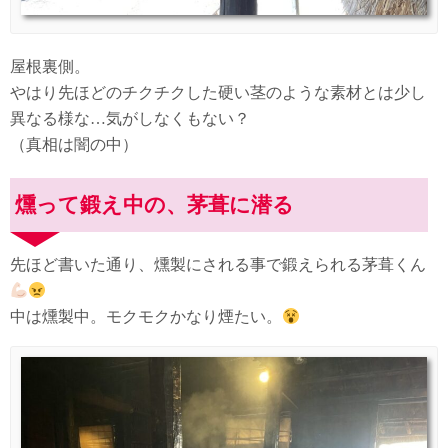
屋根裏側。
やはり先ほどのチクチクした硬い茎のような素材とは少し
異なる様な…気がしなくもない？
（真相は闇の中）
燻って鍛え中の、茅葺に潜る
先ほど書いた通り、燻製にされる事で鍛えられる茅葺くん
中は燻製中。モクモクかなり煙たい。