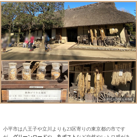
小平市は八王子や立川よりも23区寄りの東京都の市です
が、
グリーンロード
や、
丸ポスト
など自然やレトロ感があ