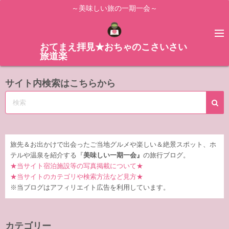
コ
～美味しい旅の一期一会～
ン
テ
ン
おてまえ拝見★おちゃのこさいさい
旅道楽
ツ
へ
サイト内検索はこちらから
ス
キ
ッ
プ
旅先＆お出かけで出会ったご当地グルメや楽しい＆絶景スポット、ホ
テルや温泉を紹介する『
美味しい一期一会』
の旅行ブログ。
★当サイト宿泊施設等の写真掲載について★
★当サイトのカテゴリや検索方法など見方★
※当ブログはアフィリエイト広告を利用しています。
カテゴリー