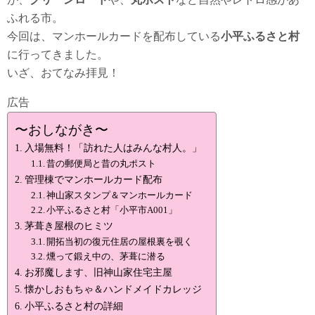
ふれる市。
今回は、マンホールカードを配布している
小平ふるさと村
に行ってきました。
いざ、おてなみ拝見！
広告
〜おしながき〜
入場無料！「訪れた人はみんな村人。」
昔の郵便局と昔の丸ポスト
管理棟でマンホールカード配布
神山家スタンプ＆マンホールカード
小平ふるさと村「小平市A001」
茅葺き屋根のヒミツ
開拓当初の復元住居の屋根裏を覗く
燻って鍛え中の、茅葺に潜る
お邪魔します、旧神山家住宅主屋
懐かしおもちゃ＆ハンドメイドカレッジ
小平ふるさと村の詳細