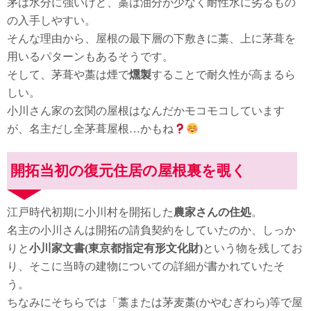
茅は水分に強いけど、藁は油分が少なく耐性水に劣るもの
の入手しやすい。
そんな理由から、屋根の最下層の下敷きに藁、上に茅葺を
用いるパターンもあるそうです。
そして、茅葺や藁は煙で
燻製
することで耐久性が高まるら
しい。
小川さん家の玄関の屋根はなんだかモコモコしています
が、名主だし全茅葺屋根…かもね
開拓当初の復元住居の屋根裏を覗く
江戸時代初期に小川村を開拓した
農家さんの住処
。
名主の小川さんは開拓の請負契約をしていたのか、しっか
りと
小川家文書(東京都指定有形文化財)
という物を残してお
り、そこに当時の建物についての詳細が書かれていたそ
う。
ちなみにそちらでは「藁または茅麦藁(かやむぎわら)等で屋