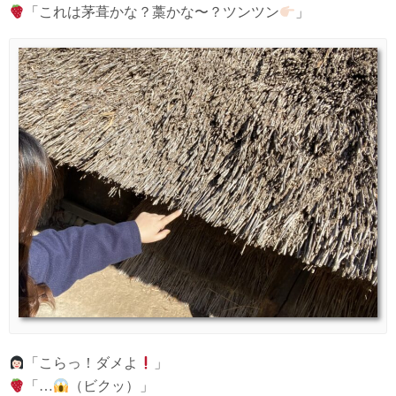
「これは茅葺かな？藁かな〜？ツンツン
」
「こらっ！ダメよ
」
「…
（ビクッ）」