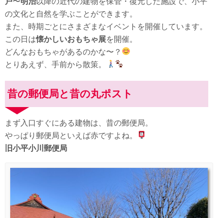
戸
〜
明治
以降の近代の建物を保管・復元した施設で、小平
の文化と自然を学ぶことができます。
また、時期ごとにさまざまなイベントを開催しています。
この日は
懐かしいおもちゃ展
を開催。
どんなおもちゃがあるのかな〜？
とりあえず、手前から散策。
昔の郵便局と昔の丸ポスト
まず入口すぐにある建物は、昔の郵便局。
やっぱり郵便局といえば赤ですよね。
旧小平小川郵便局