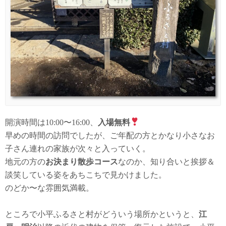
開演時間は10:00〜16:00、
入場無料
早めの時間の訪問でしたが、ご年配の方とかなり小さなお
子さん連れの家族が次々と入っていく。
地元の方の
お決まり散歩コース
なのか、知り合いと挨拶＆
談笑している姿をあちこちで見かけました。
のどか〜な雰囲気満載。
ところで小平ふるさと村がどういう場所かというと、
江