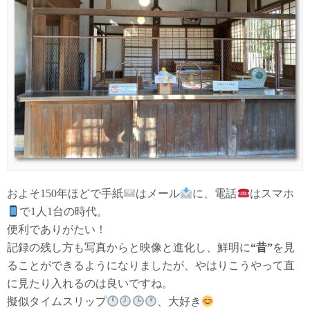
およそ150年ほどで手紙
はメール
に、電話
はスマホ
で1人1台の時代。
便利でありがたい！
記録の残し方も写真からと映像と進化し、鮮明に
“昔”
を見
ることができるようになりましたが、やはりこうやって直
に見たり入れるのは良いですね。
擬似タイムスリップ
、大好き