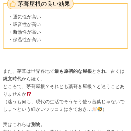
茅葺屋根の良い効果
・通気性が高い
・吸音性が高い
・断熱性が高い
・保温性が高い
また、茅葺は世界各地で
最も原初的な屋根
とされ、古くは
縄文時代
から続く。
ところで、茅葺屋根？それとも藁葺き屋根？と迷うことあ
りませんか
（迷うも何も、現代の生活でそうそう使う言葉じゃないで
しょ〜という細かいツッコミはさておき…
）
実はこれらは
別物
。