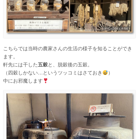
こちらでは当時の農家さんの生活の様子を知ることができ
ます。
軒先には干した
五穀
と、脱穀後の五穀。
（四穀しかない…というツッコミはさておき
）
中にお邪魔します