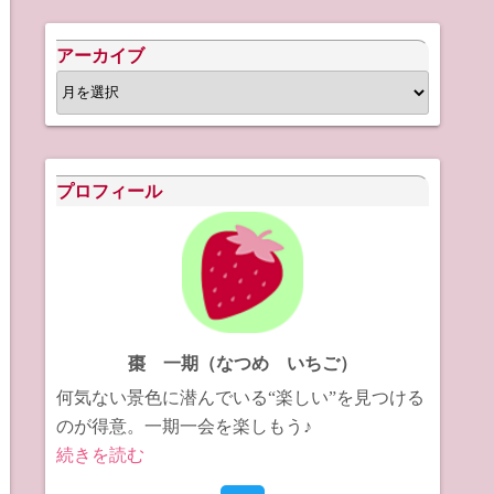
アーカイブ
ア
ー
カ
イ
プロフィール
ブ
棗 一期（なつめ いちご）
何気ない景色に潜んでいる“楽しい”を見つける
のが得意。一期一会を楽しもう♪
続きを読む