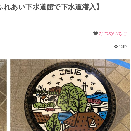
梨
ふれあい下水道館で下水道潜入】
野
なつめいちご
1587