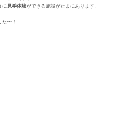
うに
見学体験
ができる施設がたまにあります。
した〜！