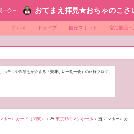
おてまえ拝見★おちゃのこさ
期一会～
ぷ
グルメ
ドライブ
観光スポット
宿泊施設・
葉
京都のマンホール
飲食店放浪記
サービスエリア／パーキングエリア
●●の駅シリーズ
ホテル・旅
京
知
奈川県のマンホール
阪府のマンホール
お土産＆テイクアウト
レトロ自販機・ドライブイン
漁港
おおるりグ
玉
岡
城
玉県のマンホール
城県のマンホール
遊び・体験
伊東園ホテ
、ホテルや温泉を紹介する『
美味しい一期一会』
の旅行ブログ。
奈川
島
葉県のマンホール
島県のマンホール
岡県のマンホール
リブマック
城
城県のマンホール
スーパーホ
馬
木県のマンホール
シティホテ
ンホールカード（関東）
>
東京都のマンホール
>
マンホールカ
木
馬県のマンホール