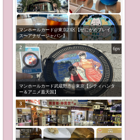
マンホールカード@東京23区【ぜにがめプレイ
ス〜アナザージャパン】
2
6pv
マンホールカード武蔵野市@東京【シティハンタ
ー＆アニメ蓋天国】
3
5pv