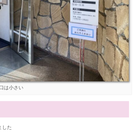
口は小さい
！
ました