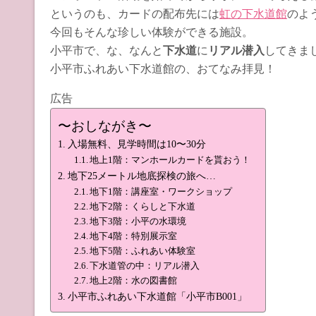
というのも、カードの配布先には
虹の下水道館
のよ
今回もそんな珍しい体験ができる施設。
小平市で、な、なんと
下水道
に
リアル潜入
してきま
小平市ふれあい下水道館の、おてなみ拝見！
広告
〜おしながき〜
入場無料、見学時間は10〜30分
地上1階：マンホールカードを貰おう！
地下25メートル地底探検の旅へ…
地下1階：講座室・ワークショップ
地下2階：くらしと下水道
地下3階：小平の水環境
地下4階：特別展示室
地下5階：ふれあい体験室
下水道管の中：リアル潜入
地上2階：水の図書館
小平市ふれあい下水道館「小平市B001」