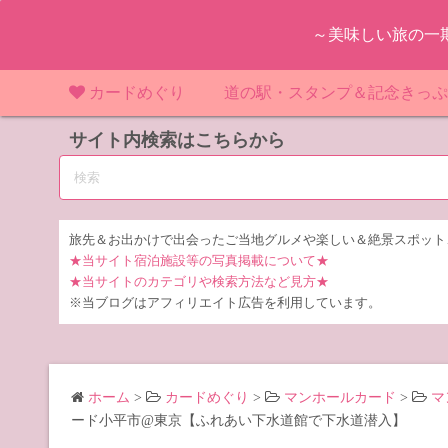
コ
～美味しい旅の一
ン
テ
ン
カードめぐり
道の駅・スタンプ＆記念きっ
ツ
マンホールカード
サイト内検索はこちらから
マンホールカード（関東）
道の駅（関東）
道の駅 千
東
へ
ス
IKEカード
マンホールカード（近畿）
道の駅（中部）
道の駅 東
道の駅 愛
神
大
キ
ッ
KAWAカード
マンホールカード（東北）
道の駅（東北）
道の駅 埼
道の駅 静
道の駅 宮
埼
宮
旅先＆お出かけで出会ったご当地グルメや楽しい＆絶景スポット
プ
★当サイト宿泊施設等の写真掲載について★
橋カード
マンホールカード（中部）
道の駅（北陸）
道の駅 神
道の駅 福
千
福
静
★当サイトのカテゴリや検索方法など見方★
※当ブログはアフィリエイト広告を利用しています。
ダムカード
道の駅 茨
茨
LOGetカード
道の駅 群
栃
ホーム
>
カードめぐり
>
マンホールカード
>
マ
道の駅 栃
群
ード小平市@東京【ふれあい下水道館で下水道潜入】