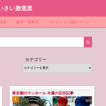
いさい旅道楽
温泉
参拝・御朱印
コレクション紹介ページ
館＆民宿
お寺
「関東」道の駅スタンプ一覧
ループ
神社
「東北」道の駅スタンプ一覧
ルグループ
「中部」道の駅スタンプ一覧
カテゴリー
スリゾート
マンホールカード
カ
テ
テル
橋カード
ゴ
リ
ル・ビジネスホテル
ー
東京都のマンホール 今週の注目記事
1
8pv