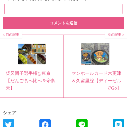
前の記事
次の記事
柴又団子選手権@東京
マンホールカード木更津
【だんご食べ比べ＆帝釈
＆久留里線【ディーゼル
天】
でGo】
シェア