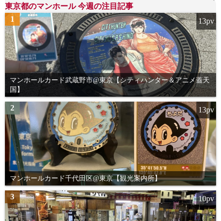
東京都のマンホール 今週の注目記事
1
13pv
マンホールカード武蔵野市@東京【シティハンター＆アニメ蓋天
国】
2
13pv
マンホールカード千代田区@東京【観光案内所】
3
10pv