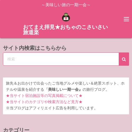
コ
～美味しい旅の一期一会～
ン
テ
ン
おてまえ拝見★おちゃのこさいさい
旅道楽
ツ
へ
サイト内検索はこちらから
ス
キ
ッ
プ
旅先＆お出かけで出会ったご当地グルメや楽しい＆絶景スポット、ホ
テルや温泉を紹介する『
美味しい一期一会』
の旅行ブログ。
★当サイト宿泊施設等の写真掲載について★
★当サイトのカテゴリや検索方法など見方★
※当ブログはアフィリエイト広告を利用しています。
カテゴリー