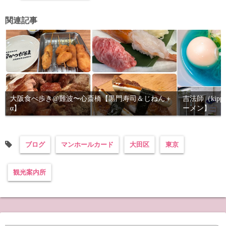
関連記事
大阪食べ歩き@難波〜心斎橋【黒門寿司＆じねん＋
吉法師（kip
α】
ーメン】
ブログ
マンホールカード
大田区
東京
観光案内所