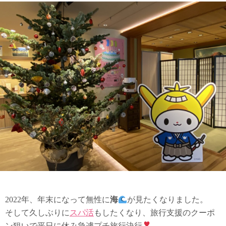
2022年、年末になって無性に
海
が見たくなりました。
そして久しぶりに
スパ活
もしたくなり、旅行支援のクーポ
ン狙いで平日に休み急遽プチ旅行決行