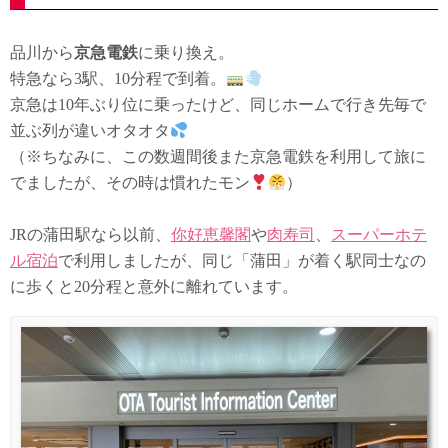
品川から
京急電鉄
に乗り換え。
特急なら3駅、10分程で到着。
京急は10年ぶり位に乗ったけど、同じホームで行き先毎で
並ぶ列が違いオタオタ
（※ちなみに、この数週間後また京急電鉄を利用して旅に
でましたが、その時は慣れたモン
）
JRの蒲田駅なら以前、
你好恵馨閣
や
肉寿司
、
スーパーホテ
ル宿泊
で利用しましたが、同じ「蒲田」が着く駅同士なの
に歩くと20分程と意外に離れています。