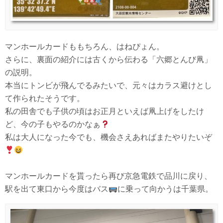
マンホールカードももちろん、はねぴょん。
さらに、裏面の紹介には古くから伝わる「六郷とんび凧」
の説明。
本当にトンビが飛んでるみたいで、元々はカラス避けとし
て作られたそうです。
私の田舎でも子供の頃はお正月といえば凧上げをしたけ
ど、今の子もやるのかなぁ
私は大人になった今でも、機会さえあればまたやりたいぞ
マンホールカードを貰ったら再び京急電鉄で品川に戻り、
駅を出て東口から今度はバス
に乗って向かうは千葉県。