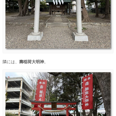
隣には、
壽稲荷大明神
。