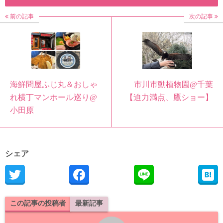
前の記事
次の記事
海鮮問屋ふじ丸＆おしゃ
市川市動植物園@千葉
れ横丁マンホール巡り@
【迫力満点、鷹ショー】
小田原
シェア
この記事の投稿者
最新記事