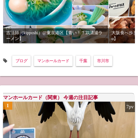
吉法師（kipposhi）@東京港区【青い！？鶏清湯ラ
大阪食べ歩き
ーメン】
α】
ブログ
マンホールカード
千葉
市川市
マンホールカード（関東） 今週の注目記事
1
7pv