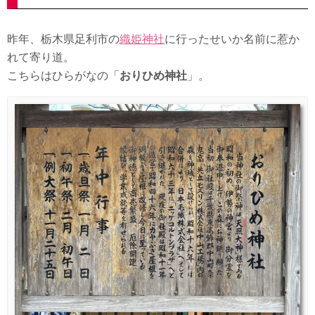
昨年、栃木県足利市の
織姫神社
に行ったせいか名前に惹か
れて寄り道。
こちらはひらがなの「
おりひめ神社
」。