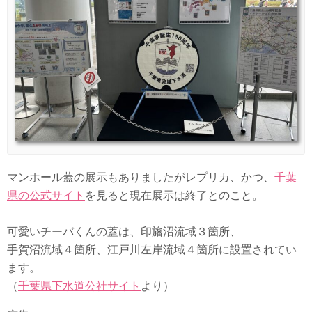
マンホール蓋の展示もありましたがレプリカ、かつ、
千葉
県の公式サイト
を見ると現在展示は終了とのこと。
可愛いチーバくんの蓋は、印旛沼流域３箇所、
手賀沼流域４箇所、江戸川左岸流域４箇所に設置されてい
ます。
（
千葉県下水道公社サイト
より）