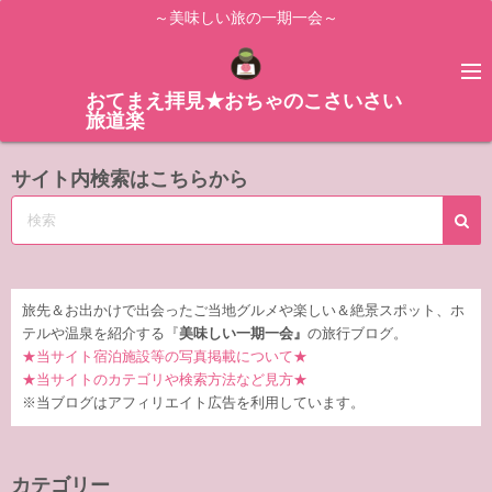
コ
～美味しい旅の一期一会～
ン
テ
ン
おてまえ拝見★おちゃのこさいさい
旅道楽
ツ
へ
サイト内検索はこちらから
ス
キ
ッ
プ
旅先＆お出かけで出会ったご当地グルメや楽しい＆絶景スポット、ホ
テルや温泉を紹介する『
美味しい一期一会』
の旅行ブログ。
★当サイト宿泊施設等の写真掲載について★
★当サイトのカテゴリや検索方法など見方★
※当ブログはアフィリエイト広告を利用しています。
カテゴリー