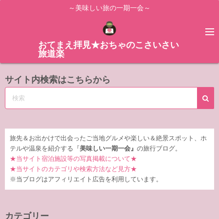
コ
～美味しい旅の一期一会～
ン
テ
ン
おてまえ拝見★おちゃのこさいさい
旅道楽
ツ
へ
サイト内検索はこちらから
ス
キ
ッ
プ
旅先＆お出かけで出会ったご当地グルメや楽しい＆絶景スポット、ホ
テルや温泉を紹介する『
美味しい一期一会』
の旅行ブログ。
★当サイト宿泊施設等の写真掲載について★
★当サイトのカテゴリや検索方法など見方★
※当ブログはアフィリエイト広告を利用しています。
カテゴリー