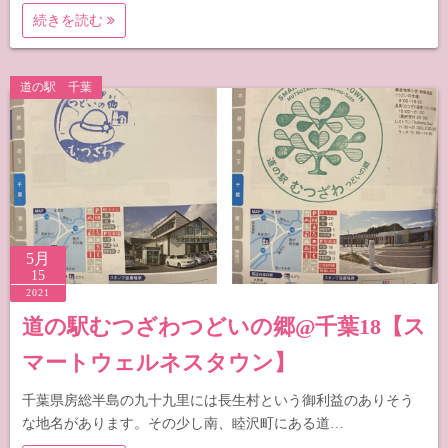
続きを読む
道の駅 千葉
5月
15
2021
道の駅むつざわつどいの郷@千葉18【ス
マートウェルネスタウン】
千葉県房総半島の九十九里には長生村という御利益のありそう
な地名があります。その少し南、睦沢町にある道…