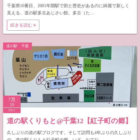
千葉県10番目、2001年開駅で割と歴史があるのに綺麗で新しく
見える、道の駅多古あじさい館。多古（た…
続きを読む
道の駅 千葉
7月
19
2021
道の駅くりもと@千葉12【紅子町の郷】
久しぶりの道の駅ブログです。そして訪問も4年ぶりの久しぶり
の、道の駅くりもと紅子町の郷。いざ、おてな…