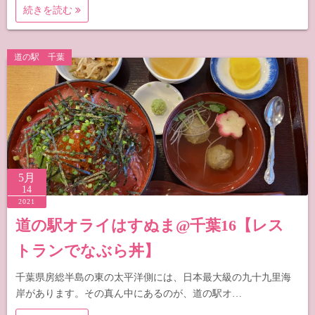
続きを読む
道の駅 千葉
5月
14
2021
道の駅オライはすぬま@千葉16【レス
トランでなぶら丼】
千葉県房総半島の東の太平洋側には、日本最大級の九十九里海
岸があります。その真ん中にあるのが、道の駅オ…