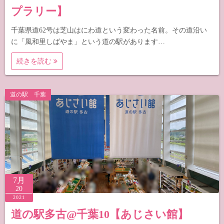
プラリー】
千葉県道62号は芝山はにわ道という変わった名前。その道沿い
に「風和里しばやま」という道の駅があります…
続きを読む
道の駅 千葉
7月
20
2021
道の駅多古@千葉10【あじさい館】