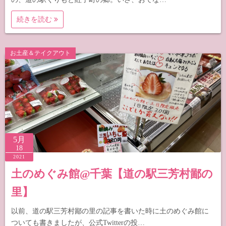
続きを読む
お土産＆テイクアウト
5月
18
2021
土のめぐみ館@千葉【道の駅三芳村鄙の
里】
以前、道の駅三芳村鄙の里の記事を書いた時に土のめぐみ館に
ついても書きましたが、公式Twitterの投…