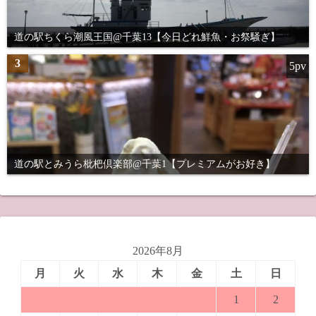
道の駅ちくら潮風王国@千葉13【今日どれ鮮魚・お祭騒ぎ】
3
5pv
道の駅とみうら枇杷倶楽部@千葉1【プレミアムがお好き】
2026年8月
月
火
水
木
金
土
日
1
2