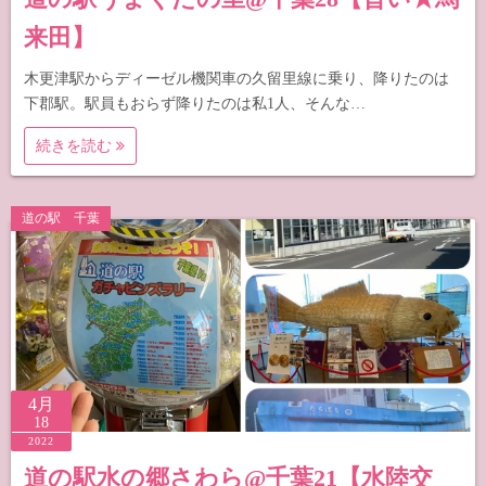
来田】
木更津駅からディーゼル機関車の久留里線に乗り、降りたのは
下郡駅。駅員もおらず降りたのは私1人、そんな…
続きを読む
道の駅 千葉
4月
18
2022
道の駅水の郷さわら@千葉21【水陸交