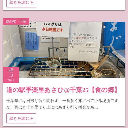
続きを読む
道の駅 千葉
5月
13
2021
道の駅季楽里あさひ@千葉25【食の郷】
千葉県には日帰り宿泊問わず、一番多く旅に出ている場所です
が、実は九十九里より上にはあまり行く機会があ…
続きを読む