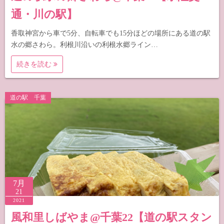
通・川の駅】
香取神宮から車で5分、自転車でも15分ほどの場所にある道の駅
水の郷さわら。利根川沿いの利根水郷ライン…
続きを読む
道の駅 千葉
7月
21
2021
風和里しばやま@千葉22【道の駅スタン