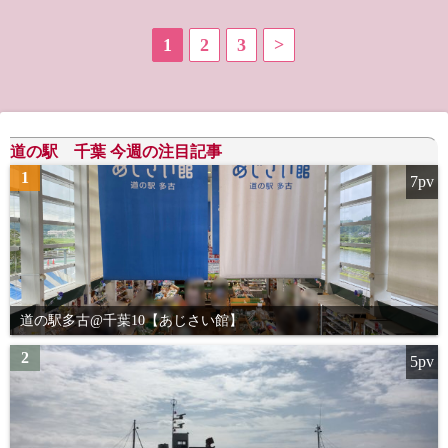
投
1
2
3
>
稿
の
道の駅 千葉 今週の注目記事
ペ
1
7pv
ー
ジ
送
り
道の駅多古@千葉10【あじさい館】
2
5pv