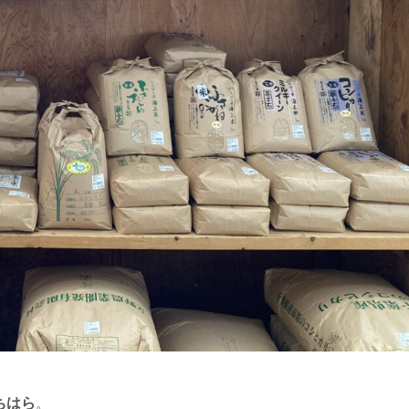
ちはら
。