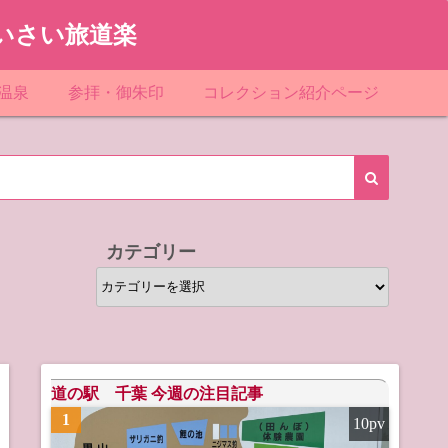
いさい旅道楽
温泉
参拝・御朱印
コレクション紹介ページ
館＆民宿
お寺
「関東」道の駅スタンプ一覧
ループ
神社
「東北」道の駅スタンプ一覧
ルグループ
「中部」道の駅スタンプ一覧
カテゴリー
スリゾート
マンホールカード
カ
テ
テル
橋カード
ゴ
リ
ル・ビジネスホテル
ー
道の駅 千葉 今週の注目記事
1
10pv