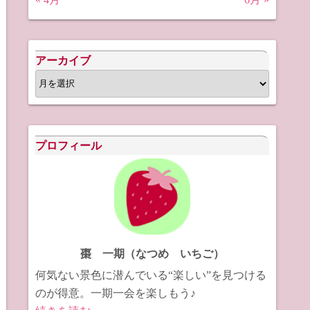
アーカイブ
ア
ー
カ
イ
プロフィール
ブ
棗 一期（なつめ いちご）
何気ない景色に潜んでいる“楽しい”を見つける
のが得意。一期一会を楽しもう♪