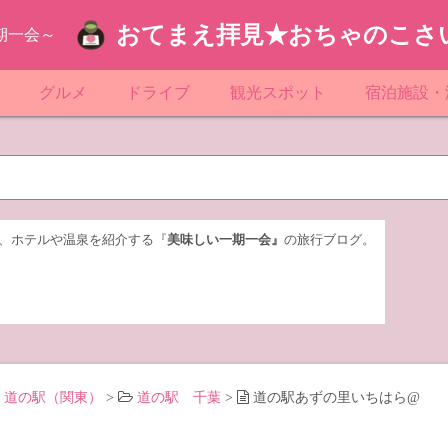
おてまえ拝見★おちゃのこさ
期一会～
ぷ
グルメ
ドライブ
観光スポット
宿泊施設・
葉
京都のマンホール
飲食店放浪記
サービスエリア／パーキングエリア
●●の駅シリーズ
ホテル・旅
京
知
奈川県のマンホール
阪府のマンホール
お土産＆テイクアウト
レトロ自販機・ドライブイン
漁港
おおるりグ
玉
岡
城
玉県のマンホール
城県のマンホール
遊び・体験
伊東園ホテ
、ホテルや温泉を紹介する『
美味しい一期一会』
の旅行ブログ。
奈川
島
葉県のマンホール
島県のマンホール
岡県のマンホール
リブマック
城
城県のマンホール
スーパーホ
馬
木県のマンホール
シティホテ
道の駅（関東）
>
道の駅 千葉
>
道の駅あずの里いちはら@
木
馬県のマンホール