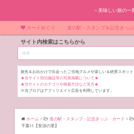
コ
～美味しい旅の一
ン
テ
ン
カードめぐり
道の駅・スタンプ＆記念きっ
ツ
マンホールカード
サイト内検索はこちらから
マンホールカード（関東）
道の駅（関東）
道の駅 千
東
へ
ス
IKEカード
マンホールカード（近畿）
道の駅（中部）
道の駅 東
道の駅 愛
神
大
キ
ッ
KAWAカード
マンホールカード（東北）
道の駅（東北）
道の駅 埼
道の駅 静
道の駅 宮
埼
宮
旅先＆お出かけで出会ったご当地グルメや楽しい＆絶景スポット
プ
★当サイト宿泊施設等の写真掲載について★
橋カード
マンホールカード（中部）
道の駅（北陸）
道の駅 神
道の駅 福
千
福
静
★当サイトのカテゴリや検索方法など見方★
※当ブログはアフィリエイト広告を利用しています。
ダムカード
道の駅 茨
茨
LOGetカード
道の駅 群
栃
ホーム
>
道の駅・スタンプ・記念きっぷ・カード
>
道の駅 栃
群
千葉11【安須の里】