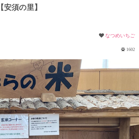
梨
【安須の里】
野
なつめいちご
1602