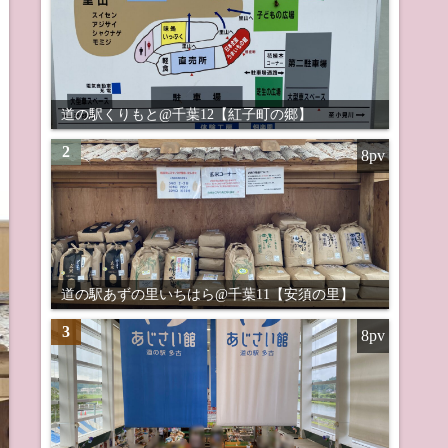
道の駅くりもと@千葉12【紅子町の郷】
2
8pv
道の駅あずの里いちはら@千葉11【安須の里】
3
8pv