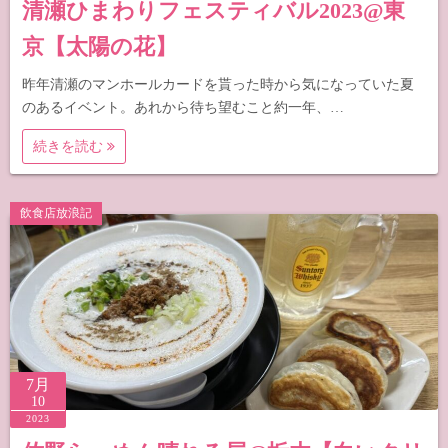
清瀬ひまわりフェスティバル2023@東
京【太陽の花】
昨年清瀬のマンホールカードを貰った時から気になっていた夏
のあるイベント。あれから待ち望むこと約一年、…
続きを読む
飲食店放浪記
7月
10
2023