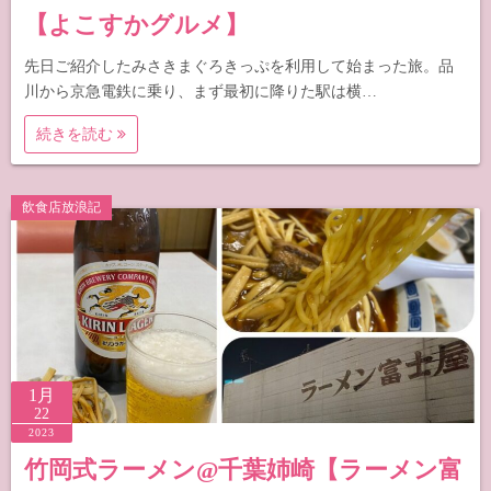
【よこすかグルメ】
先日ご紹介したみさきまぐろきっぷを利用して始まった旅。品
川から京急電鉄に乗り、まず最初に降りた駅は横…
続きを読む
飲食店放浪記
1月
22
2023
竹岡式ラーメン@千葉姉崎【ラーメン富