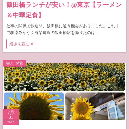
飯田橋ランチが安い！@東京【ラーメン
＆中華定食】
仕事の関係で数週間、飯田橋に通う機会がありました。これま
で馴染みがなく有楽町線の飯田橋駅を降りたのは…
続きを読む
遊び・体験
7月
31
2023