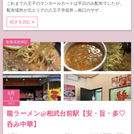
これまで八王子のマンホールカードは平日のみ配布でしたが、
配布場所が北エリアの八王子市役所→南口のサザ…
続きを読む
飲食店放浪記
8月
11
2022
龍ラーメン@相武台前駅【安・旨・多♡
呑み中華】