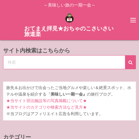
コ
～美味しい旅の一期一会～
ン
テ
ン
おてまえ拝見★おちゃのこさいさい
旅道楽
ツ
へ
サイト内検索はこちらから
ス
キ
ッ
プ
旅先＆お出かけで出会ったご当地グルメや楽しい＆絶景スポット、ホ
テルや温泉を紹介する『
美味しい一期一会』
の旅行ブログ。
★当サイト宿泊施設等の写真掲載について★
★当サイトのカテゴリや検索方法など見方★
※当ブログはアフィリエイト広告を利用しています。
カテゴリー