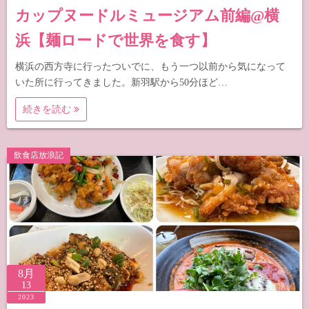
カップヌードルミュージアム前編@横
浜【麺ロードで世界を食す】
横浜の西方寺に行ったついでに、もう一つ以前から気になって
いた所に行ってきました。新羽駅から50分ほど…
続きを読む
飲食店放浪記
8月
13
2023