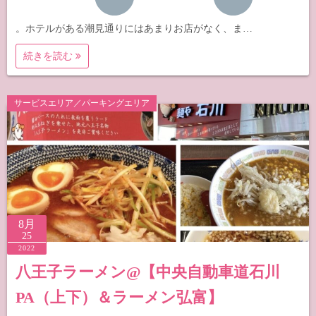
。ホテルがある潮見通りにはあまりお店がなく、ま…
続きを読む
サービスエリア／パーキングエリア
8月
25
2022
八王子ラーメン@【中央自動車道石川
PA（上下）＆ラーメン弘富】