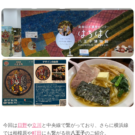
今回は
日野
や
立川
と中央線で繋がっており、さらに横浜線
では相模原や
町田
にも繋がる街
八王子
のご紹介。