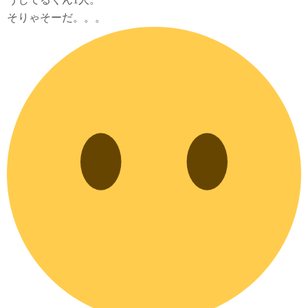
そりゃそーだ。。。