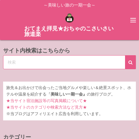
コ
～美味しい旅の一期一会～
ン
テ
ン
おてまえ拝見★おちゃのこさいさい
旅道楽
ツ
へ
サイト内検索はこちらから
ス
キ
ッ
プ
旅先＆お出かけで出会ったご当地グルメや楽しい＆絶景スポット、ホ
テルや温泉を紹介する『
美味しい一期一会』
の旅行ブログ。
★当サイト宿泊施設等の写真掲載について★
★当サイトのカテゴリや検索方法など見方★
※当ブログはアフィリエイト広告を利用しています。
カテゴリー