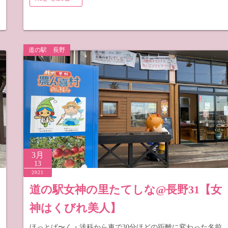
道の駅 長野
3月
13
2021
道の駅女神の里たてしな@長野31【女
神はくびれ美人】
ほっとぱ〜く・浅科から車で30分ほどの距離に変わった名前