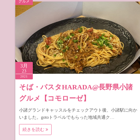
グルメ
道の駅 山
道の駅 長
3月
23
2021
そば・パスタHARADA@長野県小諸
グルメ【コモローゼ】
小諸グランドキャッスルをチェックアウト後、小諸駅に向か
いました。gotoトラベルでもらった地域共通ク…
続きを読む