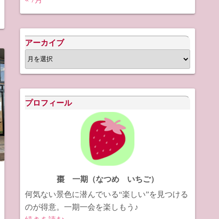
アーカイブ
ア
ー
カ
イ
プロフィール
ブ
棗 一期（なつめ いちご）
何気ない景色に潜んでいる“楽しい”を見つける
のが得意。一期一会を楽しもう♪