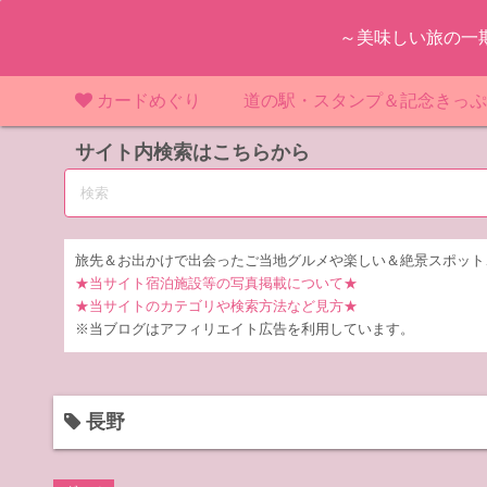
コ
～美味しい旅の一
ン
テ
ン
カードめぐり
道の駅・スタンプ＆記念きっ
ツ
マンホールカード
サイト内検索はこちらから
マンホールカード（関東）
道の駅（関東）
道の駅 千
東
へ
ス
IKEカード
マンホールカード（近畿）
道の駅（中部）
道の駅 東
道の駅 愛
神
大
キ
ッ
KAWAカード
マンホールカード（東北）
道の駅（東北）
道の駅 埼
道の駅 静
道の駅 宮
埼
宮
旅先＆お出かけで出会ったご当地グルメや楽しい＆絶景スポット
プ
★当サイト宿泊施設等の写真掲載について★
橋カード
マンホールカード（中部）
道の駅（北陸）
道の駅 神
道の駅 福
千
福
静
★当サイトのカテゴリや検索方法など見方★
※当ブログはアフィリエイト広告を利用しています。
ダムカード
道の駅 茨
茨
LOGetカード
道の駅 群
栃
長野
道の駅 栃
群