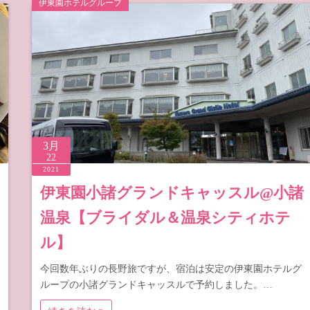
伊東園ホテルグループ
梨
野
3月
22
2021
伊東園小諸グランドキャッスル@小諸
温泉【ブライダル＆温泉シティホテ
ル】
今回数年ぶりの長野旅ですが、宿泊は安定の伊東園ホテルグ
ループの小諸グランドキャッスルで予約しました。…