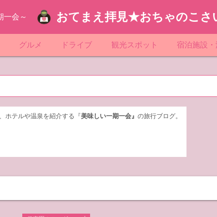
おてまえ拝見★おちゃのこさ
期一会～
ぷ
グルメ
ドライブ
観光スポット
宿泊施設・
葉
京都のマンホール
飲食店放浪記
サービスエリア／パーキングエリア
●●の駅シリーズ
ホテル・旅
京
知
奈川県のマンホール
阪府のマンホール
お土産＆テイクアウト
レトロ自販機・ドライブイン
漁港
おおるりグ
玉
岡
城
玉県のマンホール
城県のマンホール
遊び・体験
伊東園ホテ
、ホテルや温泉を紹介する『
美味しい一期一会』
の旅行ブログ。
奈川
島
葉県のマンホール
島県のマンホール
岡県のマンホール
リブマック
城
城県のマンホール
スーパーホ
馬
木県のマンホール
シティホテ
木
馬県のマンホール