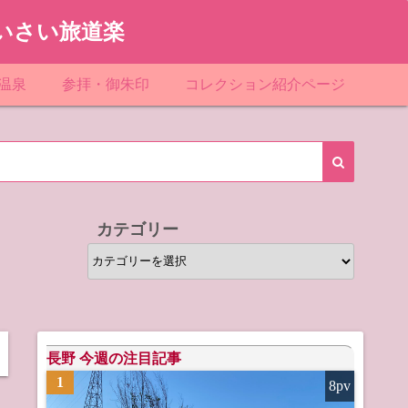
いさい旅道楽
温泉
参拝・御朱印
コレクション紹介ページ
館＆民宿
お寺
「関東」道の駅スタンプ一覧
ループ
神社
「東北」道の駅スタンプ一覧
ルグループ
「中部」道の駅スタンプ一覧
カテゴリー
スリゾート
マンホールカード
カ
テ
テル
橋カード
ゴ
リ
ル・ビジネスホテル
ー
長野 今週の注目記事
1
8pv