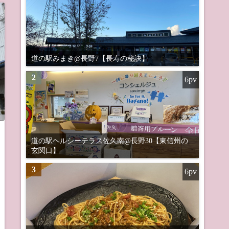
道の駅みまき@長野7【長寿の秘訣】
2
6pv
道の駅ヘルシーテラス佐久南@長野30【東信州の
玄関口】
3
6pv