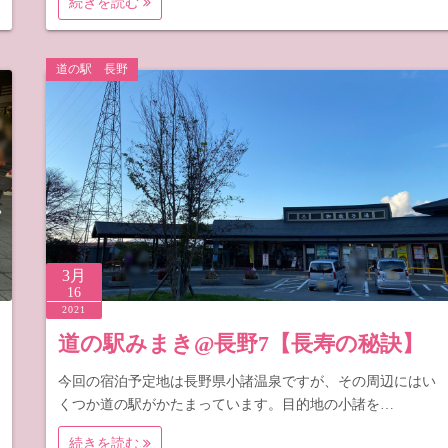
続きを読む
道の駅 長野
3月
16
2021
道の駅みまき@長野7【長寿の秘訣】
今回の宿泊予定地は長野県小諸温泉ですが、その周辺にはい
くつか道の駅がかたまっています。目的地の小諸を…
続きを読む