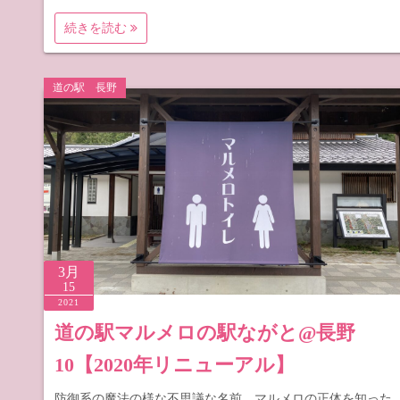
続きを読む
道の駅 長野
3月
15
2021
道の駅マルメロの駅ながと@長野
10【2020年リニューアル】
防御系の魔法の様な不思議な名前、マルメロの正体を知った