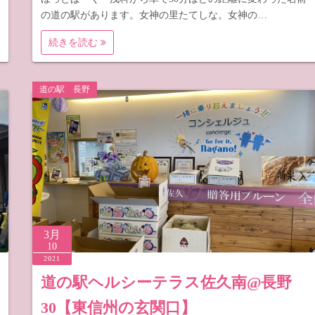
の道の駅があります。女神の里たてしな。女神の…
続きを読む
道の駅 長野
3月
10
2021
道の駅ヘルシーテラス佐久南@長野
30【東信州の玄関口】