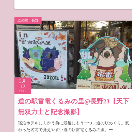
道の駅 長野
3月
19
2021
道の駅雷電くるみの里@長野23【天下
無双力士と記念撮影】
宿泊ホテルに向かう前に最後にもう一つ、道の駅めぐり。変
わった名前で覚えやすい道の駅雷電くるみの里。一…