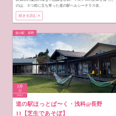
のは、３つ前に立ち寄った道の駅ヘルシーテラス佐…
続きを読む
道の駅 長野
3月
11
2021
道の駅ほっとぱ〜く・浅科@長野
11【芝生であそぼ】