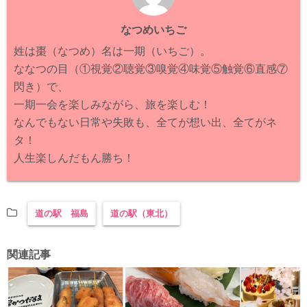
なつめいちご
姓は棗（なつめ）名は一期（いちご）。
ななつの目（①視覚②聴覚③嗅覚④味覚⑤触覚⑥直感⑦
閃き）で、
一期一会を楽しみながら、旅を楽しむ！
なんでもない日常や失敗も、全てが想い出、全てがネ
タ！
人生楽しんだもん勝ち！
道の駅 福島
道の駅（東北）
関連記事