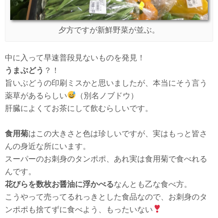
夕方ですが新鮮野菜が並ぶ。
中に入って早速普段見ないものを発見！
うまぶどう
？！
旨いぶどうの印刷ミスかと思いましたが、本当にそう言う
薬草があるらしい
（別名ノブドウ）
肝臓によくてお茶にして飲むらしいです。
食用菊
はこの大きさと色は珍しいですが、実はもっと皆さ
んの身近な所にいます。
スーパーのお刺身のタンポポ、あれ実は食用菊で食べれる
んです。
花びらを数枚お醤油に浮かべる
なんとも乙な食べ方。
こうやって売ってるれっきとした食品なので、お刺身のタ
ンポポも捨てずに食べよう、もったいない