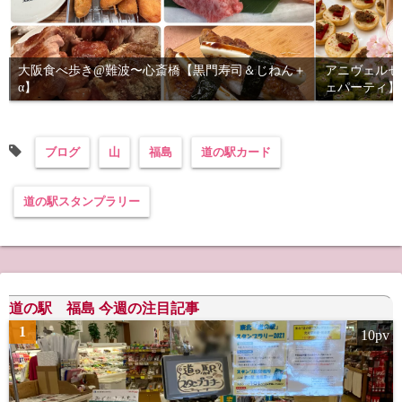
大阪食べ歩き@難波〜心斎橋【黒門寿司＆じねん＋
アニヴェルセ
α】
ェパーティ】
ブログ
山
福島
道の駅カード
道の駅スタンプラリー
道の駅 福島 今週の注目記事
1
10pv