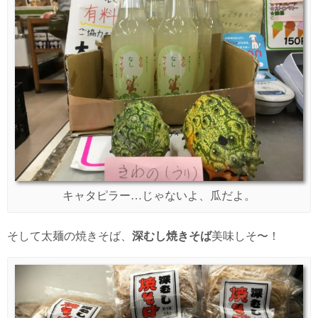
キャタピラー…じゃないよ、瓜だよ。
そして太麺の焼きそば、
深むし焼きそば
美味しそ〜！