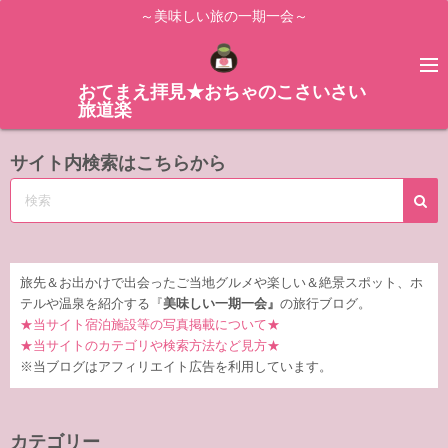
コ
～美味しい旅の一期一会～
ン
テ
ン
おてまえ拝見★おちゃのこさいさい
旅道楽
ツ
へ
サイト内検索はこちらから
ス
キ
ッ
プ
旅先＆お出かけで出会ったご当地グルメや楽しい＆絶景スポット、ホ
テルや温泉を紹介する『
美味しい一期一会』
の旅行ブログ。
★当サイト宿泊施設等の写真掲載について★
★当サイトのカテゴリや検索方法など見方★
※当ブログはアフィリエイト広告を利用しています。
カテゴリー