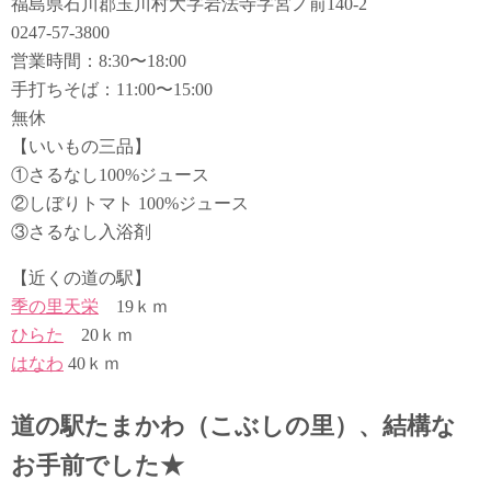
福島県石川郡玉川村大字岩法寺字宮ノ前140-2
0247-57-3800
営業時間：8:30〜18:00
手打ちそば：11:00〜15:00
無休
【いいもの三品】
①さるなし100%ジュース
②しぼりトマト 100%ジュース
③さるなし入浴剤
【近くの道の駅】
季の里天栄
19ｋｍ
ひらた
20ｋｍ
はなわ
40ｋｍ
道の駅たまかわ（こぶしの里）、結構な
お手前でした★