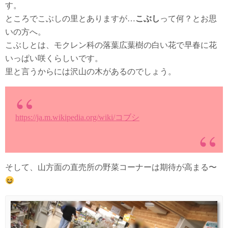
す。
ところでこぶしの里とありますが…
こぶし
って何？とお思
いの方へ。
こぶしとは、モクレン科の落葉広葉樹の白い花で早春に花
いっぱい咲くらしいです。
里と言うからには沢山の木があるのでしょう。
https://ja.m.wikipedia.org/wiki/コブシ
そして、山方面の直売所の野菜コーナーは期待が高まる〜