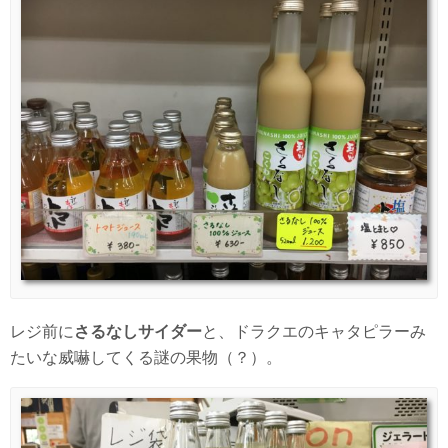
レジ前に
さるなしサイダー
と、ドラクエのキャタピラーみ
たいな威嚇してくる謎の果物（？）。