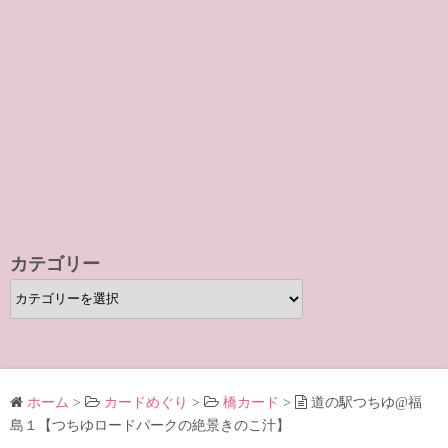
カテゴリー
カ
テ
ゴ
リ
ー
ホーム
>
カードめぐり
>
橋カード
>
道の駅つちゆ@福
島１【つちゆロードパークの絶景きのこ汁】