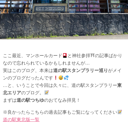
ここ最近、マンホールカード
と神社参拝⛩の記事ばかり
なので忘れられているかもしれませんが…
実はこのブログ、本来は
道の駅スタンプラリー巡り
がメイ
ンのブログだったんです
…と、いうことで今回は久々に、道の駅スタンプラリー
東
北エリア
のブログ。
まずは
道の駅つちゆ
のおてなみ拝見！
※良かったらこちらの過去記事もご覧になってください
道の駅東北版一覧