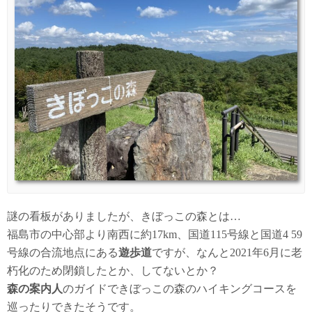
謎の看板がありましたが、きぼっこの森とは…
福島市の中心部より南西に約17km、国道115号線と国道4 59
号線の合流地点にある
遊歩道
ですが、なんと2021年6月に老
朽化のため閉鎖したとか、してないとか？
森の案内人
のガイドできぼっこの森のハイキングコースを
巡ったりできたそうです。