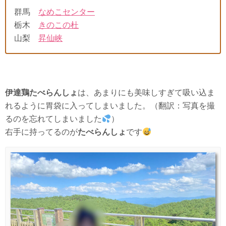
群馬
なめこセンター
栃木
きのこの杜
山梨
昇仙峡
伊達鶏たべらんしょ
は、あまりにも美味しすぎて吸い込ま
れるように胃袋に入ってしまいました。（翻訳：写真を撮
るのを忘れてしまいました
）
右手に持ってるのが
たべらんしょ
です