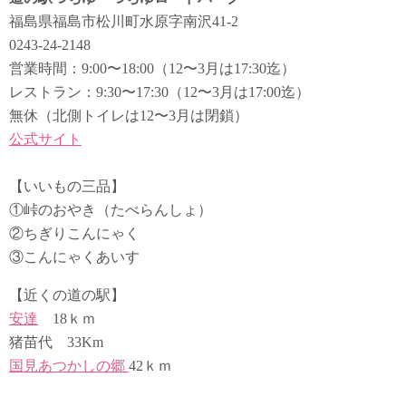
福島県福島市松川町水原字南沢41-2
0243-24-2148
営業時間：9:00〜18:00（12〜3月は17:30迄）
レストラン：9:30〜17:30（12〜3月は17:00迄）
無休（北側トイレは12〜3月は閉鎖）
公式サイト
【いいもの三品】
①峠のおやき（たべらんしょ）
②ちぎりこんにゃく
③こんにゃくあいす
【近くの道の駅】
安達
18ｋｍ
猪苗代 33Km
国見あつかしの郷
42ｋｍ