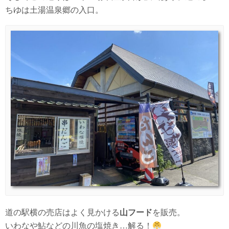
ちゆは土湯温泉郷の入口。
道の駅横の売店はよく見かける
山フード
を販売。
いわなや鮎などの川魚の塩焼き…解る！