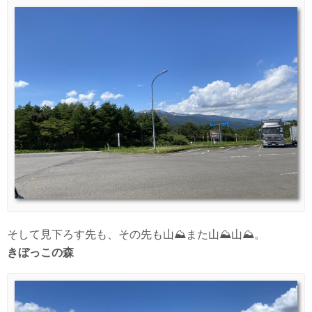
そして見下ろす先も、その先も山⛰また山⛰山⛰。
きぼっこの森