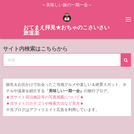
コ
～美味しい旅の一期一会～
ン
テ
ン
おてまえ拝見★おちゃのこさいさい
旅道楽
ツ
へ
サイト内検索はこちらから
ス
キ
ッ
プ
旅先＆お出かけで出会ったご当地グルメや楽しい＆絶景スポット、ホ
テルや温泉を紹介する『
美味しい一期一会』
の旅行ブログ。
★当サイト宿泊施設等の写真掲載について★
★当サイトのカテゴリや検索方法など見方★
※当ブログはアフィリエイト広告を利用しています。