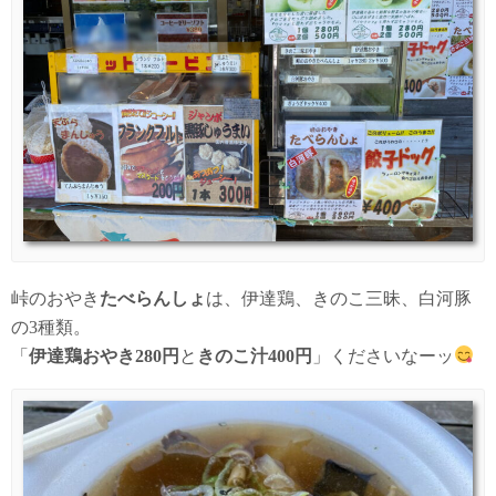
峠のおやき
たべらんしょ
は、伊達鶏、きのこ三昧、白河豚
の3種類。
「
伊達鶏おやき280円
と
きのこ汁400円
」くださいなーッ