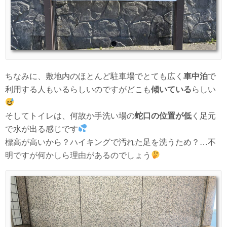
ちなみに、敷地内のほとんど駐車場でとても広く
車中泊
で
利用する人もいるらしいのですがどこも
傾いている
らしい
そしてトイレは、何故か手洗い場の
蛇口の位置が低
く足元
で水が出る感じです
標高が高いから？ハイキングで汚れた足を洗うため？…不
明ですが何かしら理由があるのでしょう