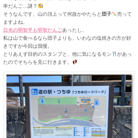
串だんご…謎？
そうなんです、山の頂上って何故かやたらと
団子
売って
ますよね。
日光の明智平も明智だんご
あったし。
私は山で食べるなら団子よりも、いわなの塩焼きの方が好
きですが今回は我慢。
とりあえず目的のスタンプと、他に気になるモン
があっ
たのでそちらを見に行きます。