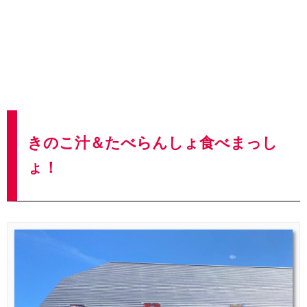
きのこ汁＆たべらんしょ食べまっし
ょ！