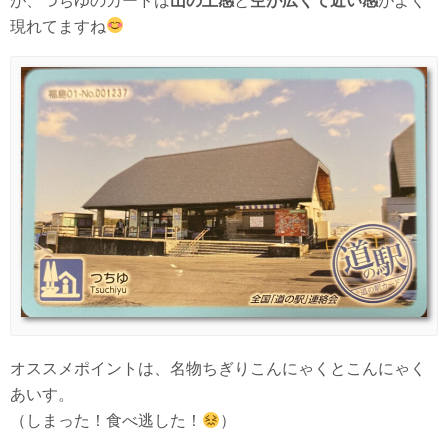
が、つちゆのカードは
山の上感
と
空が広くて近い感
がよく
現れてますね
オススメポイントは、名物ちぎりこんにゃくとこんにゃく
あいす。
（しまった！食べ逃した！
）