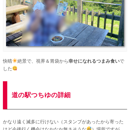
快晴
絶景で、視界＆胃袋から
幸せになれるつまみ食い
で
した
道の駅つちゆの詳細
かなり遠く滅多に行けない（スタンプがあったから寄った
けど今後行く機会はなかなか無さそうな
）場所ですが、