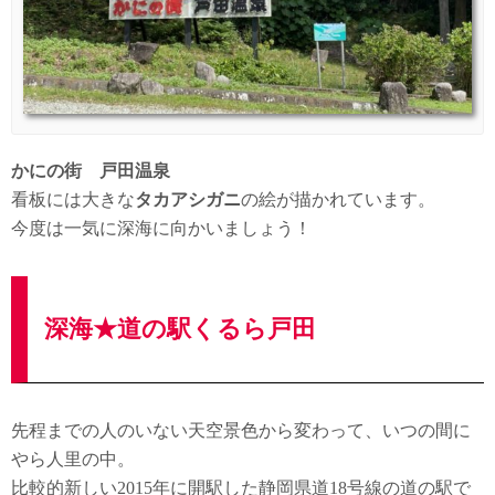
かにの街 戸田温泉
看板には大きな
タカアシガニ
の絵が描かれています。
今度は一気に深海に向かいましょう！
深海★道の駅くるら戸田
先程までの人のいない天空景色から変わって、いつの間に
やら人里の中。
比較的新しい2015年に開駅した静岡県道18号線の道の駅で