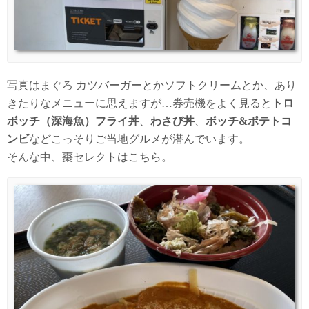
写真はまぐろ カツバーガーとかソフトクリームとか、あり
きたりなメニューに思えますが…券売機をよく見ると
トロ
ボッチ（深海魚）フライ丼
、
わさび丼
、
ボッチ&ポテトコ
ンビ
などこっそりご当地グルメが潜んでいます。
そんな中、棗セレクトはこちら。