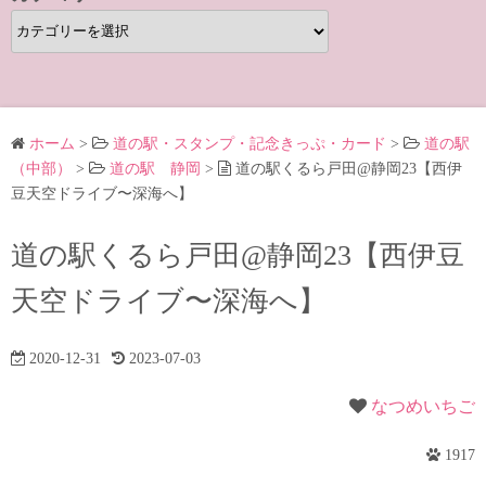
カ
テ
ゴ
リ
ー
ホーム
>
道の駅・スタンプ・記念きっぷ・カード
>
道の駅
（中部）
>
道の駅 静岡
>
道の駅くるら戸田@静岡23【西伊
豆天空ドライブ〜深海へ】
道の駅くるら戸田@静岡23【西伊豆
天空ドライブ〜深海へ】
2020-12-31
2023-07-03
なつめいちご
1917