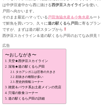
は中伊豆途中から西に抜ける
西伊豆スカイライン
を使い、
戸田へ向かいます。
そのまま最近ハマっている
戸田漁協水産＆小角水産
ルート
で鮮魚を買いつつ、久々に
道の駅くるら戸田
に寄るプラン
ですが、まずは道の駅スタンプから
西伊豆スカイライン＆道の駅くるら戸田のおてなみ拝見！
広告
〜おしながき〜
天空★西伊豆スカイライン
深海★道の駅くるら戸田
タカアシガニは圧巻の大きさ
顔抜きの種類が多い
歴史的情報コーナー
雑貨＆パウチ系お土産メインの売店
穴場の飲食コーナー
道の駅くるら戸田の詳細