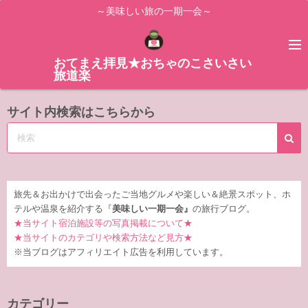
コ
～美味しい旅の一期一会～
ン
テ
ン
おてまえ拝見★おちゃのこさいさい
旅道楽
ツ
へ
サイト内検索はこちらから
ス
キ
ッ
プ
旅先＆お出かけで出会ったご当地グルメや楽しい＆絶景スポット、ホ
テルや温泉を紹介する『
美味しい一期一会』
の旅行ブログ。
★当サイト宿泊施設等の写真掲載について★
★当サイトのカテゴリや検索方法など見方★
※当ブログはアフィリエイト広告を利用しています。
カテゴリー