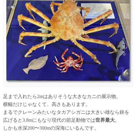
足まで入れたら2mはありそうな大きなカニの展示物。
横幅だけじゃなくて、高さもあります。
まるでクレーンみたいなタカアシガニは大きい雄なら鋏を
広げると3.8mにもなり現代の節足動物では
世界最大
。
しかも水深200〜300mの深海にいるんです。