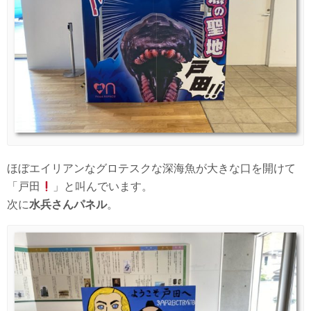
ほぼエイリアンなグロテスクな深海魚が大きな口を開けて
「戸田
」と叫んでいます。
次に
水兵さんパネル
。