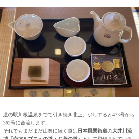
道の駅川根温泉をでて引き続き北上、少しすると473号から
362号に合流します。
それでもまだまだ山奥に続く道は
日本風景街道
の
大井川流
域「南アルプスへの道・お茶の道」
として登録されている