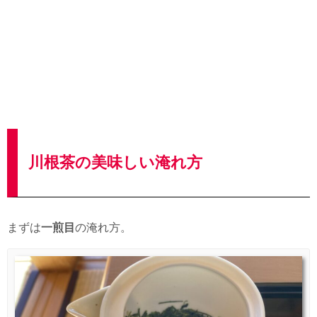
川根茶の美味しい淹れ方
まずは
一煎目
の淹れ方。