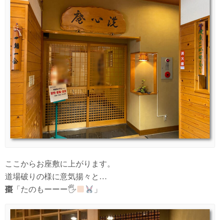
ここからお座敷に上がります。
道場破りの様に意気揚々と…
棗
「たのもーーー🖐
」