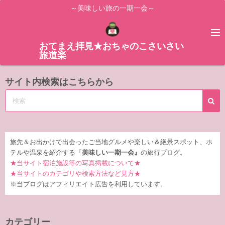
コ
～美味しい旅の一期一会～
ン
テ
ン
おてまえ拝見★おちゃのこさいさい
旅道楽
ツ
へ
サイト内検索はこちらから
ス
キ
ッ
プ
旅先＆お出かけで出会ったご当地グルメや楽しい＆絶景スポット、ホ
テルや温泉を紹介する『
美味しい一期一会』
の旅行ブログ。
★当サイト宿泊施設等の写真掲載について★
★当サイトのカテゴリや検索方法など見方★
※当ブログはアフィリエイト広告を利用しています。
カテゴリー