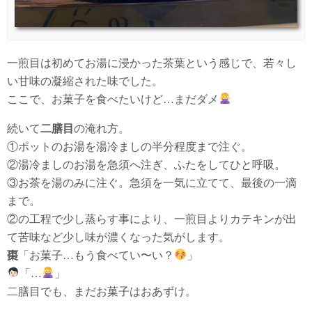
一煎目は初めてお湯に浸かった茶葉という感じで、若々し
い甘味の凝縮された味でした。
ここで、お菓子を食べたいけど…まだダメ
続いて
二膳目
の淹れ方。
①ポットのお湯を湯冷ましの半分程度まで注ぐ。
②湯冷ましのお湯を急須へ注ぎ、ふたをしてひと呼吸。
③お茶を湯のみに注ぐ。急須を一気に立てて、最後の一滴
まで。
②の工程で少し蒸らす事により、一煎目よりカテキンが出
て苦味など少し味が濃くなった気がします。
棗
「お菓子…もう食べてい〜い？
」
「…
」
二膳目でも、まだお菓子はおあずけ。