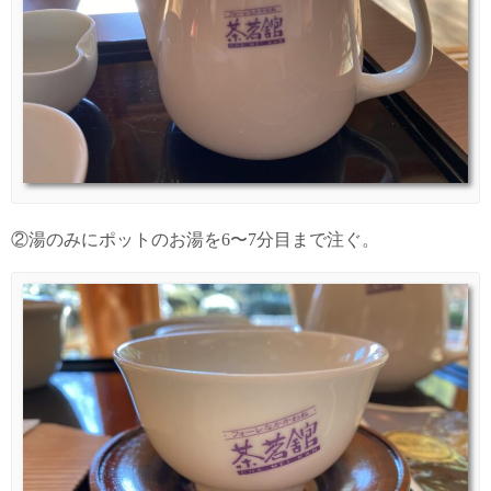
②湯のみにポットのお湯を6〜7分目まで注ぐ。