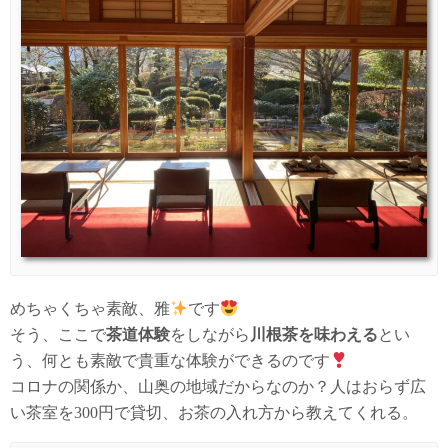
めちゃくちゃ素敵、雅
です
そう、ここで
茶道体験
をしながら
川根茶を味わえる
とい
う、何とも素敵で貴重な体験ができるのです
コロナの関係か、山奥の地域だからなのか？人はおらず広
い茶室を300円で貸切、お茶の入れ方から教えてくれる。