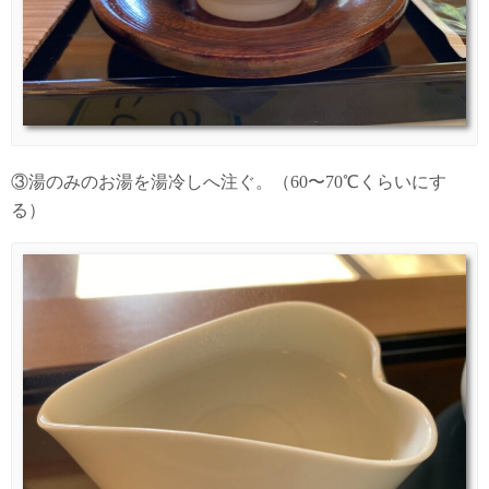
③湯のみのお湯を湯冷しへ注ぐ。（60〜70℃くらいにす
る）