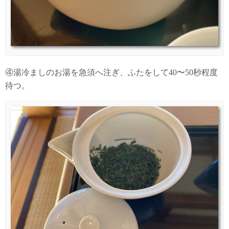
④湯冷ましのお湯を急須へ注ぎ、ふたをして40〜50秒程度
待つ。