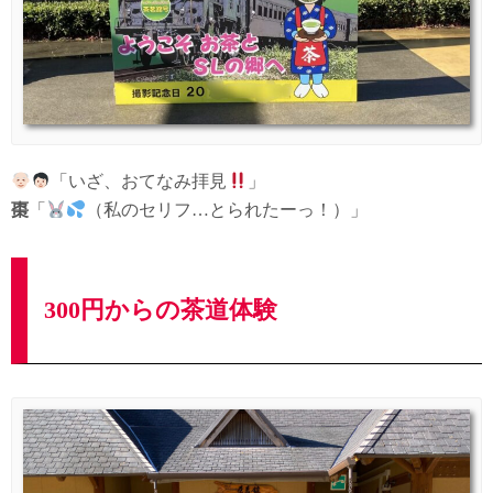
「いざ、おてなみ拝見
」
棗
「
（私のセリフ…とられたーっ！）」
300円からの茶道体験