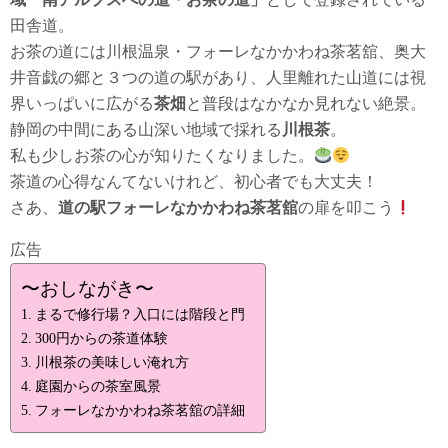
田舎道。
お茶の道には川根温泉・フォーレなかかわね茶茗舘、奥大
井音戯の郷と３つの道の駅があり、人里離れた山道には視
界いっぱいに広がる
茶畑
と普段はなかなか見れない絶景。
静岡の中間にある山深い地域で採れる
川根茶
。
私も少しお茶の心が知りたくなりました。
茶道の心得なんてないけれど、初心者でも大丈夫！
さあ、
道の駅フォーレなかかわね茶茗舘
の扉を叩こう
広告
〜おしながき〜
まるで修行場？入口には階段と門
300円からの茶道体験
川根茶の美味しい淹れ方
庭園からの茶室風景
フォーレなかかわね茶茗舘の詳細