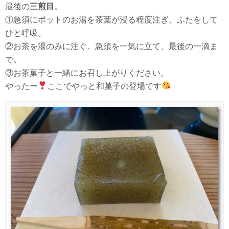
最後の
三煎目
。
①急須にポットのお湯を茶葉が浸る程度注ぎ、ふたをして
ひと呼吸。
②お茶を湯のみに注ぐ。急須を一気に立て、最後の一滴ま
で。
③お茶菓子と一緒にお召し上がりください。
やったー
ここでやっと和菓子の登場です