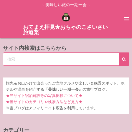
コ
～美味しい旅の一期一会～
ン
テ
ン
おてまえ拝見★おちゃのこさいさい
旅道楽
ツ
へ
サイト内検索はこちらから
ス
キ
ッ
プ
旅先＆お出かけで出会ったご当地グルメや楽しい＆絶景スポット、ホ
テルや温泉を紹介する『
美味しい一期一会』
の旅行ブログ。
★当サイト宿泊施設等の写真掲載について★
★当サイトのカテゴリや検索方法など見方★
※当ブログはアフィリエイト広告を利用しています。
カテゴリー