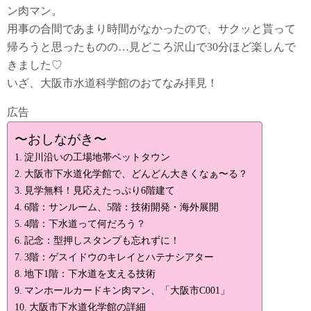
ン肉マン。
用事の合間であまり時間がなかったので、サクッと貰って
帰ろうと思ったものの…見どころ沢山で30分ほど楽しんで
きました♡
いざ、大阪市水道科学館のおてなみ拝見！
広告
〜おしながき〜
淀川沿いの工場地帯ベットタウン
大阪市下水道化学館で、どんどん大きくなぁ〜る？
見学無料！見応えたっぷり6階建て
6階：サンルーム、5階：技術開発・海外展開
4階：下水道って何だろう？
記念：型押しスタンプも忘れずに！
3階：ゲスイドウのキレイとハテナシアター
地下1階：下水道を支える技術
マンホールカードキン肉マン、「大阪市C001」
大阪市下水道化学館の詳細