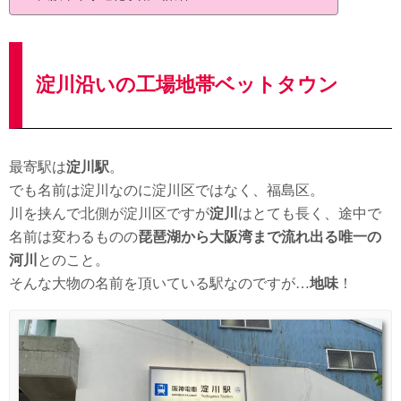
淀川沿いの工場地帯ベットタウン
最寄駅は
淀川駅
。
でも名前は淀川なのに淀川区ではなく、福島区。
川を挟んで北側が淀川区ですが
淀川
はとても長く、途中で
名前は変わるものの
琵琶湖から大阪湾まで流れ出る唯一の
河川
とのこと。
そんな大物の名前を頂いている駅なのですが…
地味
！