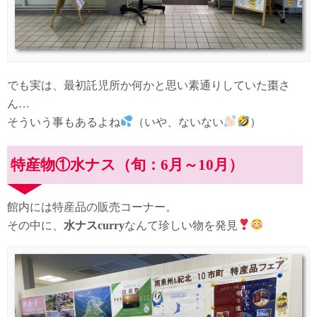
でも実は、最初託児所か何かと思い素通りしていた棗さ
ん…
そういう事もあるよね
（いや、ないない
）
特産物①水ナス（旬：6月～10月）
館内には特産品の販売コーナー。
その中に、
水ナスcurry
なんて珍しい物を発見