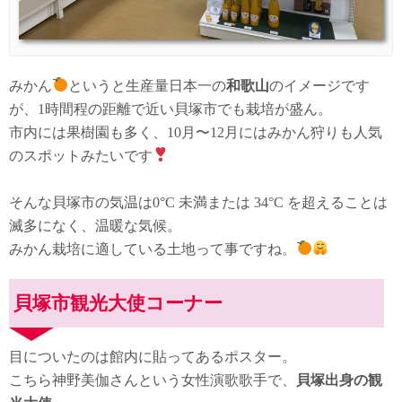
みかん
というと生産量日本一の
和歌山
のイメージです
が、1時間程の距離で近い貝塚市でも栽培が盛ん。
市内には果樹園も多く、10月〜12月にはみかん狩りも人気
のスポットみたいです
そんな貝塚市の気温は0°C 未満または 34°C を超えることは
滅多になく、温暖な気候。
みかん栽培に適している土地って事ですね。
貝塚市観光大使コーナー
目についたのは館内に貼ってあるポスター。
こちら神野美伽さんという女性演歌歌手で、
貝塚出身の観