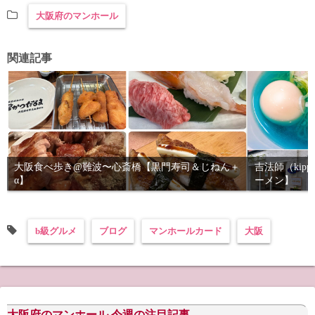
大阪府のマンホール
関連記事
大阪食べ歩き@難波〜心斎橋【黒門寿司＆じねん＋
吉法師（kip
α】
ーメン】
b級グルメ
ブログ
マンホールカード
大阪
大阪府のマンホール 今週の注目記事