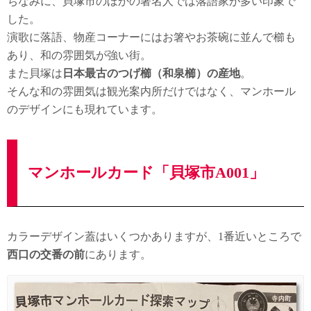
ちなみに、貝塚市のほかの著名人では落語家が多い印象で
した。
演歌に落語、物産コーナーにはお箸やお茶碗に並んで櫛も
あり、和の雰囲気が強い街。
また貝塚は
日本最古のつげ櫛
（和泉櫛
）の産地
。
そんな和の雰囲気は観光案内所だけではなく、マンホール
のデザインにも現れています。
マンホールカード「貝塚市A001」
カラーデザイン蓋はいくつかありますが、1番近いところで
西口の交番の前
にあります。