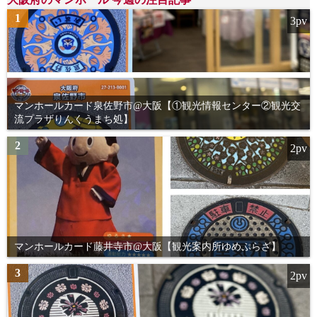
1
3pv
マンホールカード泉佐野市@大阪【①観光情報センター②観光交
流プラザりんくうまち処】
2
2pv
マンホールカード藤井寺市@大阪【観光案内所ゆめぷらざ】
3
2pv