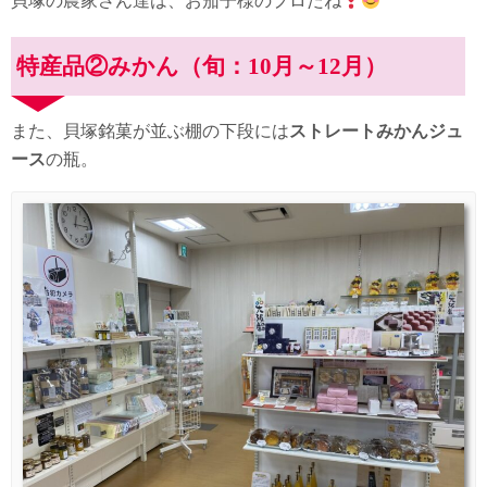
貝塚の農家さん達は、お茄子様のプロだね
特産品②みかん（旬：10月～12月）
また、貝塚銘菓が並ぶ棚の下段には
ストレートみかんジュ
ース
の瓶。