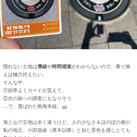
慣れない土地は
導線
や
時間感覚
がわからないので、乗り換
えは極力控えたい。
そんな中、
①効率よくカードが貰えて、
②次の旅への調査にもなりそう
…で、選ばれた南海本線。
海と山で立地は全く違うけど、人の少なさ＆ほのぼの感が
私の地元、小田急線（厚木以降）と似た景色を感じとても