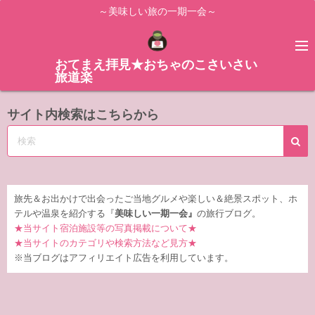
コ
～美味しい旅の一期一会～
ン
テ
ン
おてまえ拝見★おちゃのこさいさい
旅道楽
ツ
へ
サイト内検索はこちらから
ス
キ
ッ
プ
旅先＆お出かけで出会ったご当地グルメや楽しい＆絶景スポット、ホ
テルや温泉を紹介する『
美味しい一期一会』
の旅行ブログ。
★当サイト宿泊施設等の写真掲載について★
★当サイトのカテゴリや検索方法など見方★
※当ブログはアフィリエイト広告を利用しています。