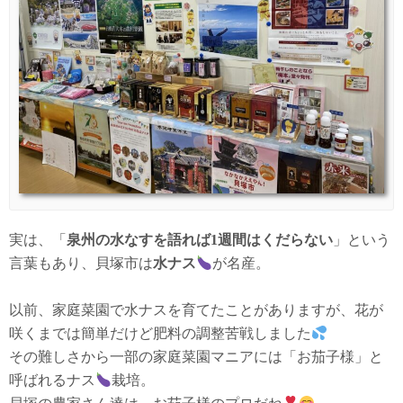
実は、「
泉州の水なすを語れば1週間はくだらない
」という
言葉もあり、貝塚市は
水ナス
が名産。
以前、家庭菜園で水ナスを育てたことがありますが、花が
咲くまでは簡単だけど肥料の調整苦戦しました
その難しさから一部の家庭菜園マニアには「お茄子様」と
呼ばれるナス
栽培。