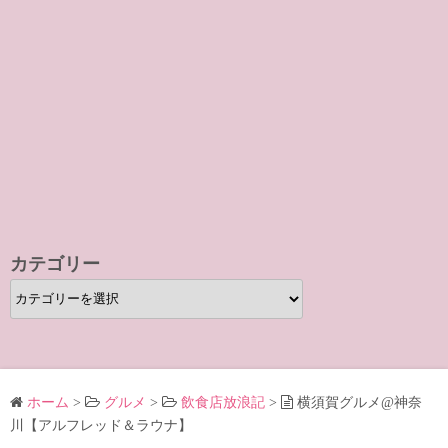
カテゴリー
カ
テ
ゴ
リ
ー
ホーム
>
グルメ
>
飲食店放浪記
>
横須賀グルメ@神奈
川【アルフレッド＆ラウナ】