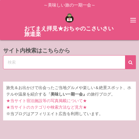
コ
～美味しい旅の一期一会～
ン
テ
ン
おてまえ拝見★おちゃのこさいさい
旅道楽
ツ
へ
サイト内検索はこちらから
ス
キ
ッ
プ
旅先＆お出かけで出会ったご当地グルメや楽しい＆絶景スポット、ホ
テルや温泉を紹介する『
美味しい一期一会』
の旅行ブログ。
★当サイト宿泊施設等の写真掲載について★
★当サイトのカテゴリや検索方法など見方★
※当ブログはアフィリエイト広告を利用しています。