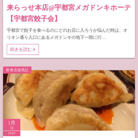
来らっせ本店@宇都宮メガドンキホーテ
【宇都宮餃子会】
宇都宮で餃子を食べるのにどのお店に入ろうか悩んだ時は、オ
リオン通り入口にあるメガドンキの地下一階に行…
続きを読む
飲食店放浪記
1月
11
2020