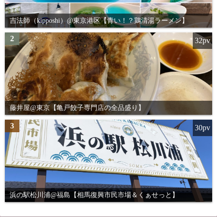
送
り
吉法師（kipposhi）@東京港区【青い！？鶏清湯ラーメン】
2
32pv
藤井屋@東京【亀戸餃子専門店の全品盛り】
3
30pv
浜の駅松川浦@福島【相馬復興市民市場＆くぁせっと】