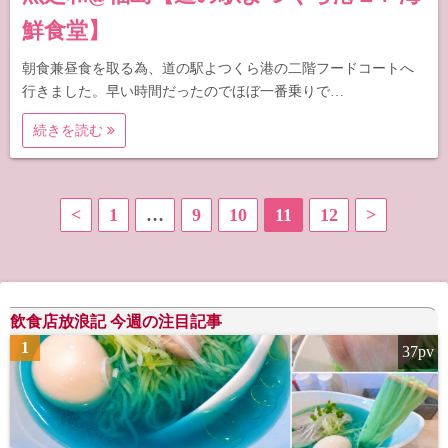
鮮食堂】
朝食兼昼食を取る為、道の駅よつくら港の二階フードコートへ
行きました。早い時間だったのでほぼ一番乗りで…
続きを読む
投
<
1
…
9
10
11
12
>
稿
の
飲食店放浪記 今週の注目記事
ペ
1
37pv
ー
ジ