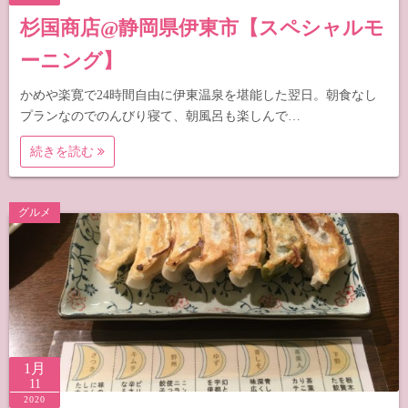
杉国商店@静岡県伊東市【スペシャルモ
ーニング】
かめや楽寛で24時間自由に伊東温泉を堪能した翌日。朝食なし
プランなのでのんびり寝て、朝風呂も楽しんで…
続きを読む
グルメ
1月
11
2020