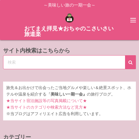
コ
～美味しい旅の一期一会～
ン
テ
ン
おてまえ拝見★おちゃのこさいさい
旅道楽
ツ
へ
サイト内検索はこちらから
ス
キ
ッ
プ
旅先＆お出かけで出会ったご当地グルメや楽しい＆絶景スポット、ホ
テルや温泉を紹介する『
美味しい一期一会』
の旅行ブログ。
★当サイト宿泊施設等の写真掲載について★
★当サイトのカテゴリや検索方法など見方★
※当ブログはアフィリエイト広告を利用しています。
カテゴリー