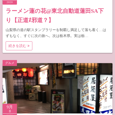
2020
ラーメン蓮の花@東北自動道蓮田SA下
り【正道⇄邪道？】
山梨県の道の駅スタンプラリーを制覇し満足して落ち着く…は
ずもなく、すぐに次の旅へ。次は栃木県。実は栃…
続きを読む
グルメ
9月
8