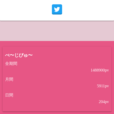
ぺ〜じびゅ〜
全期間
1488900
pv
月間
5911
pv
日間
204
pv