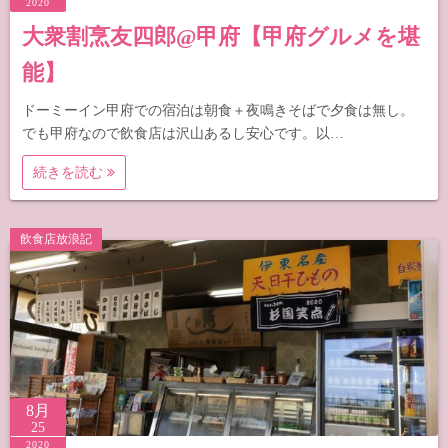
2020
大衆割烹友四郎@甲府【甲府グルメを堪
能】
ドーミーイン甲府での宿泊は朝食＋夜鳴きそばで夕食は無し。
でも甲府なので飲食店は沢山あるし安心です。以…
続きを読む
飲食店放浪記
8月
25
2020