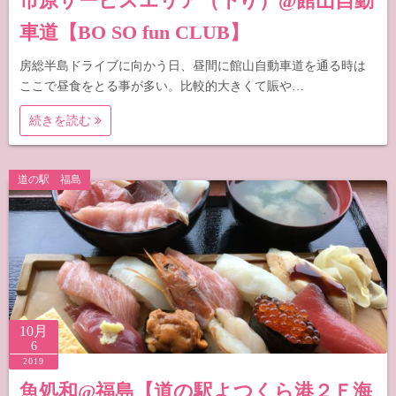
市原サービスエリア（下り）@館山自動
車道【BO SO fun CLUB】
房総半島ドライブに向かう日、昼間に館山自動車道を通る時は
ここで昼食をとる事が多い。比較的大きくて賑や…
続きを読む
道の駅 福島
10月
6
2019
魚処和@福島【道の駅よつくら港２Ｆ海