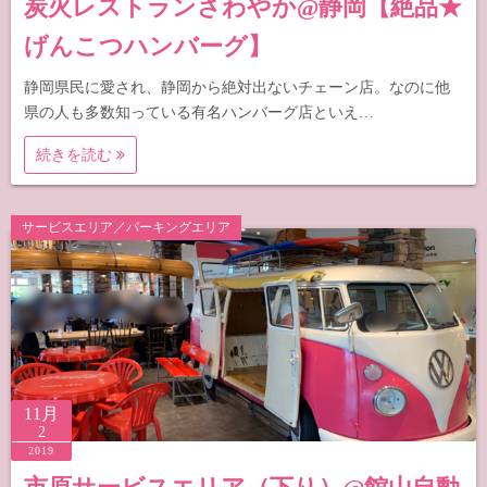
炭火レストランさわやか@静岡【絶品★
げんこつハンバーグ】
静岡県民に愛され、静岡から絶対出ないチェーン店。なのに他
県の人も多数知っている有名ハンバーグ店といえ…
続きを読む
サービスエリア／パーキングエリア
11月
2
2019