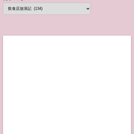
カ
テ
ゴ
リ
ー