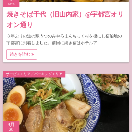
2020
焼きそば千代（旧山内家）@宇都宮オリ
オン通り
３年ぶりの道の駅うつのみやろまんちっく村を後にし宿泊地の
宇都宮に到着しました。前回に続き宿はホテルア…
続きを読む
サービスエリア／パーキングエリア
9月
20