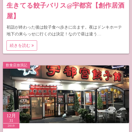
生きてる餃子バリス@宇都宮【創作居酒
屋】
初詣が終わった後は餃子食べ歩きに出ます。夜はドンキホーテ
地下の来らっせに行くのは決定！なので昼は違う…
続きを読む
飲食店放浪記
12月
31
2019