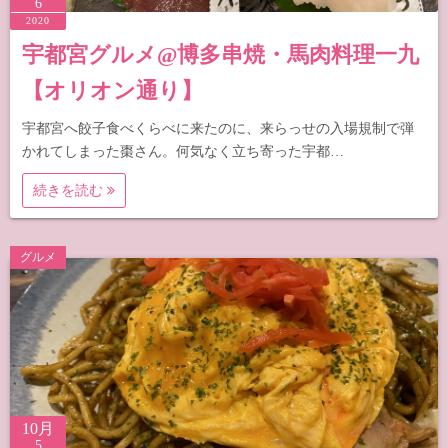
6
2020
宇都宮グルメ@博多串焼・馬肉料理一九
【オリオン通り】
宇都宮へ餃子食べくらべに来たのに、来らっせの入場規制で弾
かれてしまった棗さん。何気なく立ち寄った宇都…
続きを読む
グルメ
10月
5