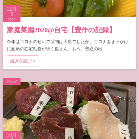
12月
5
2020
家庭菜園2020@自宅【豊作の記録】
今年はコロナのせいで世間は大変でしたが、コロナをきっかけ
に念願の在宅勤務が続く棗さん。もう、普通の出…
続きを読む
グルメ
10月