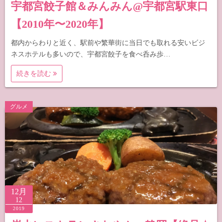
宇都宮餃子館＆みんみん@宇都宮駅東口
【2010年〜2020年】
都内からわりと近く、駅前や繁華街に当日でも取れる安いビジ
ネスホテルも多いので、宇都宮餃子を食べ呑み歩…
続きを読む
グルメ
12月
12
2019