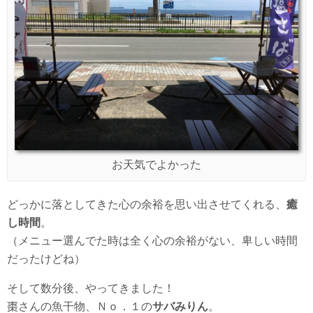
お天気でよかった
どっかに落としてきた心の余裕を思い出させてくれる、
癒
し時間
。
（メニュー選んでた時は全く心の余裕がない、卑しい時間
だったけどね）
そして数分後、やってきました！
棗さんの魚干物、Ｎｏ．１の
サバみりん
。