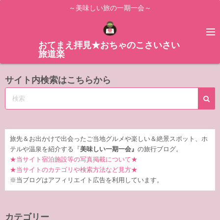
コ
～美味しい旅の一期一会～
ン
テ
ン
おてまえ拝見★おちゃのこさいさい
旅道楽
ツ
へ
サイト内検索はこちらから
ス
キ
ッ
プ
旅先＆お出かけで出会ったご当地グルメや楽しい＆絶景スポット、ホ
テルや温泉を紹介する『
美味しい一期一会』
の旅行ブログ。
★当サイト宿泊施設等の写真掲載について★
★当サイトのカテゴリや検索方法など見方★
※当ブログはアフィリエイト広告を利用しています。
カテゴリー