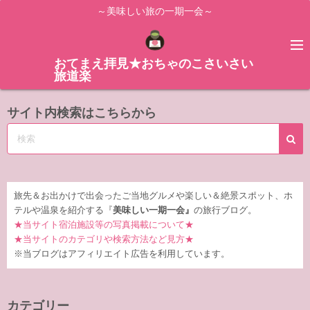
コ
～美味しい旅の一期一会～
ン
テ
ン
おてまえ拝見★おちゃのこさいさい
旅道楽
ツ
へ
サイト内検索はこちらから
ス
キ
ッ
プ
旅先＆お出かけで出会ったご当地グルメや楽しい＆絶景スポット、ホ
テルや温泉を紹介する『
美味しい一期一会』
の旅行ブログ。
★当サイト宿泊施設等の写真掲載について★
★当サイトのカテゴリや検索方法など見方★
※当ブログはアフィリエイト広告を利用しています。
カテゴリー