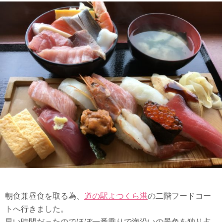
朝食兼昼食を取る為、
道の駅よつくら港
の二階フードコー
トへ行きました。
早い時間だったのでほぼ一番乗りで海沿いの景色を独り占