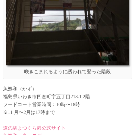
咲きこまれるように誘われて登った階段
魚処和（かず）
福島県いわき市四倉町字五丁目218-1 2階
フードコート営業時間：10時〜18時
※11 月〜2月は17時まで
道の駅よつくら港公式サイト