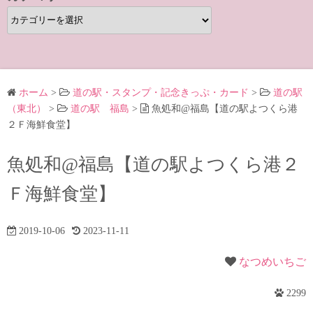
カ
テ
ゴ
リ
ー
ホーム
>
道の駅・スタンプ・記念きっぷ・カード
>
道の駅
（東北）
>
道の駅 福島
>
魚処和@福島【道の駅よつくら港
２Ｆ海鮮食堂】
魚処和@福島【道の駅よつくら港２
Ｆ海鮮食堂】
2019-10-06
2023-11-11
なつめいちご
2299