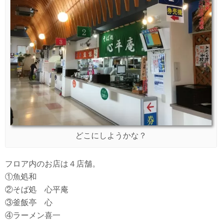
どこにしようかな？
フロア内のお店は４店舗。
①魚処和
②そば処 心平庵
③釜飯亭 心
④ラーメン喜一