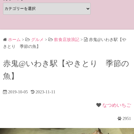
カ
テ
ゴ
リ
ー
ホーム
>
グルメ
>
飲食店放浪記
>
赤鬼@いわき駅【や
きとり 季節の魚】
赤鬼@いわき駅【やきとり 季節の
魚】
2019-10-05
2023-11-11
なつめいちご
2951