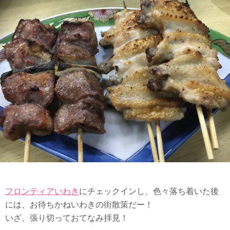
フロンティアいわき
にチェックインし、色々落ち着いた後
には、お待ちかねいわきの街散策だー！
いざ、張り切っておてなみ拝見！