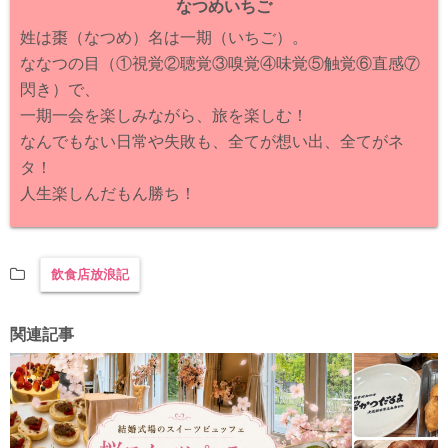
なつめいちご
姓は棗（なつめ）名は一期（いちご）。
ななつの目（①視覚②聴覚③嗅覚④味覚⑤触覚⑥直感⑦
閃き）で、
一期一会を楽しみながら、旅を楽しむ！
なんでもない日常や失敗も、全てが想い出、全てがネ
タ！
人生楽しんだもん勝ち！
飲食店放浪記
関連記事