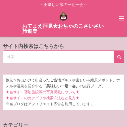
コ
～美味しい旅の一期一会～
ン
テ
ン
おてまえ拝見★おちゃのこさいさい
旅道楽
ツ
へ
サイト内検索はこちらから
ス
キ
ッ
プ
旅先＆お出かけで出会ったご当地グルメや楽しい＆絶景スポット、ホ
テルや温泉を紹介する『
美味しい一期一会』
の旅行ブログ。
★当サイト宿泊施設等の写真掲載について★
★当サイトのカテゴリや検索方法など見方★
※当ブログはアフィリエイト広告を利用しています。
カテゴリー