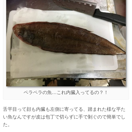
ペラペラの魚…これ内臓入ってるの？！
舌平目って顔も内臓も左側に寄ってる、踏まれた様な平た
い魚なんですが皮は包丁で切らずに手で剝ぐので簡単でし
た。