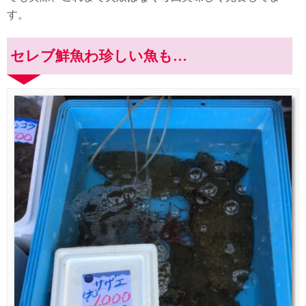
す。
セレブ鮮魚わ珍しい魚も…