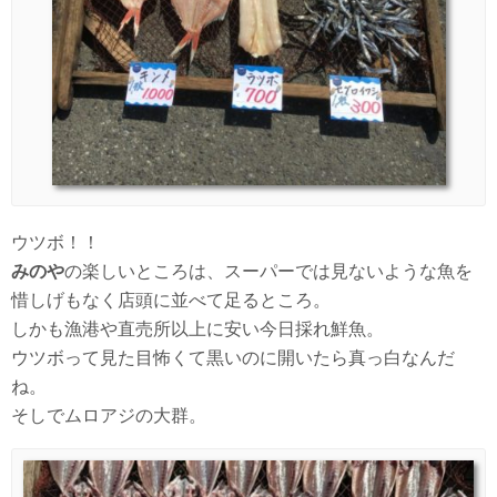
ウツボ！！
みのや
の楽しいところは、スーパーでは見ないような魚を
惜しげもなく店頭に並べて足るところ。
しかも漁港や直売所以上に安い今日採れ鮮魚。
ウツボって見た目怖くて黒いのに開いたら真っ白なんだ
ね。
そしでムロアジの大群。