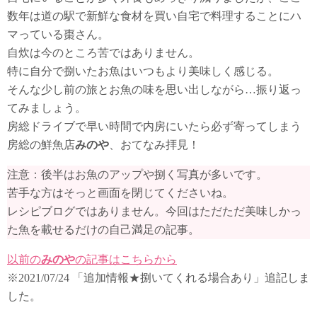
数年は道の駅で新鮮な食材を買い自宅で料理することにハ
マっている棗さん。
自炊は今のところ苦ではありません。
特に自分で捌いたお魚はいつもより美味しく感じる。
そんな少し前の旅とお魚の味を思い出しながら…振り返っ
てみましょう。
房総ドライブで早い時間で内房にいたら必ず寄ってしまう
房総の鮮魚店
みのや
、おてなみ拝見！
注意：後半はお魚のアップや捌く写真が多いです。
苦手な方はそっと画面を閉じてくださいね。
レシピブログではありません。今回はただただ美味しかっ
た魚を載せるだけの自己満足の記事。
以前の
みのや
の記事はこちらから
※
2021/07/24 「追加情報★捌いてくれる場合あり」追記しま
した。