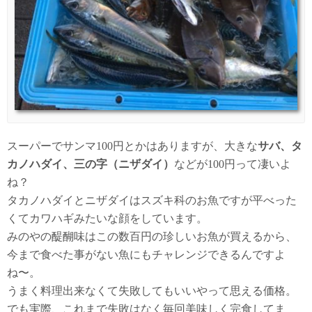
スーパーでサンマ100円とかはありますが、大きな
サバ、タ
カノハダイ、三の字（ニザダイ）
などが100円って凄いよ
ね？
タカノハダイとニザダイはスズキ科のお魚ですが平べった
くてカワハギみたいな顔をしています。
みのやの醍醐味はこの数百円の珍しいお魚が買えるから、
今まで食べた事がない魚にもチャレンジできるんですよ
ね〜。
うまく料理出来なくて失敗してもいいやって思える価格。
でも実際、これまで失敗はなく毎回美味しく完食してま