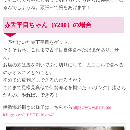
るんでしょうね。頑張って腕をあげます！
赤舌平目ちゃん（¥200）の場合
一匹だけいた赤下平目をゲット。
そもそも私、これまで舌平目自体食べた記憶がありませ
ん。
お店の方は皮を剥いでぶつ切りにして、ムニエルで食べる
のがオススメとのこと。
初めての皮剥ぎ…できるのだろうか？
これまで見様見真似で伊勢海老を捌いた（↓リンク）棗さん
だもの、
やれば、できる
！
伊勢海老捌きの様子はこちらから
https://www.natsume-
ichigo.xyz/2019/10/drive-4/