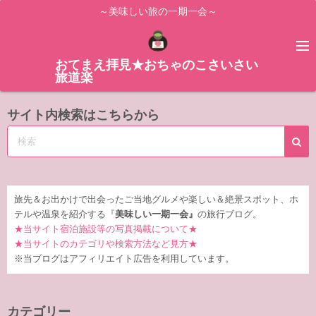
コ
～美味しい旅の一期一会～
ン
テ
ン
おてまえ拝見★おちゃのこさいさい
旅道楽
ツ
へ
サイト内検索はこちらから
ス
キ
ッ
プ
旅先＆お出かけで出会ったご当地グルメや楽しい＆絶景スポット、ホ
テルや温泉を紹介する『
美味しい一期一会』
の旅行ブログ。
★当サイト宿泊施設等の写真掲載について★
★当サイトのカテゴリや検索方法など見方★
※当ブログはアフィリエイト広告を利用しています。
カテゴリー