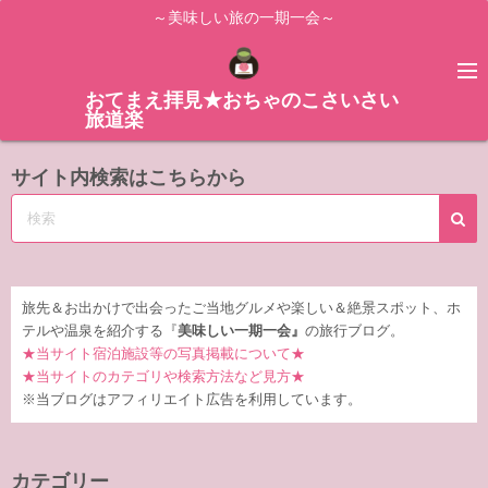
コ
～美味しい旅の一期一会～
ン
テ
ン
おてまえ拝見★おちゃのこさいさい
旅道楽
ツ
へ
サイト内検索はこちらから
ス
キ
ッ
プ
旅先＆お出かけで出会ったご当地グルメや楽しい＆絶景スポット、ホ
テルや温泉を紹介する『
美味しい一期一会』
の旅行ブログ。
★当サイト宿泊施設等の写真掲載について★
★当サイトのカテゴリや検索方法など見方★
※当ブログはアフィリエイト広告を利用しています。
カテゴリー