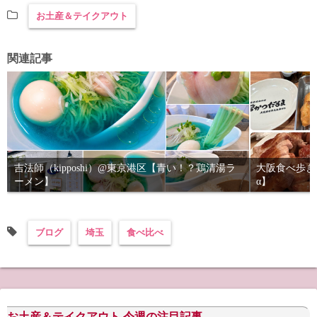
お土産＆テイクアウト
関連記事
吉法師（kipposhi）@東京港区【青い！？鶏清湯ラ
大阪食べ歩き
ーメン】
α】
ブログ
埼玉
食べ比べ
お土産＆テイクアウト 今週の注目記事