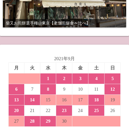
柴又お煎餅選手権@東京【老舗煎餅食べ比べ】
2021年9月
月
火
水
木
金
土
日
1
2
3
4
5
6
7
8
9
10
11
12
13
14
15
16
17
18
19
20
21
22
23
24
25
26
27
28
29
30