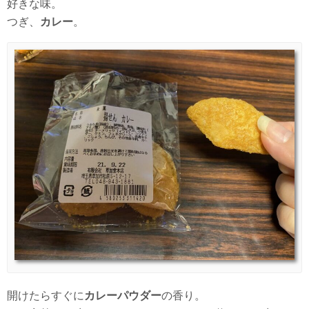
好きな味。
つぎ、
カレー
。
開けたらすぐに
カレーパウダー
の香り。