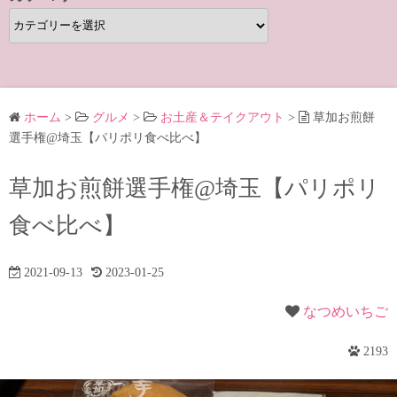
カ
テ
ゴ
リ
ー
ホーム
>
グルメ
>
お土産＆テイクアウト
>
草加お煎餅
選手権@埼玉【パリポリ食べ比べ】
草加お煎餅選手権@埼玉【パリポリ
食べ比べ】
2021-09-13
2023-01-25
なつめいちご
2193