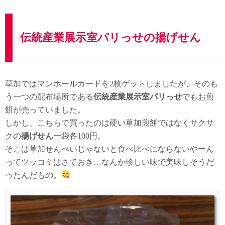
伝統産業展示室パリっせの揚げせん
草加ではマンホールカードを2枚ゲットしましたが、そのも
う一つの配布場所である
伝統産業展示室パリっせ
でもお煎
餅が売っていました。
しかし、こちらで買ったのは硬い草加煎餅ではなくサクサ
クの
揚げせん
一袋各100円。
そこは草加せんべいじゃないと食べ比べにならないやーん
ってツッコミはさておき…なんか珍しい味で美味しそうだ
ったんだもの。