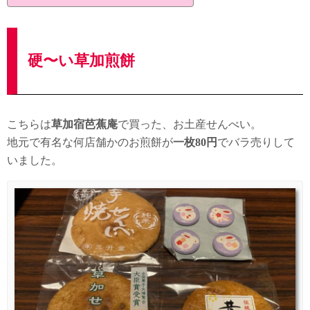
硬〜い草加煎餅
こちらは
草加宿芭蕉庵
で買った、お土産せんべい。
地元で有名な何店舗かのお煎餅が
一枚80円
でバラ売りして
いました。