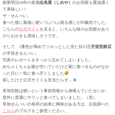
創業明治34年の老舗
志免屋（しめや）
のお煎餅も醤油濃く
て美味しい！
ザ・せんべい。
食べた後に最後に硬いつぶつぶ残る感じが印象的でした。
こちらの
公式サイト
を見ると、いろんな味のお煎餅があり
のりおかきも美味しそうです。
そして、1番色が薄めでツルッとした見た目の
三升堂煎餅店
の手焼きせんべい。
写真やレポートをすっかり忘れてしまいました。
めちゃくちゃお腹が空いていたけど家に食べるものがなか
った日に一気に食べ尽くしました
探したけど公式サイトも見当たらず…
草加煎餅は硬いという事前情報から身構えていたせいか、
意外に普通にサラッと食べてしまいました。（笑）
草加せんべいの発祥の由来に興味がある方は、以前調べた
こちら
のブログをご参照ください。