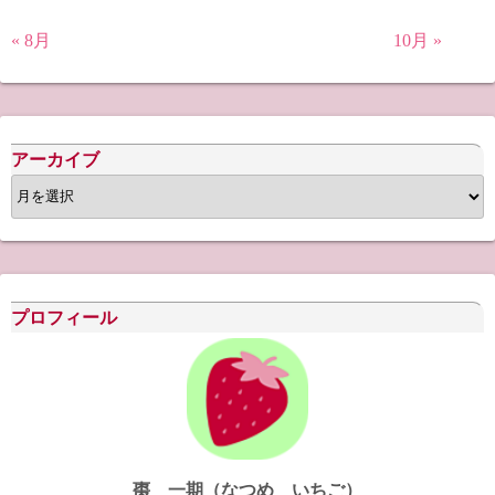
« 8月
10月 »
アーカイブ
ア
ー
カ
イ
ブ
プロフィール
棗 一期（なつめ いちご）