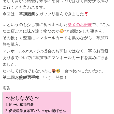
そして昔から機会は来るのを待つのではなく自分から掴み
に行くとも言われます。
今回は…
草加煎餅
をガッツリ掴んできました
…というのも少し前に食べ比べした
柴又のお煎餅
で、“こん
なに店ごとに味が違う物なのか
”と感動をした棗さん。
その後すぐ翌週にマンホールカードを集めながら、草加煎
餅を購入。
マンホールのついでの機会のお煎餅ではなく、寧ろお煎餅
ありきでついでに草加市のマンホールカードを集めに行き
ました。
たいして好物でもないのに
…食べ比べしたいだけ。
第二回お煎餅選手権
、いざ、開催！
広告
〜おしながき〜
硬〜い草加煎餅
伝統産業展示室パリっせの揚げせん