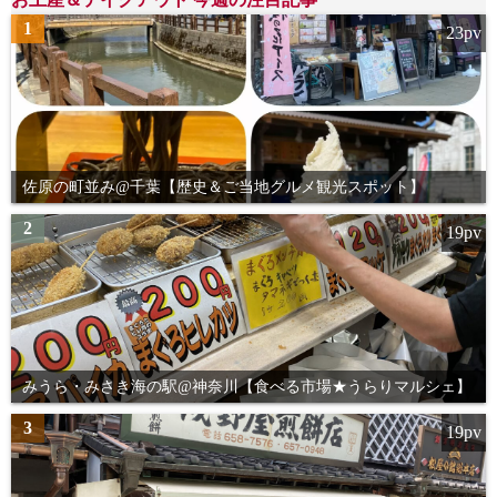
1
23pv
佐原の町並み@千葉【歴史＆ご当地グルメ観光スポット】
2
19pv
みうら・みさき海の駅@神奈川【食べる市場★うらりマルシェ】
3
19pv