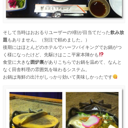
そして当時はおおるりユーザーの9割が目当てだった
飲み放
題
もありません。（別注で頼めました。）
後期にはほとんどのホテルでハーフバイキングでお鍋がつ
く様になったけど、先駆けはここ平家本陣かも
食堂に大きな
囲炉裏
がありこちらでお鍋を温めて、なんと
なく田舎料理の雰囲気を味わるシステム。
お鍋は海鮮の出汁がしっかり効いて美味しかったです