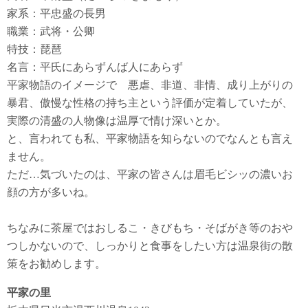
家系：平忠盛の長男
職業：武将・公卿
特技：琵琶
名言：平氏にあらずんば人にあらず
平家物語のイメージで 悪虐、非道、非情、成り上がりの
暴君、傲慢な性格の持ち主という評価が定着していたが、
実際の清盛の人物像は温厚で情け深いとか。
と、言われても私、平家物語を知らないのでなんとも言え
ません。
ただ…気づいたのは、平家の皆さんは眉毛ビシッの濃いお
顔の方が多いね。
ちなみに茶屋ではおしるこ・きびもち・そばがき等のおや
つしかないので、しっかりと食事をしたい方は温泉街の散
策をお勧めします。
平家の里