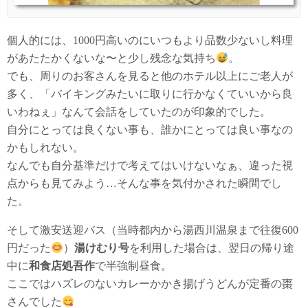
個人的には、1000円高いのにいつもより品数少ないし料理
があたたかくないな〜と少し残念な気持ち
。
でも、周りのお客さんを見ると他のホテル以上にご老人が
多く、「バイキングみたいに取りに行かなくていいから良
いわねぇ」なんて会話をしていたのが印象的でした。
自分にとっては良くない事も、誰かにとっては良い事なの
かもしれない。
なんでも自分基準だけで考えてはいけないなぁ、違った視
点からも見てみよう…そんな事を気付かされた瞬間でし
た。
そして激安送迎バス（当時都内から湯西川温泉まで往復600
円だった
）
湯けむり号
を利用した場合は、翌日の帰り途
中に
和食店処吾作
で半強制昼食。
ここではハズレのないカレーかかき揚げうどんが定番の棗
さんでした