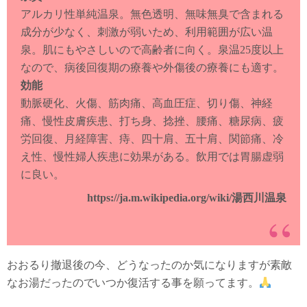
アルカリ性単純温泉。無色透明、無味無臭で含まれる
成分が少なく、刺激が弱いため、利用範囲が広い温
泉。肌にもやさしいので高齢者に向く。泉温25度以上
なので、病後回復期の療養や外傷後の療養にも適す。
効能
動脈硬化、火傷、筋肉痛、高血圧症、切り傷、神経
痛、慢性皮膚疾患、打ち身、捻挫、腰痛、糖尿病、疲
労回復、月経障害、痔、四十肩、五十肩、関節痛、冷
え性、慢性婦人疾患に効果がある。飲用では胃腸虚弱
に良い。
https://ja.m.wikipedia.org/wiki/湯西川温泉
おおるり撤退後の今、どうなったのか気になりますが素敵
なお湯だったのでいつか復活する事を願ってます。