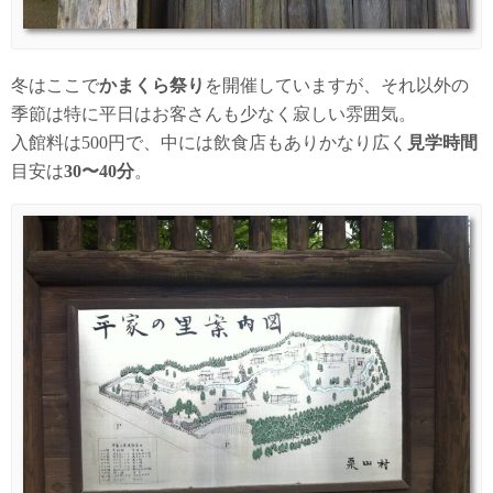
冬はここで
かまくら祭り
を開催していますが、それ以外の
季節は特に平日はお客さんも少なく寂しい雰囲気。
入館料は500円で、中には飲食店もありかなり広く
見学時間
目安は
30〜40分
。