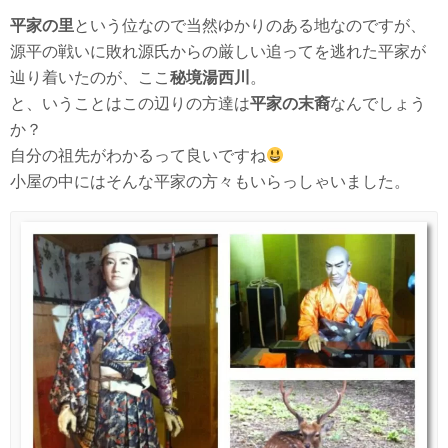
平家の里
という位なので当然ゆかりのある地なのですが、
源平の戦いに敗れ源氏からの厳しい追ってを逃れた平家が
辿り着いたのが、ここ
秘境湯西川
。
と、いうことはこの辺りの方達は
平家の末裔
なんでしょう
か？
自分の祖先がわかるって良いですね
小屋の中にはそんな平家の方々もいらっしゃいました。