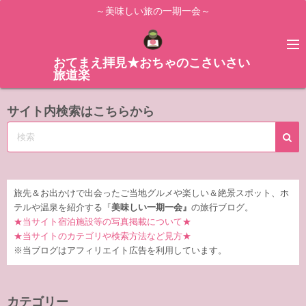
コ
～美味しい旅の一期一会～
ン
テ
ン
おてまえ拝見★おちゃのこさいさい
旅道楽
ツ
へ
サイト内検索はこちらから
ス
キ
ッ
プ
旅先＆お出かけで出会ったご当地グルメや楽しい＆絶景スポット、ホ
テルや温泉を紹介する『
美味しい一期一会』
の旅行ブログ。
★当サイト宿泊施設等の写真掲載について★
★当サイトのカテゴリや検索方法など見方★
※当ブログはアフィリエイト広告を利用しています。
カテゴリー