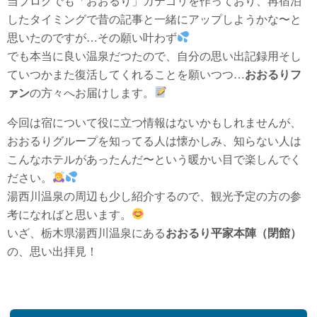
当ブログでも「おおるり」カテゴリを作っており、再宿泊
したタイミングで昔の記事と一緒にアップしようかな〜と
思いたのですが…その願い叶わず
でも本当に良い温泉だつたので、自分の思い出記録用そし
ていつかまた復活してくれることを願いつつ…
おおるりフ
ァン
の方々へお届けします。
今回は宿について役に立つ情報はないかもしれませんが、
おおるりグループを知ってる人は懐かしみ、知らない人は
こんなホテルがあったんだ〜という暖かい目で楽しんでく
ださい。
湯西川温泉の周辺も少し紹介するので、観光予定の方の参
考になればと思います。
いざ、栃木県湯西川温泉にある
おおるり平家本陣（閉館）
の、思い出拝見！