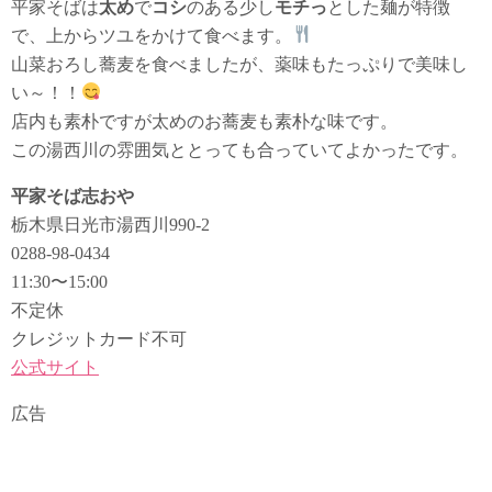
平家そばは
太め
で
コシ
のある少し
モチっ
とした麺が特徴
で、上からツユをかけて食べます。
山菜おろし蕎麦を食べましたが、薬味もたっぷりで美味し
い～！！
店内も素朴ですが太めのお蕎麦も素朴な味です。
この湯西川の雰囲気ととっても合っていてよかったです。
平家そば志おや
栃木県日光市湯西川990-2
0288-98-0434
11:30〜15:00
不定休
クレジットカード不可
公式サイト
広告