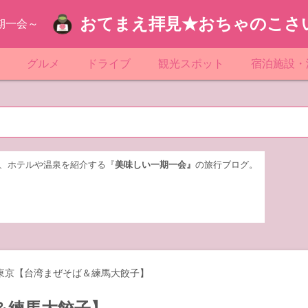
おてまえ拝見★おちゃのこさ
期一会～
ぷ
グルメ
ドライブ
観光スポット
宿泊施設・
葉
京都のマンホール
飲食店放浪記
サービスエリア／パーキングエリア
●●の駅シリーズ
ホテル・旅
京
知
奈川県のマンホール
阪府のマンホール
お土産＆テイクアウト
レトロ自販機・ドライブイン
漁港
おおるりグ
玉
岡
城
玉県のマンホール
城県のマンホール
遊び・体験
伊東園ホテ
、ホテルや温泉を紹介する『
美味しい一期一会』
の旅行ブログ。
奈川
島
葉県のマンホール
島県のマンホール
岡県のマンホール
リブマック
城
城県のマンホール
スーパーホ
馬
木県のマンホール
シティホテ
東京【台湾まぜそば＆練馬大餃子】
木
馬県のマンホール