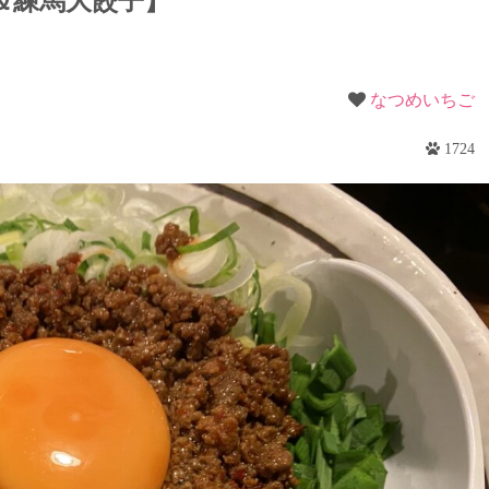
＆練馬大餃子】
梨
野
なつめいちご
1724