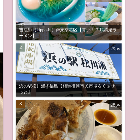
吉法師（kipposhi）@東京港区【青い！？鶏清湯ラ
ーメン】
2
29pv
浜の駅松川浦@福島【相馬復興市民市場＆くぁせ
っと】
3
28pv