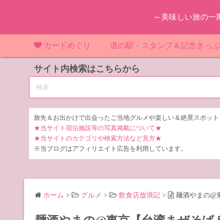
コ
～美味しい旅の一
ン
テ
ン
カードめぐり
道の駅・スタンプ＆記念きっ
ツ
マンホールカード
サイト内検索はこちらから
マンホールカード（関東）
道の駅（関東）
道の駅 千
東
へ
ス
IKEカード
マンホールカード（近畿）
道の駅（中部）
道の駅 東
道の駅 愛
神
大
キ
ッ
KAWAカード
マンホールカード（東北）
道の駅（東北）
道の駅 埼
道の駅 静
道の駅 宮
埼
宮
旅先＆お出かけで出会ったご当地グルメや楽しい＆絶景スポット
プ
★当サイト宿泊施設等の写真掲載について★
橋カード
マンホールカード（中部）
道の駅（北陸）
道の駅 神
道の駅 福
千
福
静
★当サイトのカテゴリや検索方法など見方★
※当ブログはアフィリエイト広告を利用しています。
ダムカード
道の駅 茨
茨
LOGetカード
道の駅 群
栃
ホーム
>
グルメ
>
飲食店放浪記
>
麺酒やまの@
道の駅 栃
群