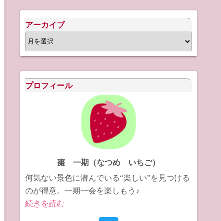
アーカイブ
ア
ー
カ
イ
プロフィール
ブ
棗 一期（なつめ いちご）
何気ない景色に潜んでいる“楽しい”を見つける
のが得意。一期一会を楽しもう♪
続きを読む