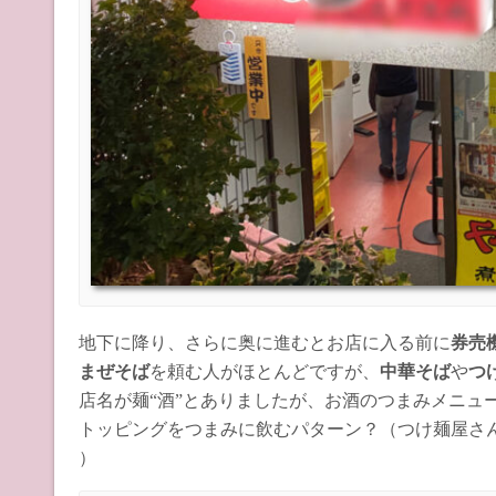
地下に降り、さらに奥に進むとお店に入る前に
券売
まぜそば
を頼む人がほとんどですが、
中華そば
や
つ
店名が麺“酒”とありましたが、お酒のつまみメニュ
トッピングをつまみに飲むパターン？（つけ麺屋さ
）