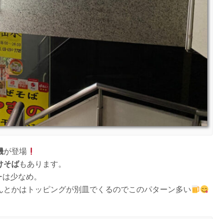
機
が登場
けそば
もあります。
ーは少なめ。
んとかはトッピングが別皿でくるのでこのパターン多い