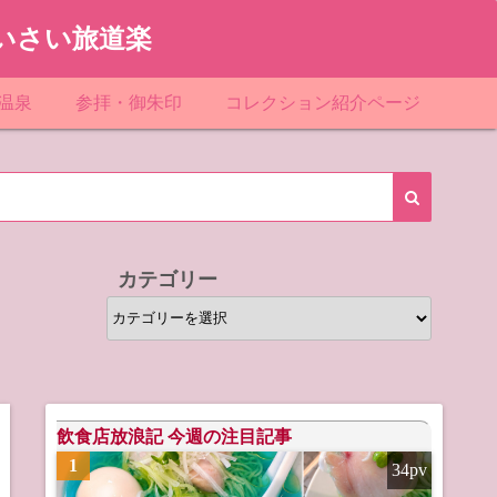
いさい旅道楽
温泉
参拝・御朱印
コレクション紹介ページ
館＆民宿
お寺
「関東」道の駅スタンプ一覧
ループ
神社
「東北」道の駅スタンプ一覧
ルグループ
「中部」道の駅スタンプ一覧
カテゴリー
スリゾート
マンホールカード
カ
テ
テル
橋カード
ゴ
リ
ル・ビジネスホテル
ー
飲食店放浪記 今週の注目記事
1
34pv