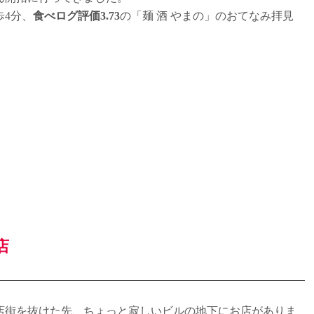
歩4分、
食べログ評価3.73
の「麺 酒 やまの」のおてなみ拝見
店
店街を抜けた先、ちょっと寂しいビルの地下にお店がありま