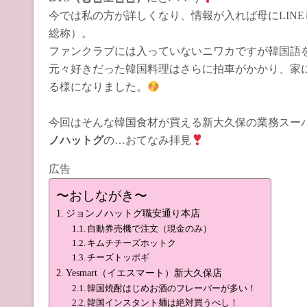
今では私の方が詳しくなり、情報が入れば母にLINE
総称）。
ファンクラブには入っていないニワカですが韓国語
元々好きだった韓国料理はさらに拍車がかかり、家
る様になりました。
今回はそんな韓国食材が買える新大久保の業務スー
ノハットグ
の…おてなみ拝見
広告
〜おしながき〜
ジョンノハットグ職安通り本店
自動券売機で注文（現金のみ）
キムチチーズホットク
チーズトッポギ
Yesmart（イエスマート）新大久保店
韓国焼酎はじめお酒のフレーバーが多い！
韓国インスタント麺は絶対買うべし！