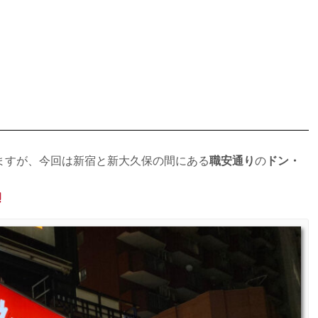
ますが、今回は新宿と新大久保の間にある
職安通り
の
ドン・