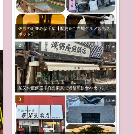
佐原の町並み@千葉【歴史＆ご当地グルメ観光ス
ポット】
2
15pv
柴又お煎餅選手権@東京【老舗煎餅食べ比べ】
3
13pv