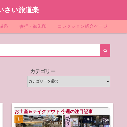
いさい旅道楽
温泉
参拝・御朱印
コレクション紹介ページ
館＆民宿
お寺
「関東」道の駅スタンプ一覧
ループ
神社
「東北」道の駅スタンプ一覧
ルグループ
「中部」道の駅スタンプ一覧
カテゴリー
スリゾート
マンホールカード
カ
テ
テル
橋カード
ゴ
リ
ル・ビジネスホテル
ー
お土産＆テイクアウト 今週の注目記事
1
17pv