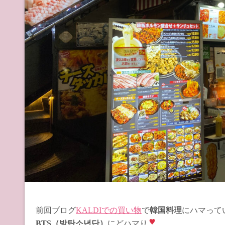
前回ブログ
KALDIでの買い物
で
韓国料理
にハマって
BTS（방탄소년단）
にどハマり