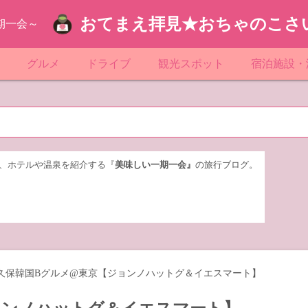
おてまえ拝見★おちゃのこさ
期一会～
ぷ
グルメ
ドライブ
観光スポット
宿泊施設・
葉
京都のマンホール
飲食店放浪記
サービスエリア／パーキングエリア
●●の駅シリーズ
ホテル・旅
京
知
奈川県のマンホール
阪府のマンホール
お土産＆テイクアウト
レトロ自販機・ドライブイン
漁港
おおるりグ
玉
岡
城
玉県のマンホール
城県のマンホール
遊び・体験
伊東園ホテ
、ホテルや温泉を紹介する『
美味しい一期一会』
の旅行ブログ。
奈川
島
葉県のマンホール
島県のマンホール
岡県のマンホール
リブマック
城
城県のマンホール
スーパーホ
馬
木県のマンホール
シティホテ
久保韓国Bグルメ@東京【ジョンノハットグ＆イエスマート】
木
馬県のマンホール