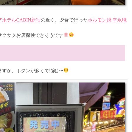
ホテルCABIN新宿
の近く、夕食で行った
ホルモン焼 幸永職
サクサクお店探検できそうです
ますが、ボタンが多くて悩む〜