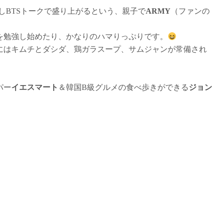
しBTSトークで盛り上がるという、親子で
ARMY
（ファンの
を勉強し始めたり、かなりのハマりっぷりです。
にはキムチとダシダ、鶏ガラスープ、サムジャンが常備され
パー
イエスマート
＆韓国B級グルメの食べ歩きができる
ジョン