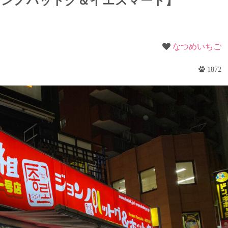
ョンノハットグ＆イエスマート】
梨
野
なつめいちご
1872