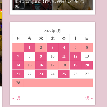
薬袋豆腐店@東京【昭島市の美味しい手作り豆
腐】
2022年2月
月
火
水
木
金
土
日
1
2
3
4
5
6
7
8
9
10
11
12
13
14
15
16
17
18
19
20
21
22
23
24
25
26
27
28
« 1月
3月 »