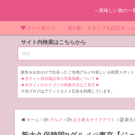
コ
～美味しい旅の一
ン
テ
ン
カードめぐり
道の駅・スタンプ＆記念きっ
ツ
マンホールカード
サイト内検索はこちらから
マンホールカード（関東）
道の駅（関東）
道の駅 千
東
へ
ス
IKEカード
マンホールカード（近畿）
道の駅（中部）
道の駅 東
道の駅 愛
神
大
キ
ッ
KAWAカード
マンホールカード（東北）
道の駅（東北）
道の駅 埼
道の駅 静
道の駅 宮
埼
宮
旅先＆お出かけで出会ったご当地グルメや楽しい＆絶景スポット
プ
★当サイト宿泊施設等の写真掲載について★
橋カード
マンホールカード（中部）
道の駅（北陸）
道の駅 神
道の駅 福
千
福
静
★当サイトのカテゴリや検索方法など見方★
※当ブログはアフィリエイト広告を利用しています。
ダムカード
道の駅 茨
茨
LOGetカード
道の駅 群
栃
ホーム
>
グルメ
>
お土産＆テイクアウト
>
新大
道の駅 栃
群