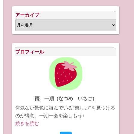
アーカイブ
ア
ー
カ
イ
プロフィール
ブ
棗 一期（なつめ いちご）
何気ない景色に潜んでいる“楽しい”を見つける
のが得意。一期一会を楽しもう♪
続きを読む