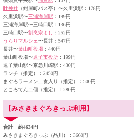
横須賀中央駅〜
浦賀駅
：157円
叶神社
（紺屋町バス亭）〜久里浜駅：178円
久里浜駅〜
三浦海岸駅
：199円
三浦海岸駅〜三崎口駅：136円
三崎口駅〜
割烹宗よし
：252円
うらりマルシェ
〜長井：547円
長井〜
葉山町役場
：440円
葉山町役場〜
逗子市役所
：199円
逗子葉山駅〜京急川崎駅：430円
ランチ（推定）：2450円
まぐろラーメン二食入り（推定）：500円
ところてん二個（推定）：280円
【みさきまぐろきっぷ利用】
合計 約4634円
みさきまぐろきっぷ（品川）：3660円