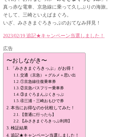
真っ赤な電車、京急線に乗って久しぶりの海旅。
そして、三崎といえばまぐろ。
いざ、みさきまぐろきっぷのおてなみ拝見！
2023/02/19 追記★キャンペーン当選しました！
広告
〜おしながき〜
「みさきまぐろきっぷ」がお得！
交通（京急）＋グルメ＋思い出
①京急線往復乗車券
②京急バスフリー乗車券
③まぐろまんぷくきっぷ
④三浦・三崎おもひで券
本当にお得なのか比較してみた！
【普通に行ったら】
【みさきまぐろきっぷ利用】
検証結果
追記★キャンペーン当選しました！