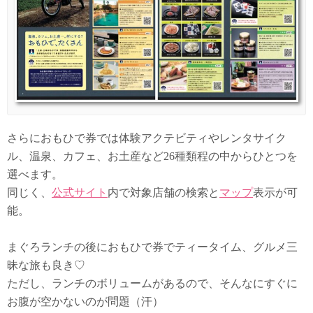
さらにおもひで券では体験アクテビティやレンタサイク
ル、温泉、カフェ、お土産など26種類程の中からひとつを
選べます。
同じく、
公式サイト
内で対象店舗の検索と
マップ
表示が可
能。
まぐろランチの後におもひで券でティータイム、グルメ三
昧な旅も良き♡
ただし、ランチのボリュームがあるので、そんなにすぐに
お腹が空かないのが問題（汗）