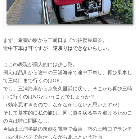
まず、希望の駅から三崎口までの往復乗車券。
途中下車は可ですが、
逆戻りはできない
らしい。
ここの表現が個人的には少し謎。
例えば品川から途中の三浦海岸で途中下車し、再び乗車し
て三崎口まで行くのはOK。
でも、三浦海岸から京急久里浜に戻り、そこから再び三崎
口に行くのはNGということでしょうか？
（効率悪すぎるので、なかなかしないと思いますが）
そして基本的に私の旅は、同じ道を戻る事を避けるためこ
の点は特に問題なし。
今回は三浦半島の東側を電車で蓋活→南の三崎口でランチ
→西側をバスで蓋活しながら北上という計画。