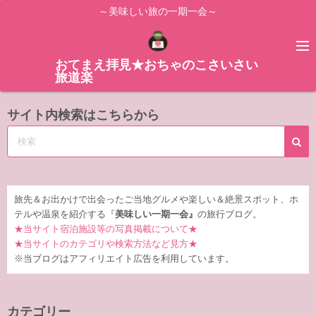
コ
～美味しい旅の一期一会～
ン
テ
ン
おてまえ拝見★おちゃのこさいさい
旅道楽
ツ
へ
サイト内検索はこちらから
ス
キ
ッ
プ
旅先＆お出かけで出会ったご当地グルメや楽しい＆絶景スポット、ホ
テルや温泉を紹介する『
美味しい一期一会』
の旅行ブログ。
★当サイト宿泊施設等の写真掲載について★
★当サイトのカテゴリや検索方法など見方★
※当ブログはアフィリエイト広告を利用しています。
カテゴリー