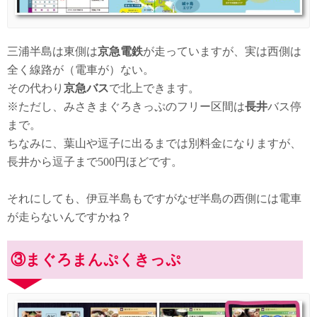
三浦半島は東側は
京急電鉄
が走っていますが、実は西側は
全く線路が（電車が）ない。
その代わり
京急バス
で北上できます。
※ただし、みさきまぐろきっぷのフリー区間は
長井
バス停
まで。
ちなみに、葉山や逗子に出るまでは別料金になりますが、
長井から逗子まで500円ほどです。
それにしても、伊豆半島もですがなぜ半島の西側には電車
が走らないんですかね？
③まぐろまんぷくきっぷ