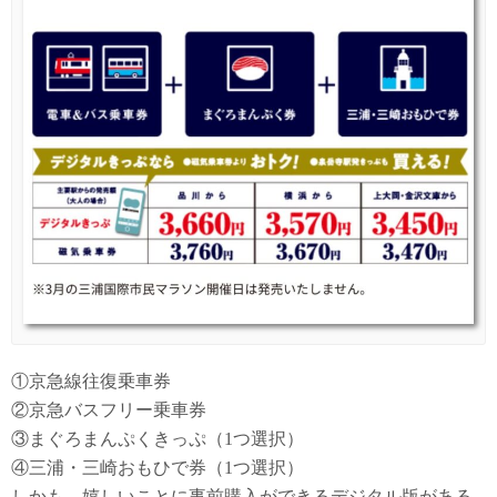
①京急線往復乗車券
②京急バスフリー乗車券
③まぐろまんぷくきっぷ（1つ選択）
④三浦・三崎おもひで券（1つ選択）
しかも、嬉しいことに事前購入ができるデジタル版がある