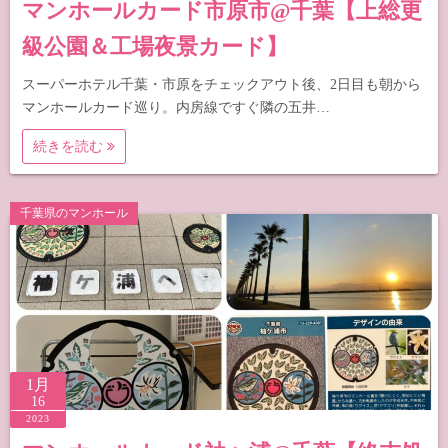
マンホールカード市原市@千葉【上総更
級公園＆工場夜景カード】
スーパーホテル千葉・市原をチェックアウト後、2日目も朝から
マンホールカード巡り。内房線ですぐ隣の五井…
続きを読む
千葉県のマンホール
1月
16
2023