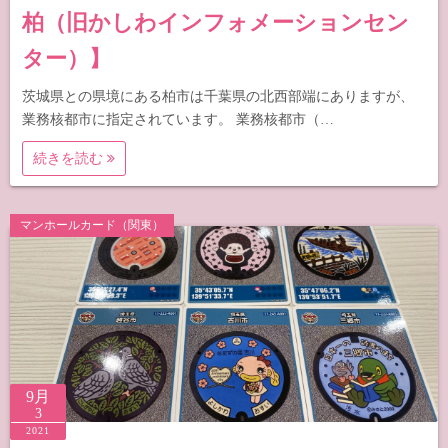
柏（旧かしわインフォメーションセン
ター）】
茨城県との県境にある柏市は千葉県の北西部端にありますが、
業務核都市に指定されています。 業務核都市（…
続きを読む
マンホールカード（関東）
9月
3
2021