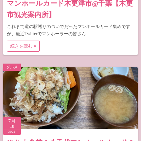
マンホールカード木更津市@千葉【木更
市観光案内所】
これまで道の駅巡りのついでだったマンホールカード集めです
が、最近Twitterでマンホーラーの皆さん…
続きを読む
グルメ
7月
18
2021