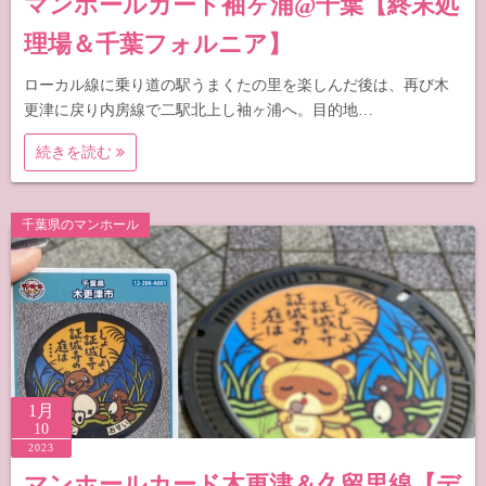
マンホールカード袖ヶ浦@千葉【終末処
理場＆千葉フォルニア】
ローカル線に乗り道の駅うまくたの里を楽しんだ後は、再び木
更津に戻り内房線で二駅北上し袖ヶ浦へ。目的地…
続きを読む
千葉県のマンホール
1月
10
2023
マンホールカード木更津＆久留里線【デ