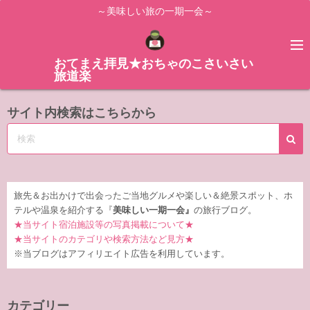
コ
～美味しい旅の一期一会～
ン
テ
ン
おてまえ拝見★おちゃのこさいさい
旅道楽
ツ
へ
サイト内検索はこちらから
ス
キ
ッ
プ
旅先＆お出かけで出会ったご当地グルメや楽しい＆絶景スポット、ホ
テルや温泉を紹介する『
美味しい一期一会』
の旅行ブログ。
★当サイト宿泊施設等の写真掲載について★
★当サイトのカテゴリや検索方法など見方★
※当ブログはアフィリエイト広告を利用しています。
カテゴリー