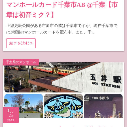
マンホールカード千葉市AB @千葉【市
章は初音ミク？】
上総更級公園がある市原市の隣は千葉市ですが、現在千葉市で
は2種類のマンホールカードを配布中。また、千…
続きを読む
千葉県のマンホール
1月
25
2023