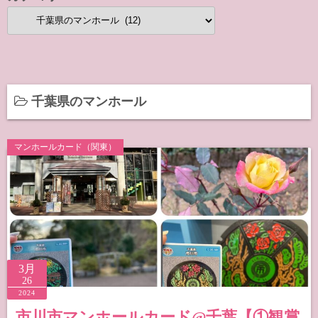
カ
テ
ゴ
リ
ー
千葉県のマンホール
マンホールカード（関東）
3月
26
2024
市川市マンホールカード@千葉【①観賞