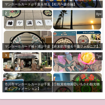
マンホールカード@千葉＆埼玉【松戸〜越谷編】
2
8pv
マンホールカード袖ヶ浦@千葉【終末処理場＆千葉フォルニア】
3
7pv
市川市マンホールカード@千葉【①観賞植物園②いちかわ観光物
産インフォメーション】