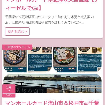
ィーゼルでGo】
千葉県の木更津駅西口のロータリー前にある木更市観光案内
所。以前来た時は駅周辺や館内を詳しくみていなか…
続きを読む
千葉県のマンホール
1月
2
2023
マンホールカード流山市＆松戸市@千葉