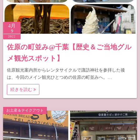
4月
9
2022
佐原の町並み@千葉【歴史＆ご当地グル
メ観光スポット】
佐原観光案内所からレンタサイクルで諏訪神社を参拝した後
は、今回のメイン観光ひとつめの佐原の町並みへ。…
続きを読む
お土産＆テイクアウト