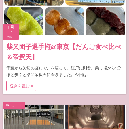
1月
3
2023
柴又団子選手権@東京【だんご食べ比べ
＆帝釈天】
千葉から矢切の渡しで川を渡って、江戸に到着。乗り場から5分
ほど歩くと柴又帝釈天に着きました。今回は、…
続きを読む
IKEカード