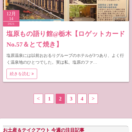
12月
14
2021
塩原もの語り館@栃木【ロゲットカード
No.57＆とて焼き】
塩原温泉には以前おおるりグループのホテルが3つあり、よく行
く温泉地のひとつでした。実は私、塩原のファ…
続きを読む
投
<
1
2
3
4
>
稿
の
お土産＆テイクアウト 今週の注目記事