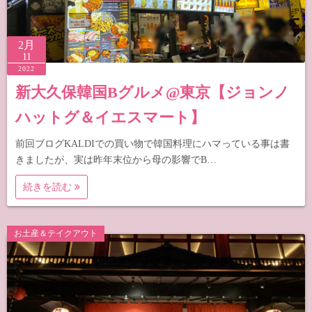
2月
11
2022
新大久保韓国Bグルメ@東京【ジョンノ
ハットグ＆イエスマート】
前回ブログKALDIでの買い物で韓国料理にハマっている事は書
きましたが、実は昨年末位から母の影響でB…
続きを読む
お土産＆テイクアウト