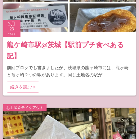
3月
23
2022
龍ケ崎市駅@茨城【駅前プチ食べある
記】
前回ブログでも書きましたが、茨城県の龍ヶ崎市には、龍ヶ崎
と竜ヶ崎２つの駅があります。同じ土地名の駅が…
続きを読む
お土産＆テイクアウト