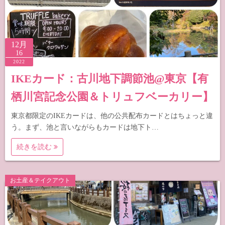
12月
16
2022
IKEカード：古川地下調節池@東京【有
栖川宮記念公園＆トリュフベーカリー】
東京都限定のIKEカードは、他の公共配布カードとはちょっと違
う。まず、池と言いながらもカードは地下ト…
続きを読む
お土産＆テイクアウト