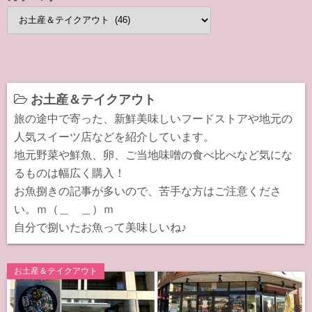
カ
テ
ゴ
リ
ー
お土産＆テイクアウト
旅の途中で寄った、新鮮美味しいフードストアや地元の
人気スイーツ店などを紹介しています。
地元野菜や鮮魚、卵、ご当地味噌の食べ比べなど気にな
るものは幅広く購入！
お魚捌きの記事が多いので、苦手な方はご注意くださ
い。ｍ（＿ ＿）ｍ
自分で捌いたお魚って美味しいね♪
お土産＆テイクアウト