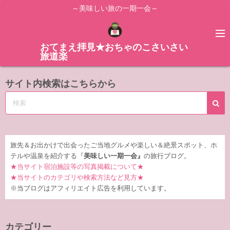
コ
～美味しい旅の一期一会～
ン
テ
ン
おてまえ拝見★おちゃのこさいさい
旅道楽
ツ
へ
サイト内検索はこちらから
ス
キ
ッ
プ
旅先＆お出かけで出会ったご当地グルメや楽しい＆絶景スポット、ホ
テルや温泉を紹介する『
美味しい一期一会』
の旅行ブログ。
★当サイト宿泊施設等の写真掲載について★
★当サイトのカテゴリや検索方法など見方★
※当ブログはアフィリエイト広告を利用しています。
カテゴリー