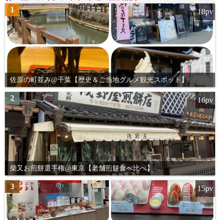
ペ
1
18pv
ー
ジ
送
り
佐原の町並み@千葉【歴史＆ご当地グルメ観光スポット】
2
16pv
柴又お煎餅選手権@東京【老舗煎餅食べ比べ】
3
15pv