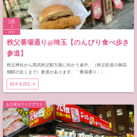
3月
3
2022
秩父番場通り@埼玉【のんびり食べ歩き
参道】
秩父神社から西武秩父駅方面に向かう途中、（秩父鉄道の御花
畑駅の近くまで）参道があります。「番場通り」…
続きを読む
お土産＆テイクアウト