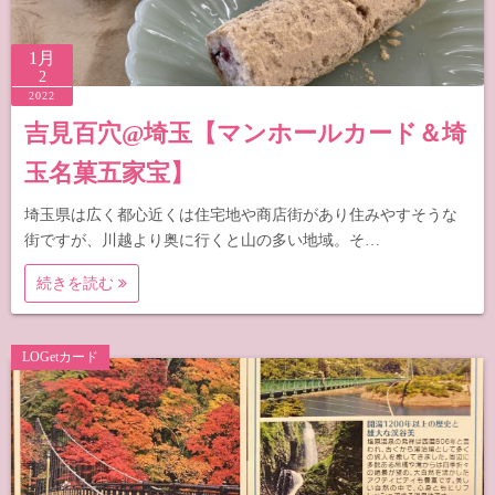
1月
2
2022
吉見百穴@埼玉【マンホールカード＆埼
玉名菓五家宝】
埼玉県は広く都心近くは住宅地や商店街があり住みやすそうな
街ですが、川越より奥に行くと山の多い地域。そ…
続きを読む
LOGetカード