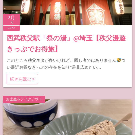
2月
3
2022
西武秩父駅「祭の湯」@埼玉【秩父漫遊
きっぷでお得旅】
このところ秩父ネタが多いけれど、回し者ではありません
つ
い最近お得なきっぷの存在を知り“是非広めたい…
続きを読む
お土産＆テイクアウト