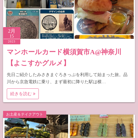
2月
15
2023
マンホールカード横須賀市A@神奈川
【よこすかグルメ】
先日ご紹介したみさきまぐろきっぷを利用して始まった旅。品
川から京急電鉄に乗り、まず最初に降りた駅は横…
続きを読む
お土産＆テイクアウト