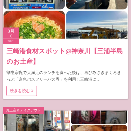
3月
6
2023
三崎港食材スポット@神奈川【三浦半島
のお土産】
割烹宗㐂で大満足のランチを食べた後は、再びみさきまぐろき
っぷ「京急バスフリーパス券」を利用し三崎港に…
続きを読む
お土産＆テイクアウト