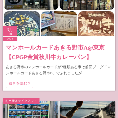
3月
18
2023
マンホールカードあきる野市A@東京
【CPGP金賞秋川牛カレーパン】
あきる野市のマンホールカードが2種類ある事は前回ブログ「マ
ンホールカードあきる野市B」でふれましたが…
続きを読む
お土産＆テイクアウト