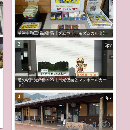
草津中和工場@群馬【ダムカード＆ダムカルタ】
2
5pv
道の駅日光@栃木23【日光仮面とマンホールカー
ド】
3
3pv