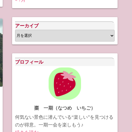
アーカイブ
ア
ー
カ
イ
プロフィール
ブ
棗 一期（なつめ いちご）
何気ない景色に潜んでいる“楽しい”を見つける
のが得意。一期一会を楽しもう♪