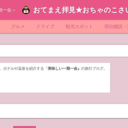
おてまえ拝見★おちゃのこさ
期一会～
ぷ
グルメ
ドライブ
観光スポット
宿泊施設・
葉
京都のマンホール
飲食店放浪記
サービスエリア／パーキングエリア
●●の駅シリーズ
ホテル・旅
京
知
奈川県のマンホール
阪府のマンホール
お土産＆テイクアウト
レトロ自販機・ドライブイン
漁港
おおるりグ
玉
岡
城
玉県のマンホール
城県のマンホール
遊び・体験
伊東園ホテ
、ホテルや温泉を紹介する『
美味しい一期一会』
の旅行ブログ。
奈川
島
葉県のマンホール
島県のマンホール
岡県のマンホール
リブマック
城
城県のマンホール
スーパーホ
馬
木県のマンホール
シティホテ
木
馬県のマンホール