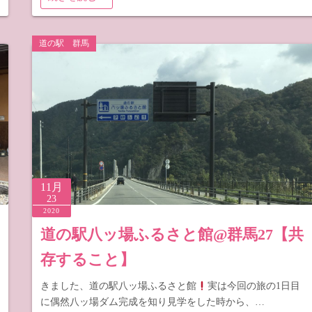
道の駅 群馬
11月
23
2020
道の駅八ッ場ふるさと館@群馬27【共
存すること】
きました、道の駅八ッ場ふるさと館
実は今回の旅の1日目
に偶然八ッ場ダム完成を知り見学をした時から、…