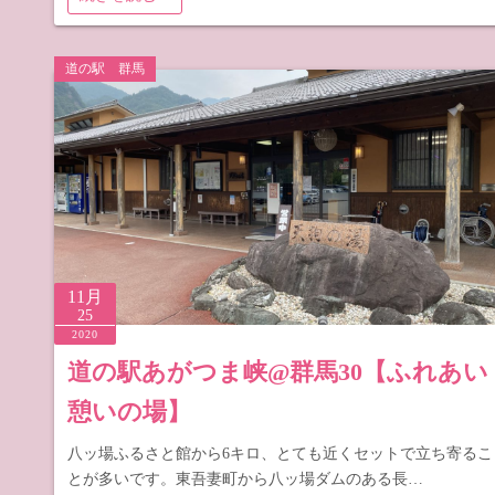
道の駅 群馬
11月
25
2020
道の駅あがつま峡@群馬30【ふれあい
憩いの場】
八ッ場ふるさと館から6キロ、とても近くセットで立ち寄るこ
とが多いです。東吾妻町から八ッ場ダムのある長…