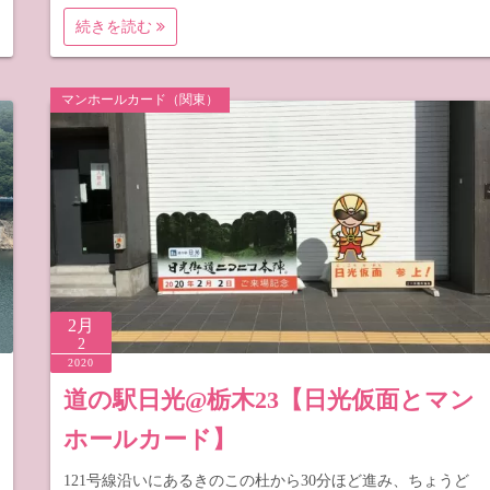
続きを読む
マンホールカード（関東）
2月
2
2020
道の駅日光@栃木23【日光仮面とマン
ホールカード】
121号線沿いにあるきのこの杜から30分ほど進み、ちょうど