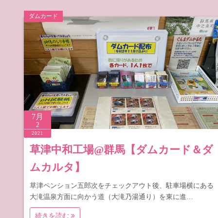
ダムカード
7月
2
2021
草津中和工場@群馬【ダムカード＆ダ
ムカルタ】
草津ペンション五郎次をチェックアウト後、駐車場横にある
大滝温泉方面に向かう道（大滝乃湯通り）を東に進…
続きを読む