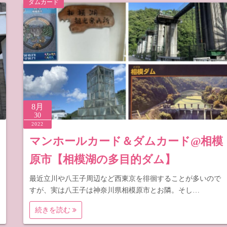
ダムカード
梨
野
8月
30
2022
マンホールカード＆ダムカード@相模
原市【相模湖の多目的ダム】
最近立川や八王子周辺など西東京を徘徊することが多いので
すが、実は八王子は神奈川県相模原市とお隣。そし…
続きを読む