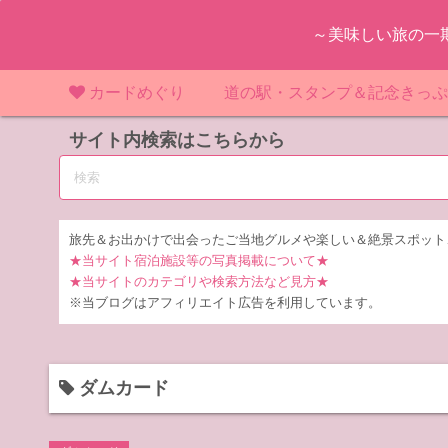
コ
～美味しい旅の一
ン
テ
ン
カードめぐり
道の駅・スタンプ＆記念きっ
ツ
マンホールカード
サイト内検索はこちらから
マンホールカード（関東）
道の駅（関東）
道の駅 千
東
へ
ス
IKEカード
マンホールカード（近畿）
道の駅（中部）
道の駅 東
道の駅 愛
神
大
キ
ッ
KAWAカード
マンホールカード（東北）
道の駅（東北）
道の駅 埼
道の駅 静
道の駅 宮
埼
宮
旅先＆お出かけで出会ったご当地グルメや楽しい＆絶景スポット
プ
★当サイト宿泊施設等の写真掲載について★
橋カード
マンホールカード（中部）
道の駅（北陸）
道の駅 神
道の駅 福
千
福
静
★当サイトのカテゴリや検索方法など見方★
※当ブログはアフィリエイト広告を利用しています。
ダムカード
道の駅 茨
茨
LOGetカード
道の駅 群
栃
ダムカード
道の駅 栃
群