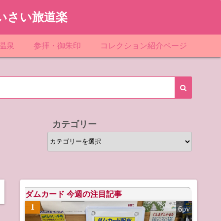
いさい旅道楽
温泉
参拝・御朱印
コレクション紹介ページ
館＆民宿
お寺
「関東」道の駅スタンプ一覧
ループ
神社
「東北」道の駅スタンプ一覧
ルグループ
「中部」道の駅スタンプ一覧
カテゴリー
スリゾート
マンホールカード
カ
テ
テル
橋カード
ゴ
リ
ル・ビジネスホテル
ー
ダムカード 今週の注目記事
1
6pv