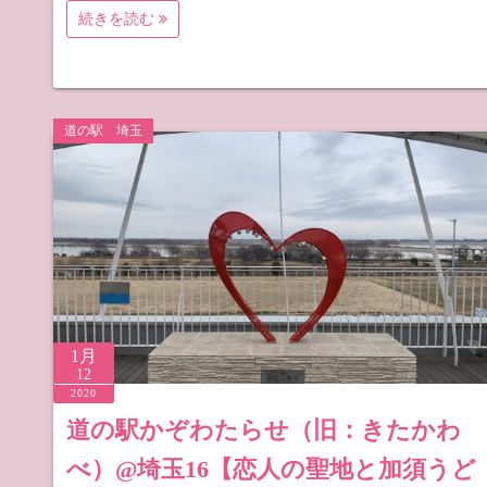
続きを読む
道の駅 埼玉
1月
12
2020
道の駅かぞわたらせ（旧：きたかわ
べ）@埼玉16【恋人の聖地と加須うど