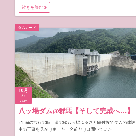
続きを読む
ダムカード
10月
27
2020
八ッ場ダム@群馬【そして完成へ…】
2年前の旅行の時、道の駅八ッ場ふるさと館付近でダムの建設
中の工事を見かけました。名前だけは聞いていた…