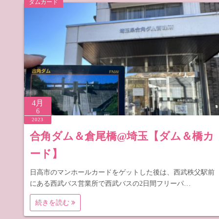
ダムカード
道の駅 山
道の駅 長
4月
6
2023
合角ダム＆倉尾橋@埼玉【ダム＆橋カ
ード】
日高市のマンホールカードをゲットした後は、西武秩父駅前
にある西武バス営業所で西武バスの2日間フリーパ…
続きを読む