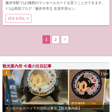
藤井寺駅では2種類のマンホールカードを貰うことができます。
1つは前回ブログ「藤井寺市立 生涯学習セン…
続きを読む
投
1
2
>
稿
の
観光案内所 今週の注目記事
ペ
1
13pv
ー
ジ
送
り
マンホールカード千代田区@東京【観光案内所】