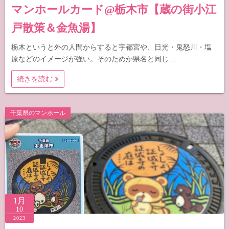
マンホールカード@栃木市【蔵の街小江
戸散策＆金魚湯】
栃木というと外の人間からすると宇都宮や、日光・鬼怒川・塩
原などのイメージが強い。そのためか県名と同じ…
続きを読む
千葉県のマンホール
1月
10
2023