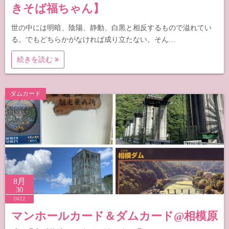
きそば福ちゃん】
世の中には明暗、陰陽、静動、白黒と相反するもので溢れてい
る。でもどちらかがなければ成り立たない。そん…
続きを読む
ダムカード
8月
30
2022
マンホールカード＆ダムカード@相模原