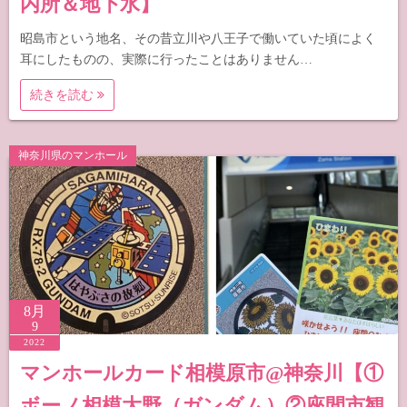
内所＆地下水】
昭島市という地名、その昔立川や八王子で働いていた頃によく
耳にしたものの、実際に行ったことはありません…
続きを読む
神奈川県のマンホール
8月
9
2022
マンホールカード相模原市@神奈川【①
ボーノ相模大野（ガンダム）②座間市観