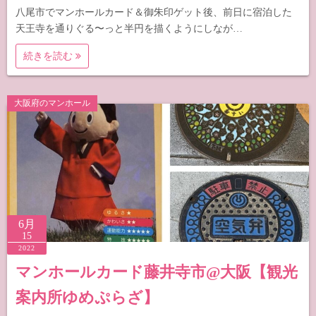
八尾市でマンホールカード＆御朱印ゲット後、前日に宿泊した
天王寺を通りぐる〜っと半円を描くようにしなが…
続きを読む
大阪府のマンホール
6月
15
2022
マンホールカード藤井寺市@大阪【観光
案内所ゆめぷらざ】