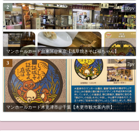
2
10pv
マンホールカード台東区@東京【浅草焼きそば福ちゃん】
3
7pv
マンホールカード木更津市@千葉【木更市観光案内所】