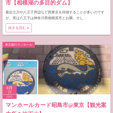
市【相模湖の多目的ダム】
最近立川や八王子周辺など西東京を徘徊することが多いのです
が、実は八王子は神奈川県相模原市とお隣。そし…
続きを読む
東京都のマンホール
8月
23
2022
マンホールカード昭島市@東京【観光案