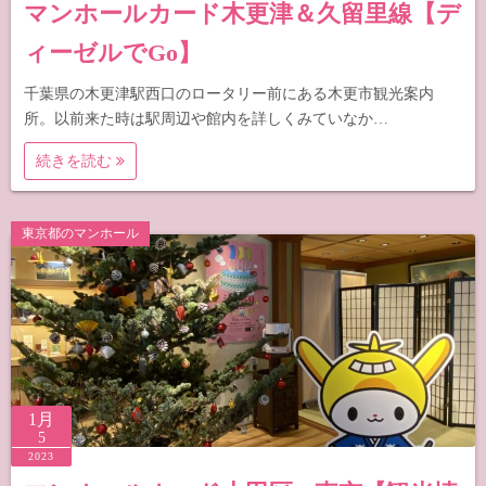
マンホールカード木更津＆久留里線【デ
ィーゼルでGo】
千葉県の木更津駅西口のロータリー前にある木更市観光案内
所。以前来た時は駅周辺や館内を詳しくみていなか…
続きを読む
東京都のマンホール
1月
5
2023