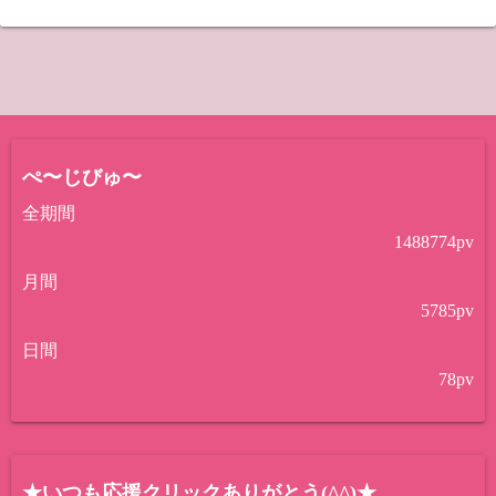
ぺ〜じびゅ〜
全期間
1488774
pv
月間
5785
pv
日間
78
pv
★いつも応援クリックありがとう(^^)★