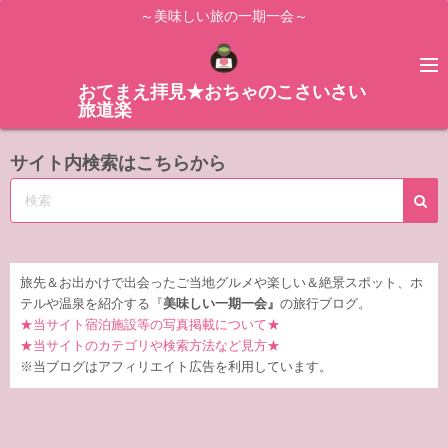
コ
～美味しい旅の一期一会～
ン
テ
ン
おてまえ拝見★おちゃのこさいさい
旅道楽
ツ
へ
サイト内検索はこちらから
ス
キ
ッ
プ
旅先＆お出かけで出会ったご当地グルメや楽しい＆絶景スポット、ホ
テルや温泉を紹介する『
美味しい一期一会』
の旅行ブログ。
★当サイト宿泊施設等の写真掲載について★
★当サイトのカテゴリや検索方法など見方★
※当ブログはアフィリエイト広告を利用しています。