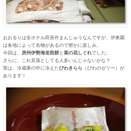
おおるりは全ホテル田吾作まんじゅうなんですが、伊東園
は各地によって名物があるので密かに楽しみ。
今回は、
房州伊勢海老煎餅
と
菜の花しぐれ
でした。
さらに、これ見落としてる人多いんじゃないかな？
実は、冷蔵庫の中に冷えた
びわきらら
（びわのゼリー）が
あります！