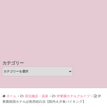
カテゴリー
カ
テ
ゴ
リ
ー
ホーム
>
宿泊施設・温泉
>
伊東園ホテルグループ
>
伊
東園南国ホテル@南房総白浜【館内＆夕食バイキング】